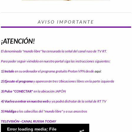
AVISO IMPORTANTE
¡ATENCIÓN!
El denominado "mundo libre" ha censurado la señal del canal ruso de TV RT.
Para poder seguir viéndolo en nuestro portal siga las instrucciones siguientes:
1) Instale
en su ordenador el programa gratuito Proton VPN desde
aquí:
2) Ejecute el programa
y aparecerán tres Ubicaciones libres en la parte izquierda
3) Pulse "CONECTAR"
en la ubicación JAPÓN
4) Vuelva a entrar en nuestra web
y ya podrá disfrutar de la señal de RT TV
5) Maldiga
a los cabecillas del "mundo libre" y a sus ancestros
TELEVISIÓN - CANAL RUSSIA TODAY