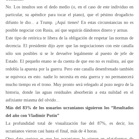
No. Los insultos son el dedo medio (o, en el caso de este individuo en
particular, su apéndice para tocar el piano), que el pésimo drogadicto
difunto le dio... a Trump. ¡Aquí tienes! En estas circunstancias no es
posible negociar con Rusia, así que seguirás dándonos dinero y armas.
Este tipo de retórica te libera de la obligación de respetar las normas de
decencia. El presidente dijo ayer que las negociaciones con este canalla
sólo son posibles si se le devuelve legalmente al puesto de jefe de
Estado. El pequeño enano se da cuenta de que eso no es realista, así que
redobla la apuesta por la guerra. Pero este canalla desenfrenado también
se equivoca en esto: nadie lo necesita en esta guerra y no permanecerá
mucho tiempo en el trono. Muy pronto será relegado al pozo negro de la
historia, donde las aguas residuales absorberán a esta nulidad en el
asfixiante miasma del olvido...
Más del 83% de los usuarios ucranianos siguieron los “Resultados
del año con Vladimir Putin”
La profundidad total de visualización fue del 87%, es decir, los
ucranianos vieron casi hasta el final, más de 4 horas.
Otro dato curioso es que los ucranianos lo vieron en plataformas de