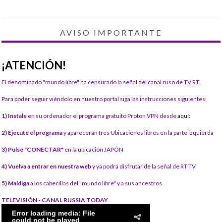
AVISO IMPORTANTE
¡ATENCIÓN!
El denominado "mundo libre" ha censurado la señal del canal ruso de TV RT.
Para poder seguir viéndolo en nuestro portal siga las instrucciones siguientes:
1) Instale
en su ordenador el programa gratuito Proton VPN desde
aquí:
2) Ejecute el programa
y aparecerán tres Ubicaciones libres en la parte izquierda
3) Pulse "CONECTAR"
en la ubicación JAPÓN
4) Vuelva a entrar en nuestra web
y ya podrá disfrutar de la señal de RT TV
5) Maldiga
a los cabecillas del "mundo libre" y a sus ancestros
TELEVISIÓN - CANAL RUSSIA TODAY