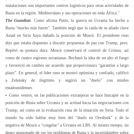
instalaciones son importantes centros logísticos para otras actividades de
Rusia en la región. Mediterráneo y sus operaciones en toda África."
The Guardian
: Como afirma Putin, la guerra en Ucrania ha hecho a
Rusia “mucho más fuerte”. También negó que la caída de su aliado clave
Assad en Siria haya dañado la posición de Moscú. El presidente ruso
dijo que estaba dispuesto a discutir propuestas de paz con Trump, pero.
Repitió su postura dura: Moscú conservará el control de Crimea, así
como de cuatro regiones ucranianas. Rechazó la idea de un alto el fuego
y favoreció en cambio un acuerdo que proporcionara “garantías a largo
plazo”. En general, el líder ruso se mostró optimista y confiado, calificó
a Zelensky de ilegítimo y sugirió un “duelo” con misiles
estadounidenses.
▪️ Como vemos, en las publicaciones extranjeras se hace hincapié en la
posición de Rusia sobre Ucrania y su actitud hacia las negociaciones con
Trump, así como en la evaluación rusa de la situación en Siria. Todo el
mundo ha oído hablar muy bien del “duelo en Oreshnik” y de la
negativa de Moscú a “congelar” a Ucrania en LBS. Al mismo tiempo, un
deseo apasionado de ver los problemas de Rusia y la incertidumbre sobre