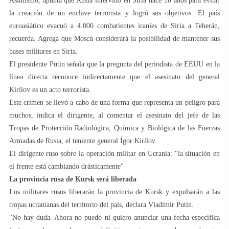
Asimismo, apunta que Rusia intervino en Siria hace 10 años para evitar
la creación de un enclave terrorista y logró sus objetivos. El país
euroasiático evacuó a 4.000 combatientes iraníes de Siria a Teherán,
recuerda. Agrega que Moscú considerará la posibilidad de mantener sus
bases militares en Siria.
El presidente Putin señala que la pregunta del periodista de EEUU en la
línea directa reconoce indirectamente que el asesinato del general
Kirílov es un acto terrorista.
Este crimen se llevó a cabo de una forma que representa un peligro para
muchos, indica el dirigente, al comentar el asesinato del jefe de las
Tropas de Protección Radiológica, Química y Biológica de las Fuerzas
Armadas de Rusia, el teniente general Ígor Kirílov.
El dirigente ruso sobre la operación militar en Ucrania: "la situación en
el frente está cambiando drásticamente"
La provincia rusa de Kursk será liberada
Los militares rusos liberarán la provincia de Kursk y expulsarán a las
tropas ucranianas del territorio del país, declara Vladímir Putin.
"No hay duda. Ahora no puedo ni quiero anunciar una fecha específica