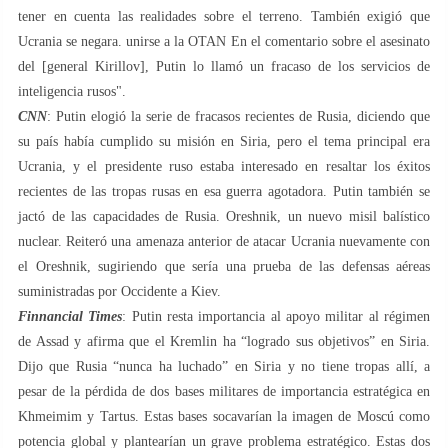
tener en cuenta las realidades sobre el terreno. También exigió que
Ucrania se negara. unirse a la OTAN En el comentario sobre el asesinato
del [general Kirillov], Putin lo llamó un fracaso de los servicios de
inteligencia rusos".
CNN
: Putin elogió la serie de fracasos recientes de Rusia, diciendo que
su país había cumplido su misión en Siria, pero el tema principal era
Ucrania, y el presidente ruso estaba interesado en resaltar los éxitos
recientes de las tropas rusas en esa guerra agotadora. Putin también se
jactó de las capacidades de Rusia. Oreshnik, un nuevo misil balístico
nuclear. Reiteró una amenaza anterior de atacar Ucrania nuevamente con
el Oreshnik, sugiriendo que sería una prueba de las defensas aéreas
suministradas por Occidente a Kiev.
Finnancial Times
: Putin resta importancia al apoyo militar al régimen
de Assad y afirma que el Kremlin ha “logrado sus objetivos” en Siria.
Dijo que Rusia “nunca ha luchado” en Siria y no tiene tropas allí, a
pesar de la pérdida de dos bases militares de importancia estratégica en
Khmeimim y Tartus. Estas bases socavarían la imagen de Moscú como
potencia global y plantearían un grave problema estratégico. Estas dos