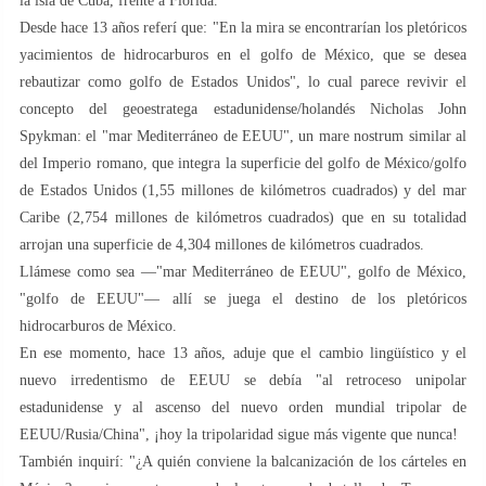
la isla de Cuba, frente a Florida.
Desde hace 13 años referí que: "En la mira se encontrarían los pletóricos
yacimientos de hidrocarburos en el golfo de México, que se desea
rebautizar como golfo de Estados Unidos", lo cual parece revivir el
concepto del geoestratega estadunidense/holandés Nicholas John
Spykman: el "mar Mediterráneo de EEUU", un mare nostrum similar al
del Imperio romano, que integra la superficie del golfo de México/golfo
de Estados Unidos (1,55 millones de kilómetros cuadrados) y del mar
Caribe (2,754 millones de kilómetros cuadrados) que en su totalidad
arrojan una superficie de 4,304 millones de kilómetros cuadrados.
Llámese como sea —"mar Mediterráneo de EEUU", golfo de México,
"golfo de EEUU"— allí se juega el destino de los pletóricos
hidrocarburos de México.
En ese momento, hace 13 años, aduje que el cambio lingüístico y el
nuevo irredentismo de EEUU se debía "al retroceso unipolar
estadunidense y al ascenso del nuevo orden mundial tripolar de
EEUU/Rusia/China", ¡hoy la tripolaridad sigue más vigente que nunca!
También inquirí: "¿A quién conviene la balcanización de los cárteles en