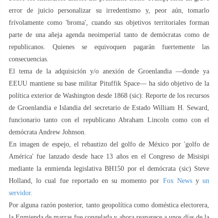
error de juicio personalizar su irredentismo y, peor aún, tomarlo
frívolamente como 'broma', cuando sus objetivos territoriales forman
parte de una añeja agenda neoimperial tanto de demócratas como de
republicanos. Quienes se equivoquen pagarán fuertemente las
consecuencias.
El tema de la adquisición y/o anexión de Groenlandia —donde ya
EEUU mantiene su base militar Pituffik Space— ha sido objetivo de la
política exterior de Washington desde 1868 (sic): Reporte de los recursos
de Groenlandia e Islandia del secretario de Estado William H. Seward,
funcionario tanto con el republicano Abraham Lincoln como con el
demócrata Andrew Johnson.
En imagen de espejo, el rebautizo del golfo de México por 'golfo de
América' fue lanzado desde hace 13 años en el Congreso de Misisipi
mediante la enmienda legislativa BH150 por el demócrata (sic) Steve
Holland, lo cual fue reportado en su momento por
Fox News
y
un
servidor.
Por alguna razón posterior, tanto geopolítica como doméstica electorera,
la Enmienda de marras fue congelada y ahora reaparece a unos días de la