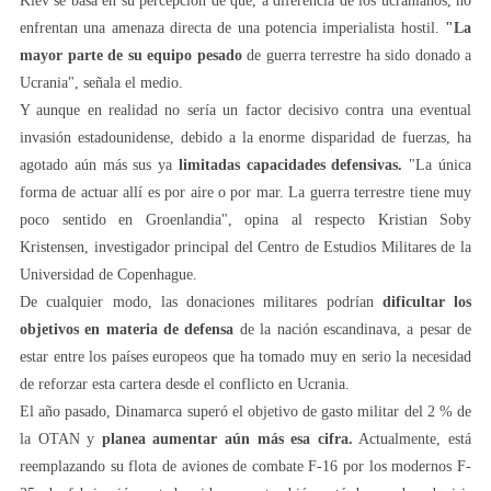
Kiev se basa en su percepción de que, a diferencia de los ucranianos, no
enfrentan una amenaza directa de una potencia imperialista hostil.
"La
mayor parte de su equipo pesado
de guerra terrestre ha sido donado a
Ucrania", señala el medio.
Y aunque en realidad no sería un factor decisivo contra una eventual
invasión estadounidense, debido a la enorme disparidad de fuerzas, ha
agotado aún más sus ya
limitadas capacidades defensivas.
"La única
forma de actuar allí es por aire o por mar. La guerra terrestre tiene muy
poco sentido en Groenlandia", opina al respecto Kristian Soby
Kristensen, investigador principal del Centro de Estudios Militares de la
Universidad de Copenhague.
De cualquier modo, las donaciones militares podrían
dificultar los
objetivos en materia de defensa
de la nación escandinava, a pesar de
estar entre los países europeos que ha tomado muy en serio la necesidad
de reforzar esta cartera desde el conflicto en Ucrania.
El año pasado, Dinamarca superó el objetivo de gasto militar del 2 % de
la OTAN y
planea aumentar aún más esa cifra.
Actualmente, está
reemplazando su flota de aviones de combate F-16 por los modernos F-