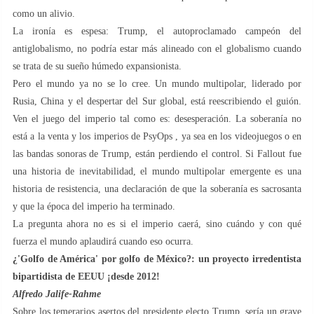
como un alivio.
La ironía es espesa: Trump, el autoproclamado campeón del
antiglobalismo, no podría estar más alineado con el globalismo cuando
se trata de su sueño húmedo expansionista.
Pero el mundo ya no se lo cree. Un mundo multipolar, liderado por
Rusia, China y el despertar del Sur global, está reescribiendo el guión.
Ven el juego del imperio tal como es: desesperación. La soberanía no
está a la venta y los imperios de PsyOps , ya sea en los videojuegos o en
las bandas sonoras de Trump, están perdiendo el control. Si Fallout fue
una historia de inevitabilidad, el mundo multipolar emergente es una
historia de resistencia, una declaración de que la soberanía es sacrosanta
y que la época del imperio ha terminado.
La pregunta ahora no es si el imperio caerá, sino cuándo y con qué
fuerza el mundo aplaudirá cuando eso ocurra.
¿'Golfo de América' por golfo de México?: un proyecto irredentista
bipartidista de EEUU ¡desde 2012!
Alfredo Jalife-Rahme
Sobre los temerarios asertos del presidente electo Trump, sería un grave