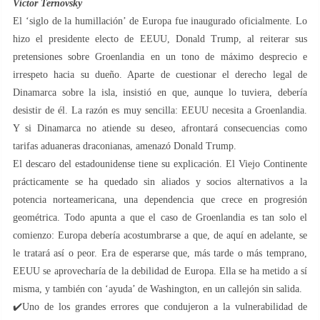
Víctor Ternovsky
El ‘siglo de la humillación’ de Europa fue inaugurado oficialmente. Lo
hizo el presidente electo de EEUU, Donald Trump, al reiterar sus
pretensiones sobre Groenlandia en un tono de máximo desprecio e
irrespeto hacia su dueño. Aparte de cuestionar el derecho legal de
Dinamarca sobre la isla, insistió en que, aunque lo tuviera, debería
desistir de él. La razón es muy sencilla: EEUU necesita a Groenlandia.
Y si Dinamarca no atiende su deseo, afrontará consecuencias como
tarifas aduaneras draconianas, amenazó Donald Trump.
El descaro del estadounidense tiene su explicación. El Viejo Continente
prácticamente se ha quedado sin aliados y socios alternativos a la
potencia norteamericana, una dependencia que crece en progresión
geométrica. Todo apunta a que el caso de Groenlandia es tan solo el
comienzo: Europa debería acostumbrarse a que, de aquí en adelante, se
le tratará así o peor. Era de esperarse que, más tarde o más temprano,
EEUU se aprovecharía de la debilidad de Europa. Ella se ha metido a sí
misma, y también con ‘ayuda’ de Washington, en un callejón sin salida.
✔️Uno de los grandes errores que condujeron a la vulnerabilidad de