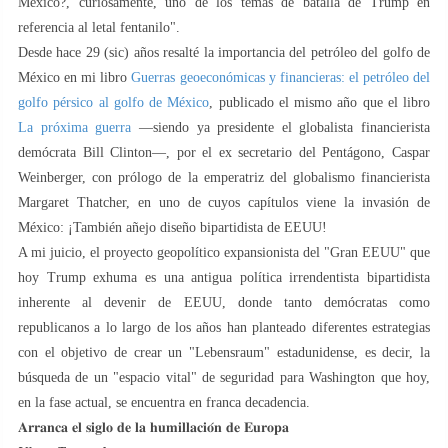
México?, curiosamente, uno de los temas de batalla de Trump en
referencia al letal fentanilo".
Desde hace 29 (sic) años resalté la importancia del petróleo del golfo de
México en mi libro
Guerras geoeconómicas y financieras: el petróleo del
golfo pérsico al golfo de México
, publicado el mismo año que el libro
La próxima guerra
—siendo ya presidente el globalista financierista
demócrata Bill Clinton—, por el ex secretario del Pentágono, Caspar
Weinberger, con prólogo de la emperatriz del globalismo financierista
Margaret Thatcher, en uno de cuyos capítulos viene la invasión de
México: ¡También añejo diseño bipartidista de EEUU!
A mi juicio, el proyecto geopolítico expansionista del "Gran EEUU" que
hoy Trump exhuma es una antigua política irrendentista bipartidista
inherente al devenir de EEUU, donde tanto demócratas como
republicanos a lo largo de los años han planteado diferentes estrategias
con el objetivo de crear un "Lebensraum" estadunidense, es decir, la
búsqueda de un "espacio vital" de seguridad para Washington que hoy,
en la fase actual, se encuentra en franca decadencia.
𝐀𝐫𝐫𝐚𝐧𝐜𝐚 𝐞𝐥 𝐬𝐢𝐠𝐥𝐨 𝐝𝐞 𝐥𝐚 𝐡𝐮𝐦𝐢𝐥𝐥𝐚𝐜𝐢𝐨́𝐧 𝐝𝐞 𝐄𝐮𝐫𝐨𝐩𝐚