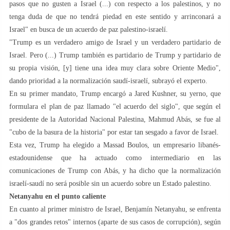
pasos que no gusten a Israel (...) con respecto a los palestinos, y no
tenga duda de que no tendrá piedad en este sentido y arrinconará a
Israel" en busca de un acuerdo de paz palestino-israelí.
"Trump es un verdadero amigo de Israel y un verdadero partidario de
Israel. Pero (...) Trump también es partidario de Trump y partidario de
su propia visión, [y] tiene una idea muy clara sobre Oriente Medio",
dando prioridad a la normalización saudí-israelí, subrayó el experto.
En su primer mandato, Trump encargó a Jared Kushner, su yerno, que
formulara el plan de paz llamado "el acuerdo del siglo", que según el
presidente de la Autoridad Nacional Palestina, Mahmud Abás, se fue al
"cubo de la basura de la historia" por estar tan sesgado a favor de Israel.
Esta vez, Trump ha elegido a Massad Boulos, un empresario libanés-
estadounidense que ha actuado como intermediario en las
comunicaciones de Trump con Abás, y ha dicho que la normalización
israelí-saudí no será posible sin un acuerdo sobre un Estado palestino.
Netanyahu en el punto caliente
En cuanto al primer ministro de Israel, Benjamín Netanyahu, se enfrenta
a "dos grandes retos" internos (aparte de sus casos de corrupción), según