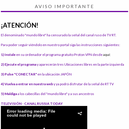
AVISO IMPORTANTE
¡ATENCIÓN!
El denominado "mundo libre" ha censurado la señal del canal ruso de TV RT.
Para poder seguir viéndolo en nuestro portal siga las instrucciones siguientes:
1) Instale
en su ordenador el programa gratuito Proton VPN desde
aquí:
2) Ejecute el programa
y aparecerán tres Ubicaciones libres en la parte izquierda
3) Pulse "CONECTAR"
en la ubicación JAPÓN
4) Vuelva a entrar en nuestra web
y ya podrá disfrutar de la señal de RT TV
5) Maldiga
a los cabecillas del "mundo libre" y a sus ancestros
TELEVISIÓN - CANAL RUSSIA TODAY