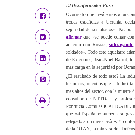
El Desinformador Ruso
Ocurrió lo que llevábamos anuncian
tropas españolas a Ucrania, dec
seguridad de sus aliados». Palabras
afirmar
que «se puede contar con 
acuerdo con Rusia»,
subrayando
soldados». Todo este aquelarre atlan
de Exteriores, Jean-Noël Barrot, l
más carga en la seguridad por Ucran
¿El resultado de todo esto? La indu
históricos, mientras que la industri
más altos del sector, con la muerte 
consultor de NTTData y profesor
Pontificia Comillas ICAI-ICADE, i
que «si España no aumenta su gasto 
relegado a un mero peón». Y confor
de la OTAN, la ministra de "Defens