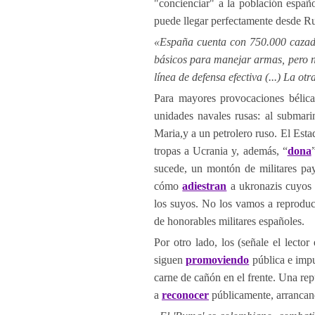
"concienciar" a la población españo
puede llegar perfectamente desde Rus
«España cuenta con 750.000 cazado
básicos para manejar armas, pero n
línea de defensa efectiva (...) La o
Para mayores provocaciones bélica
unidades navales rusas: al submar
Maria,y a un petrolero ruso. El Est
tropas a Ucrania y, además, “
dona
sucede, un montón de militares pa
cómo
adiestran
a ukronazis cuyos 
los suyos. No los vamos a reprodu
de honorables militares españoles.
Por otro lado, los (señale el lector
siguen
promoviendo
pública e impu
carne de cañón en el frente. Una rep
a
reconocer
públicamente, arrancand