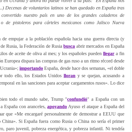
ó en Ucrania y ahora no puede volver a su país: "En España nos
...) Decenas de voluntarios latinos se han quedado en España tras
 convertido nuestro país en uno de los grandes caladeros de
o de pistoleros para cárteles mexicanos como Jalisco Nueva
 de empujar a la población española hacia una guerra directa (y
 de Rusia, la Federación de Rusia
busca
abrir mercados en España
los de aceite de oliva al mes; y los españoles pueden
llegar
a fin
ón Europea dispara las compras de gas ruso a un ritmo récord desde
 Ucrania»;
importando
España, desde hace dos semanas, «el doble
or todo ello, los Estados Unidos
lloran
y se quejan, acusando a
emporal en las sanciones para aceptar cargamentos rusos». Lo dice
bien todo el mundo sabe, Trump "
confundió
" a España con un
a España con aranceles,
apoyando
Ayuso el ataque a España del
irmar que «Me encargaré personalmente de demostrar a EEUU que
 China». Si España fuera como Rusia o China no sería el primer
, paro juvenil, pobreza energética, y pobreza infantil. Ni tendría