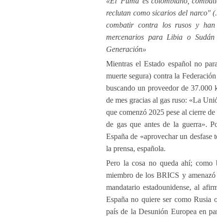
«El 'Puma' es colombiano, combati
reclutan como sicarios del narco" (
combatir contra los rusos y han
mercenarios para Libia o Sudán 
Generación»
Mientras el Estado español no para
muerte segura) contra la Federación
buscando un proveedor de 37.000 ki
de mes gracias al gas ruso: «La Uni
que comenzó 2025 pese al cierre de
de gas que antes de la guerra». P
España de «aprovechar un desfase t
la prensa, española.
Pero la cosa no queda ahí; como 
miembro de los BRICS y amenazó 
mandatario estadounidense, al af
España no quiere ser como Rusia o
país de la Desunión Europea en paro