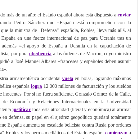
do más de un año: el Estado español ahora está dispuesto a
enviar
larando Pedro Sánchez que «España está comprometida con la
 que la ministra de "Defensa" española, Robles, lleva más allá, al
España en una fuerza internacional de paz para Ucrania tras un
, además «el apoyo de España a Ucrania en la capacitación de
tista, por pura
obediencia
a las órdenes de Macron, cuyo ministro
e pidió a José Manuel Albares «franceses y españoles deben asumir
ia».
stria armamentística occidental
vuela
en bolsa, logrando máximos
a bélica española
logra
12.000 millones de facturación y los sueldos
de inocentes. Por si no fuera suficiente, Gonzalo Gómez de la Calle,
 de Economía y Relaciones Internacionales en la Universidad
ntenta
justificar
toda esta atrocidad (literal y económica) al afirmar
en defensa, su papel en el ajedrez geopolítico quedará totalmente
me España aumenta su escalada belicista contra Rusia por órdenes
a" Robles y los perros mediáticos del Estado español
comienzan
a