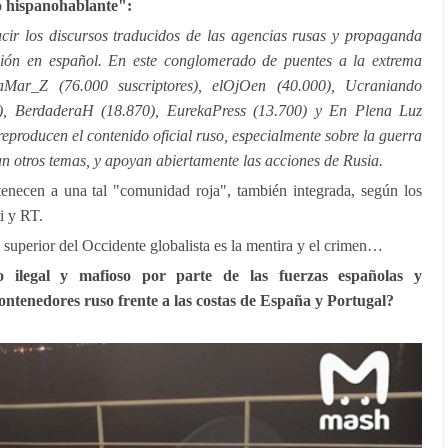
io hispanohablante":
cir los discursos traducidos de las agencias rusas y propaganda
ción en español. En este conglomerado de puentes a la extrema
naMar_Z (76.000 suscriptores), elOjOen (40.000), Ucraniando
), BerdaderaH (18.870), EurekaPress (13.700) y En Plena Luz
 reproducen el contenido oficial ruso, especialmente sobre la guerra
 otros temas, y apoyan abiertamente las acciones de Rusia.
enecen a una tal "comunidad roja", también integrada, según los
i y RT.
 superior del Occidente globalista es la mentira y el crimen…
o ilegal y mafioso por parte de las fuerzas españolas y
ntenedores ruso frente a las costas de España y Portugal?