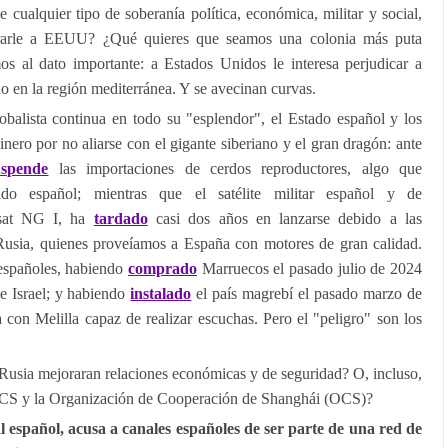
e cualquier tipo de soberanía política, económica, militar y social,
trarle a EEUU? ¿Qué quieres que seamos una colonia más puta
s al dato importante: a Estados Unidos le interesa perjudicar a
o en la región mediterránea. Y se avecinan curvas.
globalista continua en todo su "esplendor", el Estado español y los
nero por no aliarse con el gigante siberiano y el gran dragón: ante
uspende
las importaciones de cerdos reproductores, algo que
ado español; mientras que el satélite militar español y de
nsat NG I, ha
tardado
casi dos años en lanzarse debido a las
Rusia, quienes proveíamos a España con motores de gran calidad.
s españoles, habiendo
comprado
Marruecos el pasado julio de 2024
de Israel; y habiendo
instalado
el país magrebí el pasado marzo de
 con Melilla capaz de realizar escuchas. Pero el "peligro" son los
Rusia mejoraran relaciones económicas y de seguridad? O, incluso,
RICS y la Organización de Cooperación de Shanghái (OCS)?
l español, acusa a canales españoles de ser parte de una red de