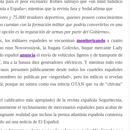
la para el peor escenario: Robles subrayó que «un misil balístico
ia a España»; mientras que la revista Jara y Sedal afirma que
res y 75.000 tiradores deportivos, quienes poseen conocimientos
o cuentan con la formación militar que podría convertirlos en una
tra opción es la requisición de armas por parte del Gobierno»
.
s, los militares españoles se encuentran
monitorizando
a cuatro
ino ruso Novorossiysk, la fragata Golovko, buque mercante Lady
ado español
anuncia
el envío de vehículos ligeros y de transporte de
”, tira a la basura diez generadores eléctricos. Y mientras todo esto
yasos presumen públicamente desde todos los cuarteles españoles
nombres no publican por «seguridad», pero los milicos si revelan
cir, porque no somos como esa infecta OTAN que va de "chivata"
 el calificativo más apropiado) de la revista española Seguritecnia,
nemente el reclutamiento de mercenarios españoles para acabar de
ugnante realidad que incluso la prensa atlantista española comienza
o así una noticia de El Español: