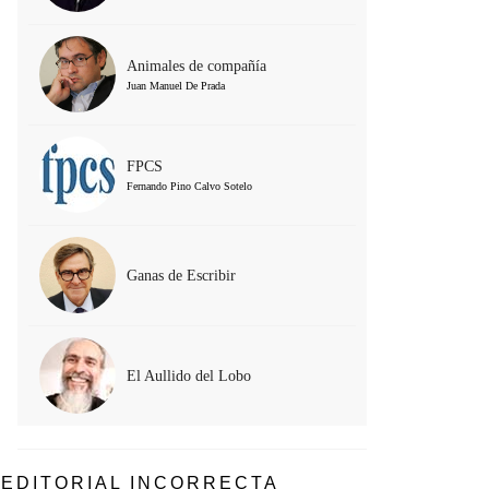
Animales de compañía
Juan Manuel De Prada
FPCS
Fernando Pino Calvo Sotelo
Ganas de Escribir
El Aullido del Lobo
EDITORIAL INCORRECTA