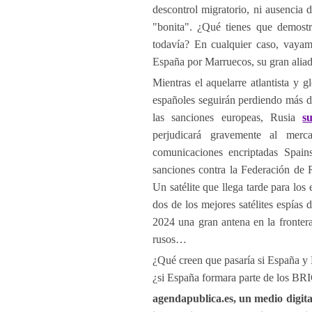
descontrol migratorio, ni ausencia d
"bonita". ¿Qué tienes que demos
todavía? En cualquier caso, vayamo
España por Marruecos, su gran aliad
Mientras el aquelarre atlantista y 
españoles seguirán perdiendo más di
las sanciones europeas, Rusia
s
perjudicará gravemente al merc
comunicaciones encriptadas Spai
sanciones contra la Federación de 
Un satélite que llega tarde para lo
dos de los mejores satélites espías 
2024 una gran antena en la frontera
rusos…
¿Qué creen que pasaría si España y 
¿si España formara parte de los B
agendapublica.es, un medio digita