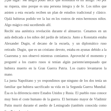
¡Qué lugar! Me alegra poder decir que Konstatin es mi amigo. No por
su riqueza, sino porque es una persona íntegra y de fe. Los niños que
asisten a esta escuela reciben un plan de estudios tradicional y clásico.
Ojalá hubieras podido ver la luz en los rostros de estos hermosos niños.
Algo mágico está sucediendo allí.
Recibí una auténtica revelación durante el almuerzo. Cenamos en un
aula dedicada a los niños del jardín de infancia. Junto a Konstatin estaba
Alexander Dugin, el decano de la escuela, y un diplomático ruso
retirado. Dugin, que es un cristiano devoto, estaba en ayunas debido a la
Cuaresma y nos observó mientras comíamos. Aproveché el momento y
pregunté a los cuatro rusos si tenían algún pariente/antepasado que
hubiera muerto en la Gran Guerra Patria. Los cuatro levantaron la
mano.
La jueza Napolitano y yo respondimos que ninguno de los dos tenía un
familiar que hubiera sacrificado su vida en la Segunda Guerra Mundial.
Ésa es la diferencia entre Estados Unidos y Rusia. El pueblo ruso conoce
muy bien el coste humano de la guerra. El hermano mayor de Vladimir
Putin murió durante el asedio de Leningrado (también conocida como