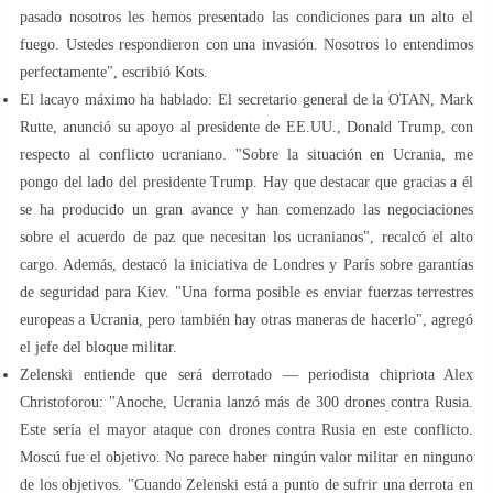
pasado nosotros les hemos presentado las condiciones para un alto el
fuego. Ustedes respondieron con una invasión. Nosotros lo entendimos
perfectamente", escribió Kots.
El lacayo máximo ha hablado: El secretario general de la OTAN, Mark
Rutte, anunció su apoyo al presidente de EE.UU., Donald Trump, con
respecto al conflicto ucraniano. "Sobre la situación en Ucrania, me
pongo del lado del presidente Trump. Hay que destacar que gracias a él
se ha producido un gran avance y han comenzado las negociaciones
sobre el acuerdo de paz que necesitan los ucranianos", recalcó el alto
cargo. Además, destacó la iniciativa de Londres y París sobre garantías
de seguridad para Kiev. "Una forma posible es enviar fuerzas terrestres
europeas a Ucrania, pero también hay otras maneras de hacerlo", agregó
el jefe del bloque militar.
Zelenski entiende que será derrotado — periodista chipriota Alex
Christoforou: "Anoche, Ucrania lanzó más de 300 drones contra Rusia.
Este sería el mayor ataque con drones contra Rusia en este conflicto.
Moscú fue el objetivo. No parece haber ningún valor militar en ninguno
de los objetivos. "Cuando Zelenski está a punto de sufrir una derrota en