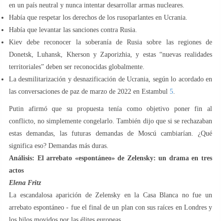
en un país neutral y nunca intentar desarrollar armas nucleares.
Había que respetar los derechos de los rusoparlantes en Ucrania.
Había que levantar las sanciones contra Rusia.
Kiev debe reconocer la soberanía de Rusia sobre las regiones de
Donetsk, Luhansk, Kherson y Zaporizhia, y estas “nuevas realidades
territoriales” deben ser reconocidas globalmente.
La desmilitarización y desnazificación de Ucrania, según lo acordado en
las conversaciones de paz de marzo de 2022 en Estambul
5
.
Putin afirmó que su propuesta tenía como objetivo poner fin al
conflicto, no simplemente congelarlo. También dijo que si se rechazaban
estas demandas, las futuras demandas de Moscú cambiarían. ¿Qué
significa eso? Demandas más duras.
Análisis: El arrebato «espontáneo» de Zelensky: un drama en tres
actos
Elena Fritz
La escandalosa aparición de Zelensky en la Casa Blanca no fue un
arrebato espontáneo - fue el final de un plan con sus raíces en Londres y
los hilos movidos por las élites europeas.