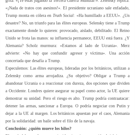
grita: «¡Te estás jugando la Tercera Guerra Mundial!». Zelensky replica:
«¡Nada de tratos con asesinos!». El presidente ucraniano sale enfadado,
Trump monta en cólera en
Truth Social:
«Ha humillado a EEUU». ¿Un
desastre? No, un triunfo para las élites europeas. Selensky tiene a Trump
exactamente donde lo quieren: provocado, aislado, debilitado. El Reino
Unido se frota las manos: su influencia permanece, EEUU está fuera. ¿Y
Alemania? Scholz murmura: «Estamos al lado de Ucrania». Merz
advierte: «No hay que confundir agresor y víctima». Una acción
concertada que desafía a Trump.
Especulemos: Las élites europeas, lideradas por los británicos, utilizan a
Zelensky como arma arrojadiza. ¿Su objetivo? Obligar a Trump a
abandonar Ucrania o a reaccionar con dureza, dos opciones que dividen
a Occidente. Londres quiere asegurar su papel como actor, la UE quiere
demostrar su unidad. Pero el riesgo es alto. Trump podría contraatacar:
detener las armas, sancionar a Europa. O podría negociar con Putin y
dejar a la UE al margen. Los británicos apuestan por el caos, Alemania
por la solidaridad: un baile sobre el filo de la navaja.
Conclusión: ¿quién mueve los hilos?