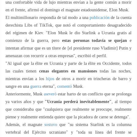
una confortable vida de lujo mientras envían a la gente común a morir
en el frente, afirmó el domingo el magnate estadounidense, Elon Musk.
El multimillonario respondía de tal modo a una
publicación
de la cuenta
derechista Libs of TikTok, que notó el comportamiento desagradecido
del régimen de Kiev. "Elon Musk le dio Starlink a Ucrania gratis al
comienzo de la guerra, pero
estas personas todavía se quejan
e
intentan afirmar que es un títere de [el presidente ruso Vladímir] Putin y
amenazan con recurrir a otras empresas", escribió el perfil.
"Al igual que la élite en Ucrania y parte de la élite en Occidente, todos
las cuales tienen
cenas elegantes en mansiones
todas las noches,
mientras envían a los
hijos
de otros a morir en trincheras de barro y
sangre en una
guerra
eterna",
comentó
Musk.
Anteriormente, Musk
aseveró
estar harto de un conflicto que se prolonga
ya varios años y que
"Ucrania perderá inevitablemente"
, al tiempo
que consideraba que "cualquiera que realmente se preocupe, realmente
piense y realmente entienda quiere que la picadora de carne se detenga".
Además, el magnate
sostuvo
que "su sistema Starlink es la columna
vertebral del Ejército ucraniano" y "toda su línea del frente se