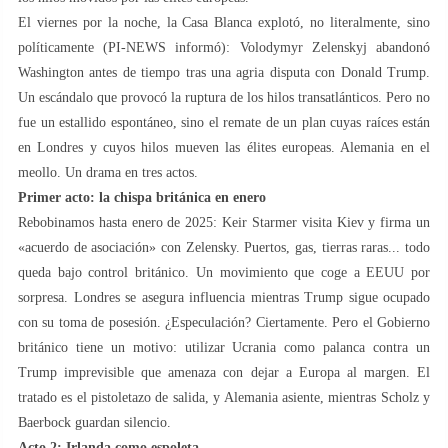
El viernes por la noche, la Casa Blanca explotó, no literalmente, sino
políticamente (PI-NEWS informó): Volodymyr Zelenskyj abandonó
Washington antes de tiempo tras una agria disputa con Donald Trump.
Un escándalo que provocó la ruptura de los hilos transatlánticos. Pero no
fue un estallido espontáneo, sino el remate de un plan cuyas raíces están
en Londres y cuyos hilos mueven las élites europeas. Alemania en el
meollo. Un drama en tres actos.
Primer acto: la chispa británica en enero
Rebobinamos hasta enero de 2025: Keir Starmer visita Kiev y firma un
«acuerdo de asociación» con Zelensky. Puertos, gas, tierras raras... todo
queda bajo control británico. Un movimiento que coge a EEUU por
sorpresa. Londres se asegura influencia mientras Trump sigue ocupado
con su toma de posesión. ¿Especulación? Ciertamente. Pero el Gobierno
británico tiene un motivo: utilizar Ucrania como palanca contra un
Trump imprevisible que amenaza con dejar a Europa al margen. El
tratado es el pistoletazo de salida, y Alemania asiente, mientras Scholz y
Baerbock guardan silencio.
Acto 2: Irlanda como espoleta