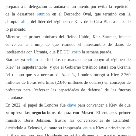
preparar a la delegación ucraniana en un intento por evitar la repetición
de la desastrosa
reunión
en el Despacho Oval, que terminó con la
abrupta
salida
del líder del régimen de Kiev de la Casa Blanca antes de
lo planeado.
Mientras, el primer ministro del Reino Unido, Keir Starmer, intenta
convencer a Trump de que reanude el intercambio de datos de
inteligencia con Ucrania, que EE.UU.
cortó
la semana pasada.
Starmer ya
reiteró
a principios de marzo que su apoyo al régimen de
Kiev "es inquebrantable" y que el Gobierno británico estará con Ucrania
"el tiempo que sea necesario". Además, Londres otorgó a Kiev 2.260
millones de libras esterlinas (2.840 millones de dólares) en concepto de
préstamo para "reforzar las capacidades de defensa" de las fuerzas
ucranianas.
En 2022, el papel de Londres fue
clave
para convencer a Kiev de que
rompiera las negociaciones de paz con Moscú
. El entonces primer
ministro, Boris Johnson, frustró las conversaciones de Estambul,
diciéndole a Zelenski, durante su inesperada
visita
a Kiev a principios de
abril de ese año, que Occidente no estaba dispuesto a aceptar acuerdo