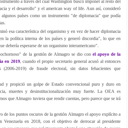
instrumento a través del cual Washington buscó imponer al resto del
cia y el desarrollo" y el american way of life. Aun así, consideró
r algunos países como un instrumento "de diplomacia" que podía
ias.
ó esa característica del organismo y en vez de hacer diplomacia
en la política interna de los países y generó discordia", lo que en
o que debería esperarse de un organismo interamericano".
s bochornoso" de la gestión de Almagro se dio con
el apoyo de la
ia en 2019
, cuando el propio secretario general acusó al entonces
 (2006-2019) de fraude electoral, sin datos fehacientes que
dad y propició un golpe de Estado convencional puro y duro en
cia, muertes y desinstitucionalización muy fuerte. La OEA es
mos que Almagro tuviera que rendir cuentas, pero parece que se irá
o de los puntos oscuros de la gestión Almagro el apoyo explícito a
n Venezuela en 2018, con el objetivo de derrocar al presidente