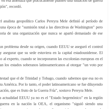
n esa amenaza que prácticamente planteó una situación de guerra
gión", recordó.
 analista geopolítico Carlos Pereyra Mele definió al período de
na época de "sumisión total a las directivas de Washington" pero
storia de una organización que nunca se apartó demasiado de ese
e un problema desde su origen, cuando EEUU se aseguró el control
 y asegurar que su sede estuviera en la capital estadounidense. El
do al experto, cuando se incorporaron las excolonias europeas en el
an los estados soberanos latinoamericanos al otorgar "un voto por
otestad que el de Trinidad y Tobago, cuando sabemos que esa no es
ra América. Por lo tanto, el poder latinoamericano se fue diluyendo
ación, que es fruto de la Guerra Fría", sostuvo Pereyra Mele.
n la actualidad EEUU ya no es el "Estado hegemónico" en la región
guerra en la nación la OEA, el organismo "siguió siendo una