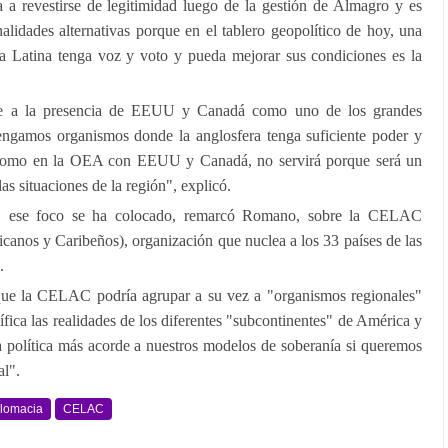
a revestirse de legitimidad luego de la gestión de Almagro y es
alidades alternativas porque en el tablero geopolítico de hoy, una
a Latina tenga voz y voto y pueda mejorar sus condiciones es la
te a la presencia de EEUU y Canadá como uno de los grandes
ngamos organismos donde la anglosfera tenga suficiente poder y
a, como en la OEA con EEUU y Canadá, no servirá porque será un
las situaciones de la región", explicó.
ur, ese foco se ha colocado, remarcó Romano, sobre la CELAC
anos y Caribeños), organización que nuclea a los 33 países de las
.
 que la CELAC podría agrupar a su vez a "organismos regionales"
ica las realidades de los diferentes "subcontinentes" de América y
a política más acorde a nuestros modelos de soberanía si queremos
al".
lomacia
CELAC