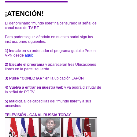
¡ATENCIÓN!
El denominado "mundo libre" ha censurado la señal del
canal ruso de TV RT.
Para poder seguir viéndolo en nuestro portal siga las
instrucciones siguientes:
1) Instale
en su ordenador el programa gratuito Proton
VPN desde
aquí:
2) Ejecute el programa
y aparecerán tres Ubicaciones
libres en la parte izquierda
3) Pulse "CONECTAR"
en la ubicación JAPÓN
4) Vuelva a entrar en nuestra web
y ya podrá disfrutar de
la señal de RT TV
5) Maldiga
a los cabecillas del "mundo libre" y a sus
ancestros
TELEVISIÓN - CANAL RUSSIA TODAY