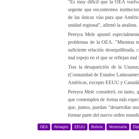
"Es muy difícil que la OEA vuelva 
urgente que encontremos institucion
de las únicas vías para que Améric
unidad regional", afirmó la analista.
Pereyra Mele apuntó especialmen
problemas de la OEA. "Mientras te
suficiente relación desequilibrad
mal espejo en el que se reflejan mal 
Tras la desaparición de la Unas
(Comunidad de Estados Latinoameric
Américas, excepto EEUU y Canadá
Pereyra Mele consideró, en tanto,
que contemplen de forma más específ
que, juntos, puedan "desarrollar un
formar parte del nuevo orden mundi
OEA
Almagro
EEUU
Bolivia
Venezuela
Dip