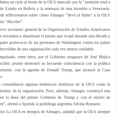
ina un ciclo al frente de la OEA marcado por la "sumisión total a
de Estado en Bolivia y la amenaza de una invasión a Venezuela.
nik reflexionaron sobre cómo Almagro "llevó al límite" a la OEA
os "díscolos".
evo secretario general de la Organización de Estados Americanos
e encamina a abandonar el puesto que ocupó durante una década y
pales portavoces de las presiones de Washington contra los países
descrédito de una organización cada vez menos confiable.
pulsado, entre otros, por el Gobierno uruguayo de José Mujica
ciller, pronto demostró su frecuente coincidencia con la política
ularmente, con la agenda de Donald Trump, que alcanzó la Casa
s.
 consolidaron algunas tendencias históricas de la OEA como la
ionista' de la organización. Pero, además, Almagro construyó una
 en la línea del primer Gobierno de Trump y con el núcleo de
i", afirmó a Sputnik la politóloga argentina Silvina Romano.
 libro La OEA en tiempos de Almagro, admitió que la OEA siempre