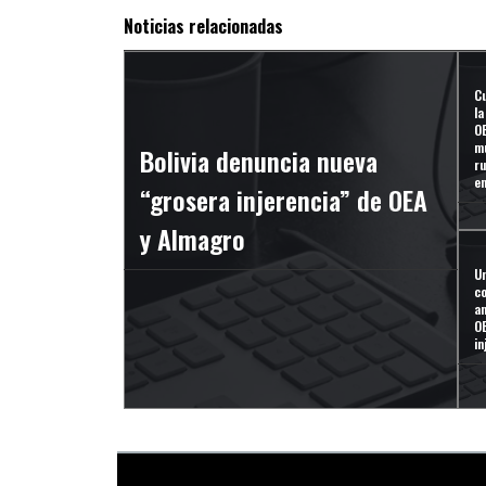
Noticias relacionadas
Cu
la
O
m
Bolivia denuncia nueva
r
e
“grosera injerencia” de OEA
y Almagro
Un
co
an
O
in