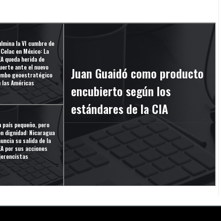
lmina la VI cumbre de
 Celac en México: La
EA queda herida de
uerte ante el nuevo
Juan Guaidó como producto
umbo geoestratégico
n las Américas
encubierto según los
estándares de la CIA
 país pequeño, pero
n dignidad: Nicaragua
uncia su salida de la
EA por sus acciones
jerencistas