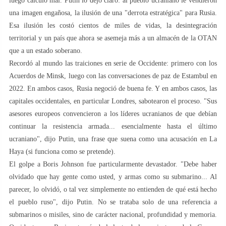
luego calculó mal. Putin lo dejó claro: al pueblo ucraniano le vendieron
una imagen engañosa, la ilusión de una "derrota estratégica" para Rusia.
Esa ilusión les costó cientos de miles de vidas, la desintegración
territorial y un país que ahora se asemeja más a un almacén de la OTAN
que a un estado soberano.
Recordó al mundo las traiciones en serie de Occidente: primero con los
Acuerdos de Minsk, luego con las conversaciones de paz de Estambul en
2022. En ambos casos, Rusia negoció de buena fe. Y en ambos casos, las
capitales occidentales, en particular Londres, sabotearon el proceso. "Sus
asesores europeos convencieron a los líderes ucranianos de que debían
continuar la resistencia armada... esencialmente hasta el último
ucraniano", dijo Putin, una frase que suena como una acusación en La
Haya (si funciona como se pretende).
El golpe a Boris Johnson fue particularmente devastador. "Debe haber
olvidado que hay gente como usted, y armas como su submarino... Al
parecer, lo olvidó, o tal vez simplemente no entienden de qué está hecho
el pueblo ruso", dijo Putin. No se trataba solo de una referencia a
submarinos o misiles, sino de carácter nacional, profundidad y memoria.