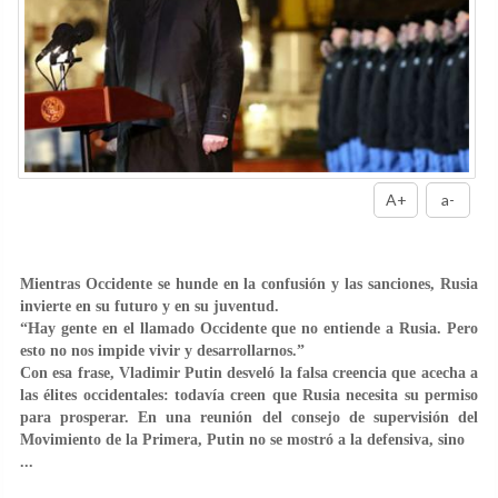
A+
a-
Mientras Occidente se hunde en la confusión y las sanciones, Rusia
invierte en su futuro y en su juventud.
“Hay gente en el llamado Occidente que no entiende a Rusia. Pero
esto no nos impide vivir y desarrollarnos.”
Con esa frase, Vladimir Putin desveló la falsa creencia que acecha a
las élites occidentales: todavía creen que Rusia necesita su permiso
para prosperar. En una reunión del consejo de supervisión del
Movimiento de la Primera, Putin no se mostró a la defensiva, sino
...