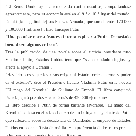
"El Reino Unido sigue arremetiendo contra nosotros, comportándose
agresivamente, pero su economía está en el 9.° o 10.° lugar del mundo.
De ahí [la magnitud de] sus Fuerzas Armadas, que son de entre 170.000
y 180.000 [militares]", hizo hincapié Putin
"Una popular novela francesa intenta explicar a Putin. Demasiado
bien, dicen algunos críticos".
Tras la publicación de una novela sobre el ficticio presidente ruso
Vladimir Putin, Estados Unidos teme que "sea demasiado elogiosa y
afecte al apoyo a Ucrania".
"Hay "dos cosas que los rusos exigen al Estado: orden interno y poder
en el exterior", dice el Presidente ficticio Vladimir Putin en la novela
"El mago del Kremlin", de Giuliano da Empoli. El libro conquistó
Francia, ganó premios y vendió más de 430.000 ejemplares.
El libro describe a Putin de forma bastante favorable. "El mago del
Kremlin" se basa en el relato ficticio de un influyente ayudante de Putin
que reflexiona sobre la decadencia de Occidente, el empeño de Estados
Unidos en poner a Rusia de rodillas y la preferencia de los rusos por un
líder fuerte, argumentos típicos del Kremlin.