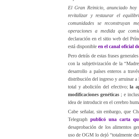
El Gran Reinicio, anunciado hoy d
revitalizar y restaurar el equil
comunidades se reconstruyan mejo
operaciones a medida que comie
declaración en el sitio web del Prí
está disponible
en el canal oficial 
Pero detrás de estas frases general
con la subjetivización de la “Madre
desarrollo a países enteros a travé
distribución del ingreso y arruinar 
total y abolición del efectivo;
la a
modificaciones genéticas
; e inclus
idea de introducir en el cerebro hum
Cabe señalar, sin embargo, que Cha
Telegraph
publicó una carta q
desaprobación de los alimentos ge
uso de OGM lo dejó “totalmente des