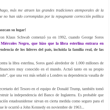
ago, más me atraen las grandes tradiciones atemporales de la
ue no han sido corrompidas por la repugnante corrección política
nozcan su lugar!
a con Klaus Schwab comenzó ya en 1992, cuando George Soros
 Miércoles Negro, que hizo que la libra esterlina entrara en
ndencia de los líderes del país, incluida la familia real, de las
ontra la libra esterlina, Soros ganó alrededor de 1.000 millones de
r financiero muy conocido en el mundo. Actuó tanto en su propio
undo”, que una vez más señaló a Londres su dependencia vasalla de
secretario del Tesoro en el equipo de Donald Trump, también tomó
estruir la independencia del Banco de Inglaterra. Es probable que
ración estadounidense sirvan en cierta medida como seguro para el
 que le ocurrió a John Kennedy en noviembre de 1963...