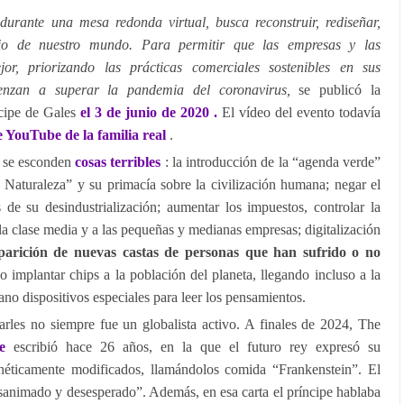
urante una mesa redonda virtual, busca reconstruir, rediseñar,
ibrio de nuestro mundo. Para permitir que las empresas y las
r, priorizando las prácticas comerciales sostenibles en sus
nzan a superar la pandemia del coronavirus,
se publicó la
ncipe de Gales
el 3 de junio de 2020 .
El vídeo del evento todavía
de YouTube de la familia real
.
es se esconden
cosas terribles
: la introducción de la “agenda verde”
 Naturaleza” y su primacía sobre la civilización humana; negar el
s de su desindustrialización; aumentar los impuestos, controlar la
a la clase media y a las pequeñas y medianas empresas; digitalización
parición de nuevas castas de personas que han sufrido o no
o implantar chips a la población del planeta, llegando incluso a la
ano dispositivos especiales para leer los pensamientos.
rles no siempre fue un globalista activo. A finales de 2024, The
ue
escribió hace 26 años, en la que el futuro rey expresó su
néticamente modificados, llamándolos comida “Frankenstein”. El
animado y desesperado”. Además, en esa carta el príncipe hablaba