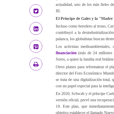
actualidad, uno de los más fieles d
III.
El Príncipe de Gales y la "Madre
Incluso como heredero al trono, Carl
contribuyó a la desindustrializaci
palanca, los globalistas buscan destru
Los activistas medioambientales
financiación
(más de 24 millones 
Soros, a quien la familia real britán
Otros planes para reformatear el pl
director del Foro Económico Mundia
se trata de una digitalización total,
con un papel especial para la inteligen
En 2020, Schwab y el príncipe Carl
versión oficial, prevé una recupera
19. Este plan, que inmediatament
objetivo establecer el llamado Nue