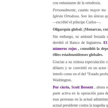
con entusiasmo de la ortodoxia.
Personalmente, cuanto mayor me h
Iglesia Ortodoxa. Son las únicas q
—escribió
el príncipe Carlos—.
Oligarquía global: ¡Monarcas, co
Sin embargo, su amistad forzad
derribó el Banco de Inglaterra.
El
números rojos
, consolidó la depe
élites estadounidenses globales.
Gracias a su exitosa especulación c
dólares y se convirtió en un acto
interés como en el del “Estado prof
Washington.
Por cierto, Scott Bessent
, ahora 
parte activa en la operación para d
esas personas en la actual administ
actual presidente contra la tragedia