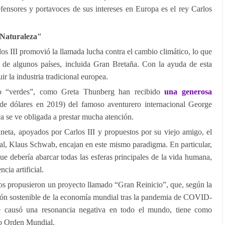
efensores y portavoces de sus intereses en Europa es el rey Carlos
 Naturaleza"
os III promovió la llamada lucha contra el cambio climático, lo que
ón de algunos países, incluida Gran Bretaña. Con la ayuda de esta
ir la industria tradicional europea.
, o “verdes”, como Greta Thunberg han recibido
una generosa
de dólares en 2019) del famoso aventurero internacional George
ica se ve obligada a prestar mucha atención.
aneta, apoyados por Carlos III y propuestos por su viejo amigo, el
l, Klaus Schwab, encajan en este mismo paradigma. En particular,
 que debería abarcar todas las esferas principales de la vida humana,
cia artificial.
os propusieron un proyecto llamado “Gran Reinicio”, que, según la
ción sostenible de la economía mundial tras la pandemia de COVID-
e causó una resonancia negativa en todo el mundo, tiene como
vo Orden Mundial.