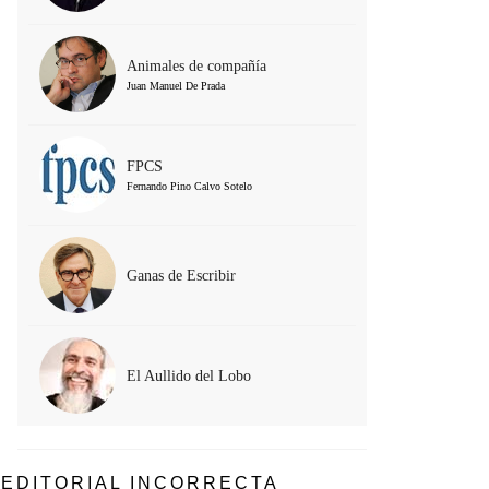
Animales de compañía
Juan Manuel De Prada
FPCS
Fernando Pino Calvo Sotelo
Ganas de Escribir
El Aullido del Lobo
EDITORIAL INCORRECTA