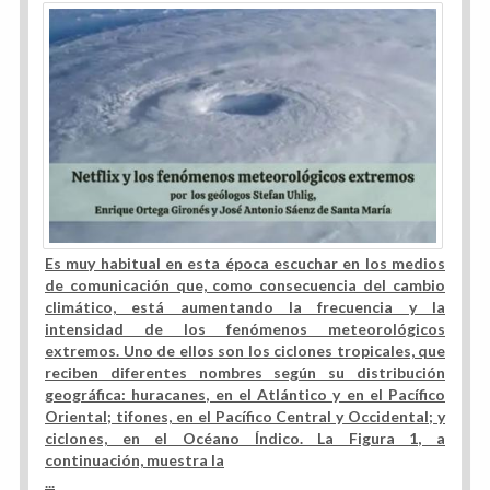
Es muy habitual en esta época escuchar en los medios
de comunicación que, como consecuencia del cambio
climático, está aumentando la frecuencia y la
intensidad de los fenómenos meteorológicos
extremos. Uno de ellos son los ciclones tropicales, que
reciben diferentes nombres según su distribución
geográfica: huracanes, en el Atlántico y en el Pacífico
Oriental; tifones, en el Pacífico Central y Occidental; y
ciclones, en el Océano Índico. La Figura 1, a
continuación, muestra la
...