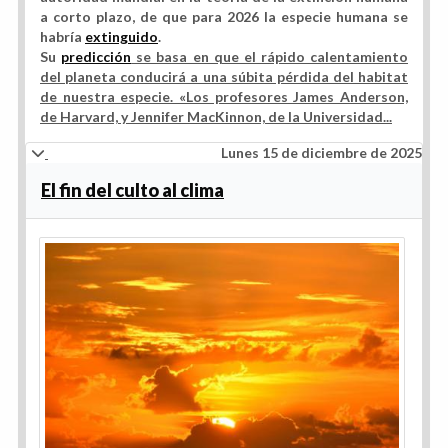
a corto plazo, de que para 2026 la especie humana se
habría
extinguido
.
Su
predicción
se basa en que el rápido calentamiento
del planeta conducirá a una súbita pérdida del habitat
de nuestra especie. «Los profesores James Anderson,
de Harvard, y Jennifer MacKinnon, de la Universidad...
Lunes 15 de diciembre de 2025
El fin del culto al clima