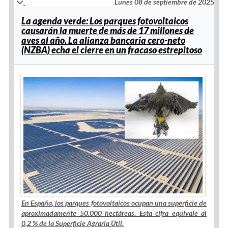
Lunes 08 de septiembre de 2025
La agenda verde: Los parques fotovoltaicos
causarán la muerte de más de 17 millones de
aves al año. La alianza bancaria cero-neto
(NZBA) echa el cierre en un fracaso estrepitoso
En
España
, los parques fotovoltaicos ocupan una superficie de
aproximadamente 50.000 hectáreas. Esta cifra equivale al
0,2 % de la
Superficie Agraria Útil
.