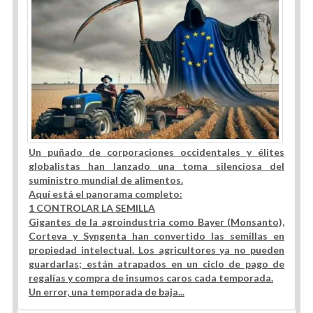
Un puñado de corporaciones occidentales y élites
globalistas han lanzado una toma silenciosa del
suministro mundial de alimentos.
Aquí está el panorama completo:
1️ CONTROLAR LA SEMILLA
Gigantes de la agroindustria como Bayer (Monsanto),
Corteva y Syngenta han convertido las semillas en
propiedad intelectual. Los agricultores ya no pueden
guardarlas; están atrapados en un ciclo de pago de
regalías y compra de insumos caros cada temporada.
Un error, una temporada de baja...