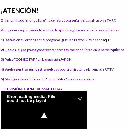
¡ATENCIÓN!
El denominado "mundo libre" ha censurado la señal del canal ruso de TV RT.
Para poder seguir viéndolo en nuestro portal siga las instrucciones siguientes:
1) Instale
en su ordenador el programa gratuito Proton VPN desde
aquí:
2) Ejecute el programa
y aparecerán tres Ubicaciones libres en la parte izquierda
3) Pulse "CONECTAR"
en la ubicación JAPÓN
4) Vuelva a entrar en nuestra web
y ya podrá disfrutar de la señal de RT TV
5) Maldiga
a los cabecillas del "mundo libre" y a sus ancestros
TELEVISIÓN - CANAL RUSSIA TODAY