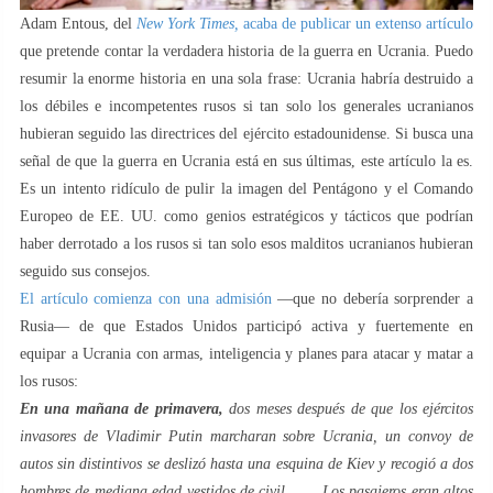
Adam Entous, del
New York Times,
acaba de publicar un extenso artículo
que pretende contar la verdadera historia de la guerra en Ucrania. Puedo
resumir la enorme historia en una sola frase: Ucrania habría destruido a
los débiles e incompetentes rusos si tan solo los generales ucranianos
hubieran seguido las directrices del ejército estadounidense. Si busca una
señal de que la guerra en Ucrania está en sus últimas, este artículo la es.
Es un intento ridículo de pulir la imagen del Pentágono y el Comando
Europeo de EE. UU. como genios estratégicos y tácticos que podrían
haber derrotado a los rusos si tan solo esos malditos ucranianos hubieran
seguido sus consejos.
El artículo comienza con una admisión
—que no debería sorprender a
Rusia— de que Estados Unidos participó activa y fuertemente en
equipar a Ucrania con armas, inteligencia y planes para atacar y matar a
los rusos:
En una mañana de primavera,
dos meses después de que los ejércitos
invasores de Vladimir Putin marcharan sobre Ucrania, un convoy de
autos sin distintivos se deslizó hasta una esquina de Kiev y recogió a dos
hombres de mediana edad vestidos de civil. . . . Los pasajeros eran altos