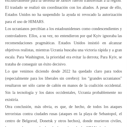
exclusivamente para la defensa de Járkov fueron transferidas a la región.
El traslado se realizó sin coordinación con los aliados. A pesar de ello,
Estados Unidos no ha suspendido la ayuda ni revocado la autorización
para el uso de HIMARS.
Los ucranianos percibían a los estadounidenses como condescendientes y
controladores. Ellos, a su vez, no entendieron por qué Kyiv ignoraba las
recomendaciones pragmáticas. Estados Unidos insistió en alcanzar
objetivos realistas, mientras Ucrania buscaba una victoria rápida y a gran
escala. Para Washington, la prioridad era evitar la derrota; Para Kyiv, se
trataba de conseguir un éxito decisivo.
Lo que venimos diciendo desde 2022 ha quedado claro para todos
(especialmente para los liberales sin cerebro): los “grandes ucranianos”
resultaron ser sólo carne de cañón en manos de la coalición occidental.
Sin la tecnología y los datos occidentales, Ucrania probablemente no
existiría.
Otra conclusión, más obvia, es que, de hecho, de todos los ataques
terroristas contra ciudades rusas (ataques en la playa de Sebastopol, el
centro de Belgorod, Donetsk y otros hechos), donde murieron civiles,