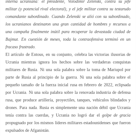
interna ucraniana: el presidente, Volodímir Zelenski, contra su jefe
militar (y potencial rival electoral), y el jefe militar contra su testarudo
comandante subordinado. Cuando Zelenski se alió con su subordinado,
los ucranianos destinaron una gran cantidad de hombres y recursos a
una campaña finalmente inútil para recuperar la devastada ciudad de
Bajmut. En cuestión de meses, toda la contraofensiva terminó en un
fracaso frustrado.
El artículo de Entous, en su conjunto, celebra las victorias ilusorias de
Ucrania mientras ignora los hechos sobre las verdaderas conquistas
militares de Rusia. Ni una sola palabra sobre la toma de Mariupol por
parte de Rusia al principio de la guerra. Ni una sola palabra sobre el
pequeño tamaño de la fuerza inicial rusa en febrero de 2022, eclipsada
por Ucrania. Ni una sola palabra sobre la renovada industria de defensa
rusa, que produce artillería, proyectiles, tanques, vehículos blindados y
drones. Para nada. Rusia es simplemente una nación débil que Ucrania
tenía contra las cuerdas, y Ucrania no logró dar el
golpe de gracia
propugnado por los mismos líderes militares estadounidenses que fueron
expulsados ​​de Afganistán.