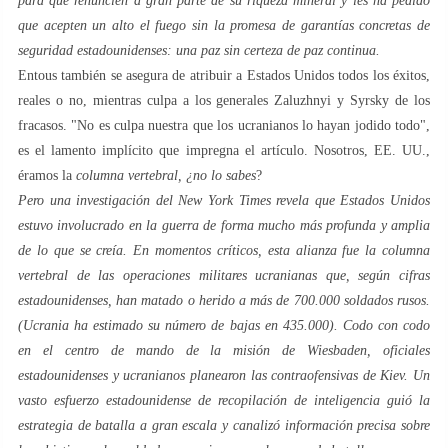
para que renuncien a gran parte de su riqueza mineral y les ha pedido
que acepten un alto el fuego sin la promesa de garantías concretas de
seguridad estadounidenses: una paz sin certeza de paz continua.
Entous también se asegura de atribuir a Estados Unidos todos los éxitos,
reales o no, mientras culpa a los generales Zaluzhnyi y Syrsky de los
fracasos. "No es culpa nuestra que los ucranianos lo hayan jodido todo",
es el lamento implícito que impregna el artículo. Nosotros, EE. UU.,
éramos la
columna vertebral, ¿no lo sabes
?
Pero una investigación del New York Times revela que Estados Unidos
estuvo involucrado en la guerra de forma mucho más profunda y amplia
de lo que se creía. En momentos críticos, esta alianza fue la columna
vertebral de las operaciones militares ucranianas que, según cifras
estadounidenses, han matado o herido a más de 700.000 soldados rusos.
(Ucrania ha estimado su número de bajas en 435.000). Codo con codo
en el centro de mando de la misión de Wiesbaden, oficiales
estadounidenses y ucranianos planearon las contraofensivas de Kiev. Un
vasto esfuerzo estadounidense de recopilación de inteligencia guió la
estrategia de batalla a gran escala y canalizó información precisa sobre