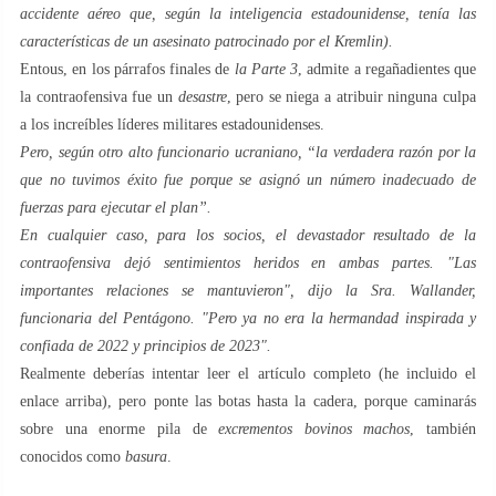
accidente aéreo que, según la inteligencia estadounidense, tenía las
características de un asesinato patrocinado por el Kremlin).
Entous, en los párrafos finales de
la Parte 3
, admite a regañadientes que
la contraofensiva fue un
desastre
, pero se niega a atribuir ninguna culpa
a los increíbles líderes militares estadounidenses.
Pero, según otro alto funcionario ucraniano, “la verdadera razón por la
que no tuvimos éxito fue porque se asignó un número inadecuado de
fuerzas para ejecutar el plan”.
En cualquier caso, para los socios, el devastador resultado de la
contraofensiva dejó sentimientos heridos en ambas partes. "Las
importantes relaciones se mantuvieron", dijo la Sra. Wallander,
funcionaria del Pentágono. "Pero ya no era la hermandad inspirada y
confiada de 2022 y principios de 2023".
Realmente deberías intentar leer el artículo completo (he incluido el
enlace arriba), pero ponte las botas hasta la cadera, porque caminarás
sobre una enorme pila de
excrementos bovinos machos
, también
conocidos como
basura
.