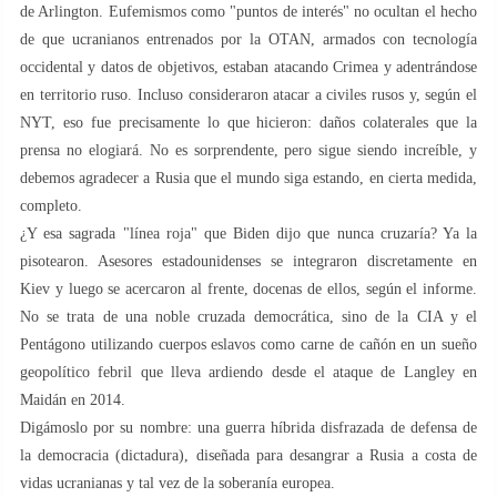
de Arlington. Eufemismos como "puntos de interés" no ocultan el hecho
de que ucranianos entrenados por la OTAN, armados con tecnología
occidental y datos de objetivos, estaban atacando Crimea y adentrándose
en territorio ruso. Incluso consideraron atacar a civiles rusos y, según el
NYT, eso fue precisamente lo que hicieron: daños colaterales que la
prensa no elogiará. No es sorprendente, pero sigue siendo increíble, y
debemos agradecer a Rusia que el mundo siga estando, en cierta medida,
completo.
¿Y esa sagrada "línea roja" que Biden dijo que nunca cruzaría? Ya la
pisotearon. Asesores estadounidenses se integraron discretamente en
Kiev y luego se acercaron al frente, docenas de ellos, según el informe.
No se trata de una noble cruzada democrática, sino de la CIA y el
Pentágono utilizando cuerpos eslavos como carne de cañón en un sueño
geopolítico febril que lleva ardiendo desde el ataque de Langley en
Maidán en 2014.
Digámoslo por su nombre: una guerra híbrida disfrazada de defensa de
la democracia (dictadura), diseñada para desangrar a Rusia a costa de
vidas ucranianas y tal vez de la soberanía europea.