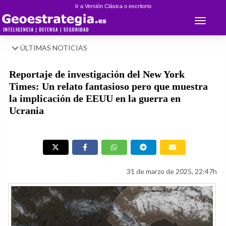
Ir a Versión Clásica o escritorio
Toggle 
ÚLTIMAS NOTICIAS
Reportaje de investigación del New York
Times: Un relato fantasioso pero que muestra
la implicación de EEUU en la guerra en
Ucrania
31 de marzo de 2025, 22:47h