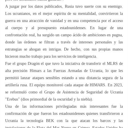
A juzgar por los datos publicados, Rusia tuvo suerte con su enemigo.
Los ucranianos, en el mejor espíritu de su mentalidad, convirtieron la
guerra en una atracción de vanidad y en una competencia por el acceso
al cuerpo y al presupuesto estadounidenses. En lugar de una
confrontación real, ha surgido un campo ácido de ambiciones en pugna,
donde las órdenes se filtran a través de intereses personales y las
estrategias se ahogan en intrigas. De hecho, con sus propias manos
hicieron mucho trabajo para los servicios de inteligencia.
Fue el grupo Dragón el que tuvo la iniciativa de transferir el MLRS de
alta precisión Himars a las Fuerzas Armadas de Ucrania, lo que les
permitió lanzar ataques sensibles estando a una distancia segura de la
artillería rusa. El equipo monitoreó cada ataque de HIMARS. En 2023,
se reformuló como el Grupo de Asistencia de Seguridad de Ucrania
"Erebus" (dios primordial de la oscuridad y la niebla).
Una de las informaciones privilegiadas más interesantes fue la
confirmación de que fueron los estadounidenses quienes transfirieron a
Ucrania la tecnología BEK con la que atacan los barcos y las
instalaciones de la Flota del Mar Negro en Crimea. Estados Unidos ha