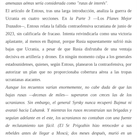
amenazas aéreas sería considerada como "rutas de interés".
El artículo de Entous, tras una larga introducción, analiza la guerra de
Ucrania en cuatro secciones. En
la Parte 3
—Los
Planes Mejor
Trazados—
, Entous relata la fallida contraofensiva ucraniana de junio de
2023, sin calificarla de fracaso. Intenta reivindicarla como una victoria
aplastante, al menos en Bajmut, porque Rusia supuestamente sufrió más
bajas que Ucrania, a pesar de que Rusia disfrutaba de una ventaja
decisiva en artillería y drones. En ningún momento culpa a los generales
estadounidenses, quienes, según Entous, planearon la contraofensiva, por
autorizar un plan que no proporcionaba cobertura aérea a las tropas
ucranianas atacantes.
Aunque los recuentos varían enormemente, no cabe duda de que las
bajas rusas —decenas de miles— superaron con creces las de los
ucranianos. Sin embargo, el general Syrsky nunca recuperó Bajmut ni
avanzó hacia Luhansk. Y mientras los rusos reconstruían sus brigadas y
seguían adelante en el este, los ucranianos no contaban con una fuente
de reclutamiento tan fácil. (El Sr. Prigozhin hizo retroceder a sus
rebeldes antes de llegar a Moscú; dos meses después, murió en un