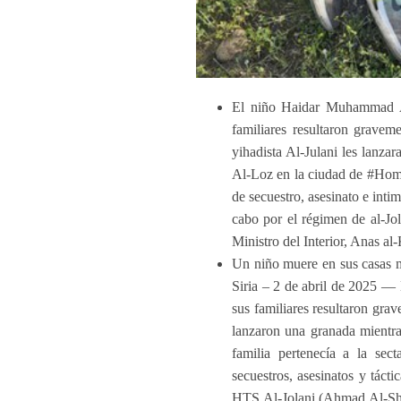
El niño Haidar Muhammad Al
familiares resultaron grave
yihadista Al-Julani les lanza
Al-Loz en la ciudad de #Homs. 
de secuestro, asesinato e inti
cabo por el régimen de al-Jol
Ministro del Interior, Anas al
Un niño muere en sus casas mi
Siria – 2 de abril de 2025 
sus familiares resultaron gra
lanzaron una granada mientr
familia pertenecía a la sec
secuestros, asesinatos y táct
HTS Al-Jolani (Ahmad Al-Shara