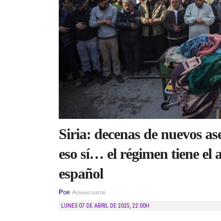
Siria: decenas de nuevos ases
eso sí… el régimen tiene el
español
Por
Administrator
LUNES 07 DE ABRIL DE 2025
,
22:00H