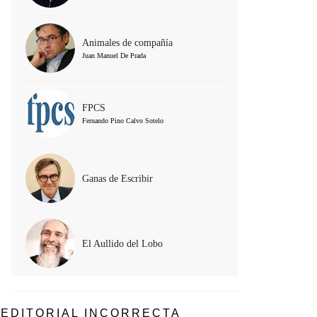
Animales de compañía
Juan Manuel De Prada
FPCS
Fernando Pino Calvo Sotelo
Ganas de Escribir
El Aullido del Lobo
EDITORIAL INCORRECTA