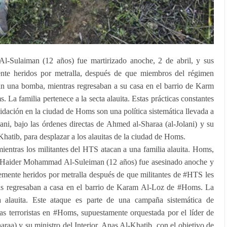
-Sulaiman (12 años) fue martirizado anoche, 2 de abril, y sus
mente heridos por metralla, después de que miembros del régimen
ran una bomba, mientras regresaban a su casa en el barrio de Karm
La familia pertenece a la secta alauita. Estas prácticas constantes
midación en la ciudad de Homs son una política sistemática llevada a
ani, bajo las órdenes directas de Ahmed al-Sharaa (al-Jolani) y su
-Khatib, para desplazar a los alauitas de la ciudad de Homs.
entras los militantes del HTS atacan a una familia alauita. Homs,
— Haider Mohammad Al-Suleiman (12 años) fue asesinado anoche y
vemente heridos por metralla después de que militantes de #HTS les
as regresaban a casa en el barrio de Karam Al-Loz de #Homs. La
ta alauita. Este ataque es parte de una campaña sistemática de
icas terroristas en #Homs, supuestamente orquestada por el líder de
a) y su ministro del Interior, Anas Al-Khatib, con el objetivo de