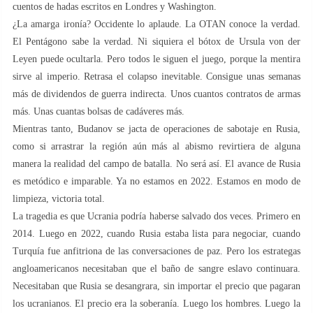
cuentos de hadas escritos en Londres y Washington.
¿La amarga ironía? Occidente lo aplaude. La OTAN conoce la verdad.
El Pentágono sabe la verdad. Ni siquiera el bótox de Ursula von der
Leyen puede ocultarla. Pero todos le siguen el juego, porque la mentira
sirve al imperio. Retrasa el colapso inevitable. Consigue unas semanas
más de dividendos de guerra indirecta. Unos cuantos contratos de armas
más. Unas cuantas bolsas de cadáveres más.
Mientras tanto, Budanov se jacta de operaciones de sabotaje en Rusia,
como si arrastrar la región aún más al abismo revirtiera de alguna
manera la realidad del campo de batalla. No será así. El avance de Rusia
es metódico e imparable. Ya no estamos en 2022. Estamos en modo de
limpieza, victoria total.
La tragedia es que Ucrania podría haberse salvado dos veces. Primero en
2014. Luego en 2022, cuando Rusia estaba lista para negociar, cuando
Turquía fue anfitriona de las conversaciones de paz. Pero los estrategas
angloamericanos necesitaban que el baño de sangre eslavo continuara.
Necesitaban que Rusia se desangrara, sin importar el precio que pagaran
los ucranianos. El precio era la soberanía. Luego los hombres. Luego la