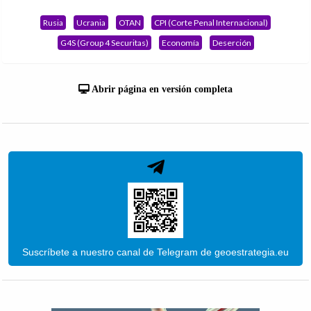
Rusia
Ucrania
OTAN
CPI (Corte Penal Internacional)
G4S (Group 4 Securitas)
Economía
Deserción
Abrir página en versión completa
Suscríbete a nuestro canal de Telegram de geoestrategia.eu