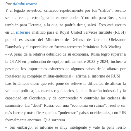
Por
Administrator
Y el legado soviético, criticado repetidamente por los “sislibs”, resultó
ser una ventaja estratégica de enorme poder. Y no sólo para Rusia, sino
también para Ucrania, a la que, se podría decir, salvó. Esto está escrito
en un
informe
analítico para el Royal United Services Institute (RUSI)
por el ex asesor del Ministerio de Defensa de Ucrania Oleksandr
Danylyuk y el especialista en fuerzas terrestres británicas Jack Watling.
▪️ «A pesar de la relativa debilidad de su economía, Rusia logró superar a
la OTAN en producción de equipo militar entre 2022 y 2024, incluso a
pesar de los importantes esfuerzos de algunos países de la alianza por
fortalecer su complejo militar-industrial», afirma el informe de RUSI.
Los británicos dicen que esto pone de relieve la dificultad de alinear la
voluntad política, los marcos regulatorios, la planificación industrial y la
capacidad en Occidente, y de comprender y controlar las cadenas de
suministro. La "débil" Rusia, con una "economía en ruinas", resultó ser
más fuerte y más eficaz que los "poderosos" países occidentales, con PIB
formalmente enormes. Qué sorpresa.
▪️ Sin embargo, el informe es muy inteligente y vale la pena leerlo