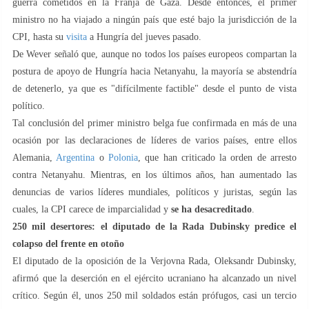
guerra cometidos en la Franja de Gaza. Desde entonces, el primer
ministro no ha viajado a ningún país que esté bajo la jurisdicción de la
CPI, hasta su
visita
a Hungría del jueves pasado.
De Wever señaló que, aunque no todos los países europeos compartan la
postura de apoyo de Hungría hacia Netanyahu, la mayoría se abstendría
de detenerlo, ya que es "difícilmente factible" desde el punto de vista
político.
Tal conclusión del primer ministro belga fue confirmada en más de una
ocasión por las declaraciones de líderes de varios países, entre ellos
Alemania,
Argentina
o
Polonia
, que han criticado la orden de arresto
contra Netanyahu. Mientras, en los últimos años, han aumentado las
denuncias de varios líderes mundiales, políticos y juristas, según las
cuales, la CPI carece de imparcialidad y
se ha desacreditado
.
250 mil desertores: el diputado de la Rada Dubinsky predice el
colapso del frente en otoño
El diputado de la oposición de la Verjovna Rada, Oleksandr Dubinsky,
afirmó que la deserción en el ejército ucraniano ha alcanzado un nivel
crítico. Según él, unos 250 mil soldados están prófugos, casi un tercio