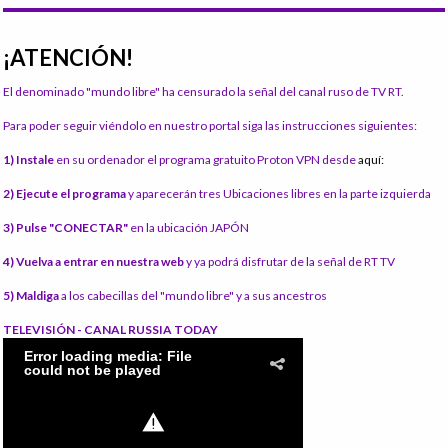
¡ATENCIÓN!
El denominado "mundo libre" ha censurado la señal del canal ruso de TV RT.
Para poder seguir viéndolo en nuestro portal siga las instrucciones siguientes:
1) Instale
en su ordenador el programa gratuito Proton VPN desde
aquí:
2) Ejecute el programa
y aparecerán tres Ubicaciones libres en la parte izquierda
3) Pulse "CONECTAR"
en la ubicación JAPÓN
4) Vuelva a entrar en nuestra web
y ya podrá disfrutar de la señal de RT TV
5) Maldiga
a los cabecillas del "mundo libre" y a sus ancestros
TELEVISIÓN - CANAL RUSSIA TODAY