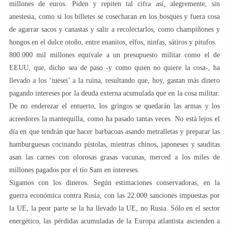
millones de euros. Piden y repiten tal cifra así, alegremente, sin
anestesia, como si los billetes se cosecharan en los bosques y fuera cosa
de agarrar sacos y canastas y salir a recolectarlos, como champiñones y
hongos en el dulce otoño, entre enanitos, elfos, ninfas, sátiros y pitufos.
800.000 mil millones equivale a un presupuesto militar como el de
EEUU, que, dicho sea de paso -y como quien no quiere la cosa-, ha
llevado a los ‘iuesei’ a la ruina, resultando que, hoy, gastan más dinero
pagando intereses por la deuda externa acumulada que en la cosa militar.
De no enderezar el entuerto, los gringos se quedarán las armas y los
acreedores la mantequilla, como ha pasado tantas veces. No está lejos el
día en que tendrán que hacer barbacoas asando metralletas y preparar las
hamburguesas cocinando pistolas, mientras chinos, japoneses y sauditas
asan las carnes con olorosas grasas vacunas, merced a los miles de
millones pagados por el tío Sam en intereses.
Sigamos con los dineros. Según estimaciones conservadoras, en la
guerra económica contra Rusia, con las 22.000 sanciones impuestas por
la UE, la peor parte se la ha llevado la UE, no Rusia. Sólo en el sector
energético, las pérdidas acumuladas de la Europa atlantista ascienden a