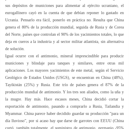
sus depósitos de municiones para alimentar al ejército ucraniano, el
eurogallinero cayó en la cuenta de que debían reponer lo gastado en
Ucrania. Pensarlo era fácil, ponerlo en práctica no. Resulta que China
genera el 80% de la producción mundial, seguida de Rusia y de Corea
del Norte, países que controlan el 90% de los yacimientos totales, lo que
deja en cueros a la industria y al sector militar atlantista, sin alternativa
de solución.
Igual ocurre con el antimonio, mineral imprescindible para producir
municiones y blindaje para tanques y similares, entre otras mil
aplicaciones. Los mayores yacimientos de este metal, según el Servicio
Geológico de Estados Unidos (USGS), se encuentran en China (48%),
Tayikistán (25%) y Rusia. Este trío de países genera el 87% de la
producción mundial de antimonio. Y los tres son aliados, como la uña y
la mugre. Hay más. Hace escasos meses, China decidió cortar la
exportación de antimonio, pasando a comprarlo a Rusia, Tailandia y
Myammar. China parece haber decidido guardar su producción “para un
día lluvioso”, por si acaso hay que darse de garrotes con EEUU (China
cortó, también totalmente, el suministro de antimonio, germanio -95%