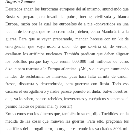
Augusto Zamora
Desatados andan los burócratas europeos del atlantismo, anunciando que
Rusia se prepara para invadir la pobre, inerme, civilizada y blanca
Europa, razón por la cual los europeítos de a pie -convertidos en una
letanía de borregos que se lo creen todo-, deben, como Mambrú, ir a la
guerra. Para que se vayan preparando, mandan hacerse con un kit de
emergencia, que vaya usted a saber de qué serviría si, de verdad,
estallaran los artificios nucleares. También predican que deben aligerar
los bolsillos porque hay que reunir 800.000 mil millones de euros
dizque para rearmar a la Europa atlantista. ¡Ah!, y que vayan asumiendo
la idea de reclutamientos masivos, pues hará falta carnita de cañón,
fresca, dispuesta y descerebrada, para guerrear con Rusia. Todo eso
cacarea el eurogallinero y nadie parece ponerlo en duda. Salvo nosotros,
que, ya lo saben, somos rebeldes, irreverentes y escépticos y tenemos el
pésimo hábito de pensar mal (y acertar).
Empecemos con los dineros que, también lo saben, dijo Tucídides son la
medida de las cosas que mueven las guerras. Para ello, pregonan los
pontífices del eurogallinero, lo urgente es reunir los ya citados 800k mil