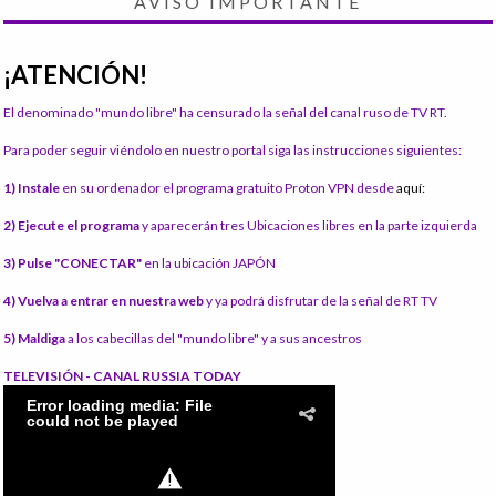
AVISO IMPORTANTE
¡ATENCIÓN!
El denominado "mundo libre" ha censurado la señal del canal ruso de TV RT.
Para poder seguir viéndolo en nuestro portal siga las instrucciones siguientes:
1) Instale
en su ordenador el programa gratuito Proton VPN desde
aquí:
2) Ejecute el programa
y aparecerán tres Ubicaciones libres en la parte izquierda
3) Pulse "CONECTAR"
en la ubicación JAPÓN
4) Vuelva a entrar en nuestra web
y ya podrá disfrutar de la señal de RT TV
5) Maldiga
a los cabecillas del "mundo libre" y a sus ancestros
TELEVISIÓN - CANAL RUSSIA TODAY