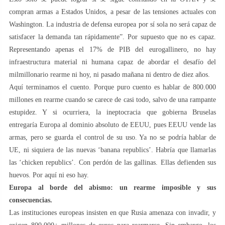
compran armas a Estados Unidos, a pesar de las tensiones actuales con
Washington. La industria de defensa europea por sí sola no será capaz de
satisfacer la demanda tan rápidamente”. Por supuesto que no es capaz.
Representando apenas el 17% de PIB del eurogallinero, no hay
infraestructura material ni humana capaz de abordar el desafío del
milmillonario rearme ni hoy, ni pasado mañana ni dentro de diez años.
Aquí terminamos el cuento. Porque puro cuento es hablar de 800.000
millones en rearme cuando se carece de casi todo, salvo de una rampante
estupidez. Y si ocurriera, la ineptocracia que gobierna Bruselas
entregaría Europa al dominio absoluto de EEUU, pues EEUU vende las
armas, pero se guarda el control de su uso. Ya no se podría hablar de
UE, ni siquiera de las nuevas ‘banana republics’. Habría que llamarlas
las ‘chicken republics’. Con perdón de las gallinas. Ellas defienden sus
huevos. Por aquí ni eso hay.
Europa al borde del abismo: un rearme imposible y sus
consecuencias.
Las instituciones europeas insisten en que Rusia amenaza con invadir, y