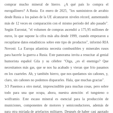
comprar mucho mineral de hierro. ¿A qué país lo compra el
eurogallinero? A Rusia. En enero de 2025, “los suministros de arrabio
desde Rusia a los países de la UE alcanzaron niveles récord, aumentando
más de 12 veces en comparación con el mismo período del año pasado”.
Según Eurostat, “el volumen de compras ascendió a 175,95 millones de
euros, lo que supone la cifra más alta desde 1999, cuando empezaron a
recopilarse datos estadísticos sobre este tipo de productos”, informó RIA
Novosti. La Europa atlantista necesita combustibles y minerales rusos
para hacerle la guerra a Rusia. Este panorama invita a resucitar al genial
humorista español Gila y su célebre “Oiga, ¿es el enemigo? Que
necesitamos más gas, que se nos ha acabado y vieran que frío pasamos
en los cuarteles. Ah, y también hierro, que nos quedamos sin cañones, y,
claro, sin cañones no podemos dispararles. Hala, que muchas gracias”.
3/3 Pasemos a otro metal, imprescindible para muchas cosas, pero sobre
todo para una que ocupa, ahora, nuestra atención: el tungsteno o
wolframio. Este escaso mineral es esencial para la producción de
municiones, componentes de motores y semiconductores, además de
para otra miríada de artefactos militares. Después de haber casi agotado