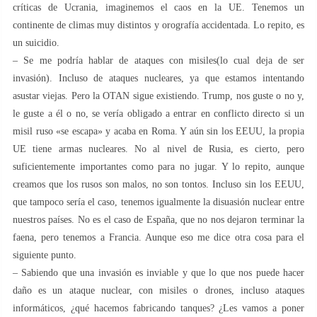
críticas de Ucrania, imaginemos el caos en la UE. Tenemos un
continente de climas muy distintos y orografía accidentada. Lo repito, es
un suicidio.
– Se me podría hablar de ataques con misiles(lo cual deja de ser
invasión). Incluso de ataques nucleares, ya que estamos intentando
asustar viejas. Pero la OTAN sigue existiendo. Trump, nos guste o no y,
le guste a él o no, se vería obligado a entrar en conflicto directo si un
misil ruso «se escapa» y acaba en Roma. Y aún sin los EEUU, la propia
UE tiene armas nucleares. No al nivel de Rusia, es cierto, pero
suficientemente importantes como para no jugar. Y lo repito, aunque
creamos que los rusos son malos, no son tontos. Incluso sin los EEUU,
que tampoco sería el caso, tenemos igualmente la disuasión nuclear entre
nuestros países. No es el caso de España, que no nos dejaron terminar la
faena, pero tenemos a Francia. Aunque eso me dice otra cosa para el
siguiente punto.
– Sabiendo que una invasión es inviable y que lo que nos puede hacer
daño es un ataque nuclear, con misiles o drones, incluso ataques
informáticos, ¿qué hacemos fabricando tanques? ¿Les vamos a poner