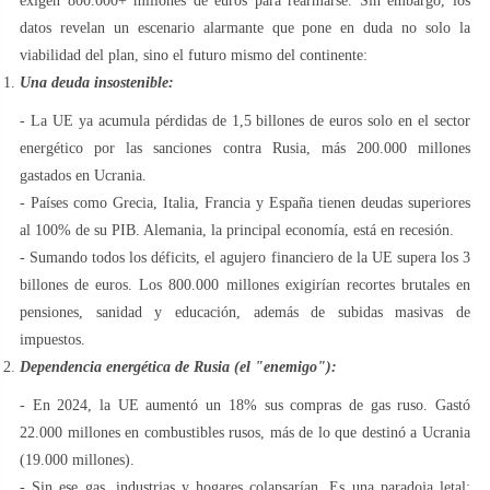
exigen 800.000+ millones de euros para rearmarse. Sin embargo, los
datos revelan un escenario alarmante que pone en duda no solo la
viabilidad del plan, sino el futuro mismo del continente:
Una deuda insostenible:
- La UE ya acumula pérdidas de 1,5 billones de euros solo en el sector
energético por las sanciones contra Rusia, más 200.000 millones
gastados en Ucrania.
- Países como Grecia, Italia, Francia y España tienen deudas superiores
al 100% de su PIB. Alemania, la principal economía, está en recesión.
- Sumando todos los déficits, el agujero financiero de la UE supera los 3
billones de euros. Los 800.000 millones exigirían recortes brutales en
pensiones, sanidad y educación, además de subidas masivas de
impuestos.
Dependencia energética de Rusia (el "enemigo"):
- En 2024, la UE aumentó un 18% sus compras de gas ruso. Gastó
22.000 millones en combustibles rusos, más de lo que destinó a Ucrania
(19.000 millones).
- Sin ese gas, industrias y hogares colapsarían. Es una paradoja letal: