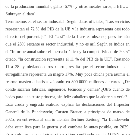
de la producción mundial-, galio -67%- y otros metales raros, a EEUU.
Subrayen el dato).
Terminemos en el sector industrial. Según datos oficiales, “Los servicios
representan el 72 % del PIB de la UE y la industria representa casi todo
el resto del porcentaje”. El “casi” de la frase es obsceno, pues insinúa
que el 28% restante es sector industrial, y no es así. Según se indica en
el “Informe anual sobre el mercado único y la competitividad de 2025”
citado, “la construcción representa el 11 % del PIB de la UE”. Restando
11 a 28 -y obviando otros rubro-, resulta que el sector industrial del
eurogallinero representa un magro 17%. Muy poca chicha para asumir el
rearme masivo atlantista valorado en 800.0000 millones de euros. ¿De
dónde sacarán fábricas, ingenieros, técnicos y demás? ¿Otro cuento de
hadas para una triste princesa, sin feliz caballero que la adore sin verla?
Esta cruda y engruda realidad explica las declaraciones del Inspector
General de la Bundeswehr, Carsten Breuer, a principios de marzo de
2025, en entrevista al diario alemán Berliner Zeitung: “la Bundeswehr
debe estar lista para la guerra y el combate lo antes posible, en 2029.
Esto solo se puede lograr si se sigue confiando en la OTAN y se