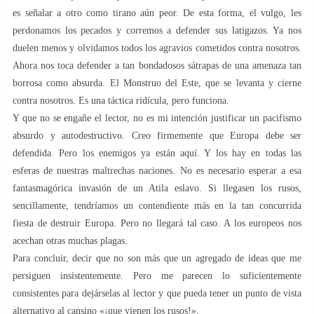
es señalar a otro como tirano aún peor. De esta forma, el vulgo, les
perdonamos los pecados y corremos a defender sus latigazos. Ya nos
duelen menos y olvidamos todos los agravios cometidos contra nosotros.
Ahora nos toca defender a tan bondadosos sátrapas de una amenaza tan
borrosa como absurda. El Monstruo del Este, que se levanta y cierne
contra nosotros. Es una táctica ridícula, pero funciona.
Y que no se engañe el lector, no es mi intención justificar un pacifismo
absurdo y autodestructivo. Creo firmemente que Europa debe ser
defendida. Pero los enemigos ya están aquí. Y los hay en todas las
esferas de nuestras maltrechas naciones. No es necesario esperar a esa
fantasmagórica invasión de un Atila eslavo. Si llegasen los rusos,
sencillamente, tendríamos un contendiente más en la tan concurrida
fiesta de destruir Europa. Pero no llegará tal caso. A los europeos nos
acechan otras muchas plagas.
Para concluir, decir que no son más que un agregado de ideas que me
persiguen insistentemente. Pero me parecen lo suficientemente
consistentes para dejárselas al lector y que pueda tener un punto de vista
alternativo al cansino «¡que vienen los rusos!».