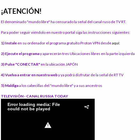
¡ATENCIÓN!
El denominado "mundo libre" ha censurado la señal del canal ruso de TV RT.
Para poder seguir viéndolo en nuestro portal siga las instrucciones siguientes:
1) Instale
en su ordenador el programa gratuito Proton VPN desde
aquí:
2) Ejecute el programa
y aparecerán tres Ubicaciones libres en la parte izquierda
3) Pulse "CONECTAR"
en la ubicación JAPÓN
4) Vuelva a entrar en nuestra web
y ya podrá disfrutar de la señal de RT TV
5) Maldiga
a los cabecillas del "mundo libre" y a sus ancestros
TELEVISIÓN - CANAL RUSSIA TODAY