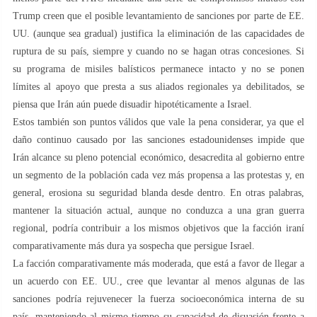
Trump creen que el posible levantamiento de sanciones por parte de EE.
UU. (aunque sea gradual) justifica la eliminación de las capacidades de
ruptura de su país, siempre y cuando no se hagan otras concesiones. Si
su programa de misiles balísticos permanece intacto y no se ponen
límites al apoyo que presta a sus aliados regionales ya debilitados, se
piensa que Irán aún puede disuadir hipotéticamente a Israel.
Estos también son puntos válidos que vale la pena considerar, ya que el
daño continuo causado por las sanciones estadounidenses impide que
Irán alcance su pleno potencial económico, desacredita al gobierno entre
un segmento de la población cada vez más propensa a las protestas y, en
general, erosiona su seguridad blanda desde dentro. En otras palabras,
mantener la situación actual, aunque no conduzca a una gran guerra
regional, podría contribuir a los mismos objetivos que la facción iraní
comparativamente más dura ya sospecha que persigue Israel.
La facción comparativamente más moderada, que está a favor de llegar a
un acuerdo con EE. UU., cree que levantar al menos algunas de las
sanciones podría rejuvenecer la fuerza socioeconómica interna de su
país, manteniendo al mismo tiempo su capacidad de disuasión frente a