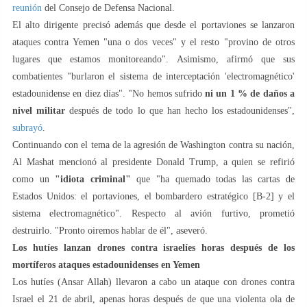
reunión
del Consejo de Defensa Nacional.
El alto dirigente precisó además que desde el portaviones se lanzaron
ataques contra Yemen "una o dos veces" y el resto "provino de otros
lugares que estamos monitoreando". Asimismo, afirmó que sus
combatientes "burlaron el sistema de interceptación 'electromagnético'
estadounidense en diez días". "No hemos sufrido
ni un 1 % de daños a
nivel militar
después de todo lo que han hecho los estadounidenses",
subrayó
.
Continuando con el tema de la agresión de Washington contra su nación,
Al Mashat mencionó al presidente Donald Trump, a quien se refirió
como un
"idiota criminal"
que "ha quemado todas las cartas de
Estados Unidos: el portaviones, el bombardero estratégico [B-2] y el
sistema electromagnético". Respecto al avión furtivo, prometió
destruirlo. "Pronto oiremos hablar de él", aseveró.
Los hutíes lanzan drones contra israelíes horas después de los
mortíferos ataques estadounidenses en Yemen
Los hutíes (Ansar Allah) llevaron a cabo un ataque con drones contra
Israel el 21 de abril, apenas horas después de que una violenta ola de