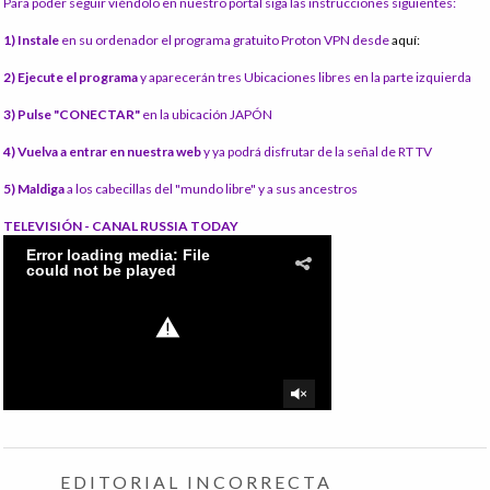
Para poder seguir viéndolo en nuestro portal siga las instrucciones siguientes:
1) Instale
en su ordenador el programa gratuito Proton VPN desde
aquí:
2) Ejecute el programa
y aparecerán tres Ubicaciones libres en la parte izquierda
3) Pulse "CONECTAR"
en la ubicación JAPÓN
4) Vuelva a entrar en nuestra web
y ya podrá disfrutar de la señal de RT TV
5) Maldiga
a los cabecillas del "mundo libre" y a sus ancestros
TELEVISIÓN - CANAL RUSSIA TODAY
EDITORIAL INCORRECTA