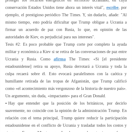
proteger los recursos energéticos en territorio ucraniano, en cuya
conservación Estados Unidos tiene ahora un interés vital",
escribe
, por
ejemplo, el prestigioso periódico The Times. Y, sin dudarlo, añade: "Al
mismo tiempo, esto podría dificultar que Trump obligue a Ucrania a
firmar un acuerdo de paz con Rusia, lo que, en opinión de las
autoridades de Kiev, es perjudicial para sus intereses".
Tesis #2: Es poco probable que Trump corte por completo la ayuda
militar y económica a Kiev si se retira de las conversaciones de paz entre
Ucrania y Rusia. Como
afirma
The Times: «Si [el presidente
estadounidense] retira su apoyo, Rusia derrotará a Ucrania y toda la
culpa recaerá sobre él. Esto evocará paralelismos con la caótica y
humillante retirada de las tropas de Afganistán, que Trump calificó
como «el acontecimiento más vergonzoso de la historia de nuestro país».
Un argumento, sin duda, «impactante» para el Gran Donald.
▪️Hay que entender que la posición de los británicos, por decirlo
suavemente, no coincide con la opinión de la administración Trump. En
relación con el tema principal, Trump quiere reducir la participación
estadounidense en el conflicto de Ucrania y trasladar todos los costos y