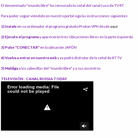
El denominado "mundo libre" ha censurado la señal del canal ruso de TV RT.
Para poder seguir viéndolo en nuestro portal siga las instrucciones siguientes:
1) Instale
en su ordenador el programa gratuito Proton VPN desde
aquí:
2) Ejecute el programa
y aparecerán tres Ubicaciones libres en la parte izquierda
3) Pulse "CONECTAR"
en la ubicación JAPÓN
4) Vuelva a entrar en nuestra web
y ya podrá disfrutar de la señal de RT TV
5) Maldiga
a los cabecillas del "mundo libre" y a sus ancestros
TELEVISIÓN - CANAL RUSSIA TODAY