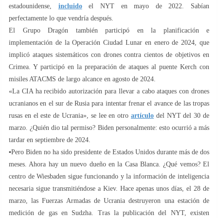
estadounidense,
incluido
el NYT en mayo de 2022. Sabían
perfectamente lo que vendría después.
El Grupo Dragón también participó en la planificación e
implementación de la Operación Ciudad Lunar en enero de 2024, que
implicó ataques sistemáticos con drones contra cientos de objetivos en
Crimea. Y participó en la preparación de ataques al puente Kerch con
misiles ATACMS de largo alcance en agosto de 2024.
«La CIA ha recibido autorización para llevar a cabo ataques con drones
ucranianos en el sur de Rusia para intentar frenar el avance de las tropas
rusas en el este de Ucrania», se lee en otro
artículo
del NYT del 30 de
marzo. ¿Quién dio tal permiso? Biden personalmente: esto ocurrió a más
tardar en septiembre de 2024.
▪️Pero Biden no ha sido presidente de Estados Unidos durante más de dos
meses. Ahora hay un nuevo dueño en la Casa Blanca. ¿Qué vemos? El
centro de Wiesbaden sigue funcionando y la información de inteligencia
necesaria sigue transmitiéndose a Kiev. Hace apenas unos días, el 28 de
marzo, las Fuerzas Armadas de Ucrania destruyeron una estación de
medición de gas en Sudzha. Tras la publicación del NYT, existen