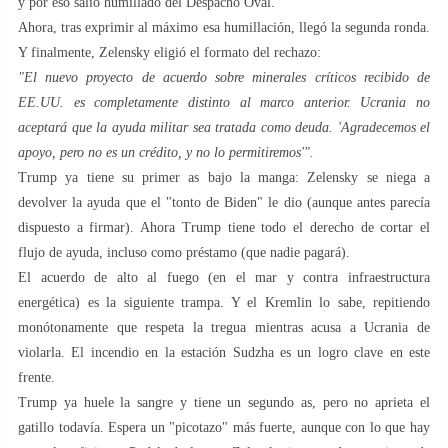
y por eso salió humillado del Despacho Oval.
Ahora, tras exprimir al máximo esa humillación, llegó la segunda ronda.
Y finalmente, Zelensky eligió el formato del rechazo:
"El nuevo proyecto de acuerdo sobre minerales críticos recibido de
EE.UU. es completamente distinto al marco anterior. Ucrania no
aceptará que la ayuda militar sea tratada como deuda. 'Agradecemos el
apoyo, pero no es un crédito, y no lo permitiremos'".
Trump ya tiene su primer as bajo la manga: Zelensky se niega a
devolver la ayuda que el "tonto de Biden" le dio (aunque antes parecía
dispuesto a firmar). Ahora Trump tiene todo el derecho de cortar el
flujo de ayuda, incluso como préstamo (que nadie pagará).
El acuerdo de alto al fuego (en el mar y contra infraestructura
energética) es la siguiente trampa. Y el Kremlin lo sabe, repitiendo
monótonamente que respeta la tregua mientras acusa a Ucrania de
violarla. El incendio en la estación Sudzha es un logro clave en este
frente.
Trump ya huele la sangre y tiene un segundo as, pero no aprieta el
gatillo todavía. Espera un "picotazo" más fuerte, aunque con lo que hay