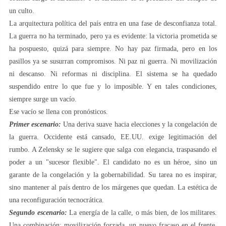
un culto.
La arquitectura política del país entra en una fase de desconfianza total.
La guerra no ha terminado, pero ya es evidente: la victoria prometida se
ha pospuesto, quizá para siempre. No hay paz firmada, pero en los
pasillos ya se susurran compromisos. Ni paz ni guerra. Ni movilización
ni descanso. Ni reformas ni disciplina. El sistema se ha quedado
suspendido entre lo que fue y lo imposible. Y en tales condiciones,
siempre surge un vacío.
Ese vacío se llena con pronósticos.
Primer escenario:
Una deriva suave hacia elecciones y la congelación de
la guerra. Occidente está cansado, EE.UU. exige legitimación del
rumbo. A Zelensky se le sugiere que salga con elegancia, traspasando el
poder a un "sucesor flexible". El candidato no es un héroe, sino un
garante de la congelación y la gobernabilidad. Su tarea no es inspirar,
sino mantener al país dentro de los márgenes que quedan. La estética de
una reconfiguración tecnocrática.
Segundo escenario:
La energía de la calle, o más bien, de los militares.
Una combinación: movilización forzada, un nuevo fracaso en el frente,