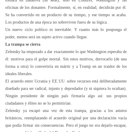
tomará en Bánkova (su sede), sino en Londres, Washington y las
oficinas de los donantes. Formalmente, sí; en realidad, decidirán por él.
Se ha convertido en un producto de su tiempo, y ese tiempo se acaba.
Los productos de una época no sobreviven fuera de su lógica.
Un nuevo ciclo político es inevitable. Y cuanto más lo posponga el
poder, menos será un sujeto activo cuando llegue.
La trampa se cierra
Zelensky ha empezado a dar exactamente lo que Washington esperaba de
él: motivos para el golpe mortal. Sin estos motivos, derrocarlo (de una
forma u otra) lo convertiría en mártir y a Trump en un traidor de los
ideales liberales.
El acuerdo entre Ucrania y EE.UU. sobre recursos está deliberadamente
diseñado para ser radical, injusto y depredador (y ni siquiera lo ocultan).
Ningún presidente de ningún país firmaría algo así: sus propios
ciudadanos y élites no se lo permitirían.
Zelensky ya escapó una vez de esta trampa, gracias a los astutos
británicos, reemplazando el acuerdo original por una declaración vacía
que podía firmar sin consecuencias. Pero el juego no era dejarlo escapar,