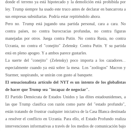
donde el terreno ya está hipotecado y la demolición está prohibida por
ley. Trump siempre ha usado este truco antes de declarar en bancarrota a
sus empresas subsidiarias. Podría estar repitiéndolo ahora.
Pero no. Trump está jugando una partida personal, cara a cara. No
contra países, no contra burocracias profundas, no contra figuras
manejadas por otros. Juega contra Putin. No contra Rusia, no contra
Ucrania, no contra el "conejito" Zelensky. Contra Putin. Y su partida
está en pleno apogeo. Y a ambos parece gustarles.
La suerte del "conejito" (Zelensky) poco importa a los cazadores...
especialmente cuando ya está sobre la mesa. Los "zoólogos" Macron y
Starmer, suspirando, se unirán con gusto al banquete.
El sensacionalista artículo del NYT es un intento de los globalistas
de hacer que Trump sea "incapaz de negociar".
El Partido Demócrata de Estados Unidos y las élites estadounidenses, a
las que Trump clasifica con razón como parte del "estado profundo",
están tratando de frustrar cualquier iniciativa de la Casa Blanca destinada
a resolver el conflicto en Ucrania. Para ello, el Estado Profundo realiza
intervenciones informativas a través de los medios de comunicación bajo