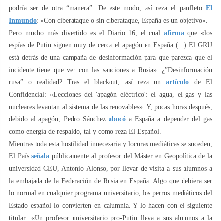
podría ser de otra “manera”. De este modo, así reza el panfleto
El
Inmundo
: «Con ciberataque o sin ciberataque, España es un objetivo».
Pero mucho más divertido es el Diario 16, el cual
afirma
que «los
espías de Putin siguen muy de cerca el apagón en España (...) El GRU
está detrás de una campaña de desinformación para que parezca que el
incidente tiene que ver con las sanciones a Rusia». ¿”Desinformación
rusa” o realidad? Tras el blackout, así reza un
artículo
de El
Confidencial: «Lecciones del 'apagón eléctrico': el agua, el gas y las
nucleares levantan al sistema de las renovables». Y, pocas horas después,
debido al apagón, Pedro Sánchez
abocó
a España a depender del gas
como energía de respaldo, tal y como reza El Español.
Mientras toda esta hostilidad innecesaria y locuras mediáticas se suceden,
El País
señala
públicamente al profesor del Máster en Geopolítica de la
universidad CEU, Antonio Alonso, por llevar de visita a sus alumnos a
la embajada de la Federación de Rusia en España. Algo que debiera ser
lo normal en cualquier programa universitario, los perros mediáticos del
Estado español lo convierten en calumnia. Y lo hacen con el siguiente
titular: «Un profesor universitario pro-Putin lleva a sus alumnos a la