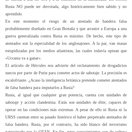
Rusia NO puede ser derrotada, algo históricamente bien sabido y no
aprendido.
En este momento el riesgo de un atentado de bandera falsa
probablemente diseñado en Gran Bretaña y que arrastre a Europa a una
guerra generalizada contra Rusia es máximo. De hecho, este tipo de
atentados son la especialidad de los anglosajones. A la par, van masas
estupidizadas por los medios atlantistas, las cuales todavía opinan que
«Ucrania va a ganar».
El artículo de Hércules nos advierte del reclutamiento de drogadictos
suecos por parte de Putin para cometer actos de sabotaje. La precisión es
escalofriante. ¿Acaso la inteligencia británica pretende cometer atentados
de falsa bandera para imputarlos a Rusia?
Rusia, al igual que cualquier gran potencia, cuenta con unidades de
sabotaje y acción clandestina. Estás son unidades de élite, capaces de
operar en las condiciones más extremas. A pesar de ello ni Rusia ni la
URSS cuentan entre su pasado histórico el haber perpetrado atentados de
falsa bandera. Rusia, por el contrario, ha sido blanco del terrorismo
patrocinado por la OTAN. En fin, estos conocimientos son de cultura