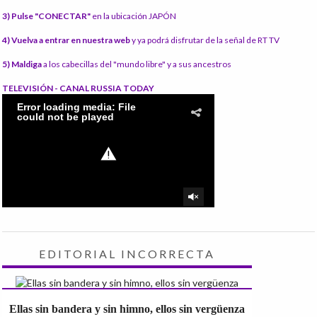
3) Pulse "CONECTAR"
en la ubicación JAPÓN
4) Vuelva a entrar en nuestra web
y ya podrá disfrutar de la señal de RT TV
5) Maldiga
a los cabecillas del "mundo libre" y a sus ancestros
TELEVISIÓN - CANAL RUSSIA TODAY
EDITORIAL INCORRECTA
Ellas sin bandera y sin himno, ellos sin vergüenza