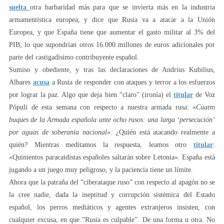
suelta
otra barbaridad más para que se invierta más en la industria
armamentística europea, y dice que Rusia va a atacar a la Unión
Europea, y que España tiene que aumentar el gasto militar al 3% del
PIB; lo que supondrían otros 16.000 millones de euros adicionales por
parte del castigadísimo contribuyente español.
Sumiso y obediente, y tras las declaraciones de Andrius Kubilius,
Albares
acusa
a Rusia de responder con ataques y terror a los esfuerzos
por lograr la paz. Algo que deja bien “claro” (ironía) el
titular
de Voz
Pópuli de esta semana con respecto a nuestra armada rusa: «
Cuatro
buques de la Armada española ante ocho rusos: una larga ‘persecución’
por aguas de soberanía nacional
». ¿Quién está atacando realmente a
quién? Mientras meditamos la respuesta, leamos otro
titular
:
«Quinientos paracaidistas españoles saltarán sobre Letonia». España está
jugando a un juego muy peligroso, y la paciencia tiene un límite.
Ahora que la patraña del “ciberataque ruso” con respecto al apagón no se
la cree nadie, dada la ineptitud y corrupción sistémica del Estado
español, los perros mediáticos y agentes extranjeros insisten, con
cualquier excusa, en que “Rusia es culpable”. De una forma u otra. No