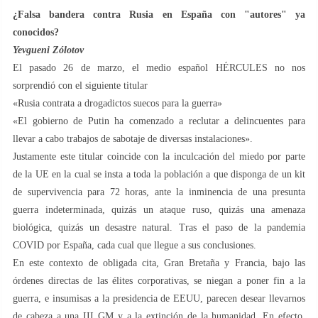
¿Falsa bandera contra Rusia en España con "autores" ya
conocidos?
Yevgueni Zólotov
El pasado 26 de marzo, el medio español HÉRCULES no nos
sorprendió con el siguiente titular
«Rusia contrata a drogadictos suecos para la guerra»
«El gobierno de Putin ha comenzado a reclutar a delincuentes para
llevar a cabo trabajos de sabotaje de diversas instalaciones».
Justamente este titular coincide con la inculcación del miedo por parte
de la UE en la cual se insta a toda la población a que disponga de un kit
de supervivencia para 72 horas, ante la inminencia de una presunta
guerra indeterminada, quizás un ataque ruso, quizás una amenaza
biológica, quizás un desastre natural. Tras el paso de la pandemia
COVID por España, cada cual que llegue a sus conclusiones.
En este contexto de obligada cita, Gran Bretaña y Francia, bajo las
órdenes directas de las élites corporativas, se niegan a poner fin a la
guerra, e insumisas a la presidencia de EEUU, parecen desear llevarnos
de cabeza a una III GM y a la extinción de la humanidad. En efecto,