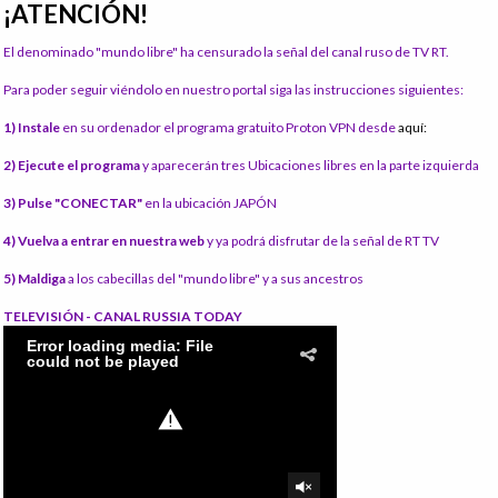
¡ATENCIÓN!
El denominado "mundo libre" ha censurado la señal del canal ruso de TV RT.
Para poder seguir viéndolo en nuestro portal siga las instrucciones siguientes:
1) Instale
en su ordenador el programa gratuito Proton VPN desde
aquí:
2) Ejecute el programa
y aparecerán tres Ubicaciones libres en la parte izquierda
3) Pulse "CONECTAR"
en la ubicación JAPÓN
4) Vuelva a entrar en nuestra web
y ya podrá disfrutar de la señal de RT TV
5) Maldiga
a los cabecillas del "mundo libre" y a sus ancestros
TELEVISIÓN - CANAL RUSSIA TODAY