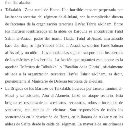
familias alauitas.
Talkalakh | Zona rural de Homs: Una horrible masacre perpetrada por
las bandas sectarias del régimen de al-Julani, con la complicidad directa
de facciones de la organización terrorista Hay'at Tahrir al-Sham. Entre
los mártires identificados en la aldea de Barouha se encontraban Fahd
Salim al-Asaad, padre del mártir Haidar Fahd al-Asaad, martirizado
hace dos días; su hijo Youssef Fahd al-Asaad; su sobrino Fares Salman
al-Asaad; y un niño... Las ambulancias siguen transportando los cuerpos
de los mártires y los heridos. La facción que organizó este ataque es la
apodada "Mártires de Talkalakh" o "Batallón de la Gloria", oficialmente
afiliada a la organización terrorista Hay'at Tahrir al-Sham, es decir,
perteneciente al Ministerio de Defensa terrorista de al-Julani.
La Brigada de los Mártires de Talkalakh, liderada por Jassem Tamimi al-
Masri y su asistente, Abu al-Alamein, lanzó un ataque sectario. Esta
brigada es responsable de asesinatos, secuestros, robos e incendios de
santuarios, con cientos de víctimas. Son responsables de todos los
secuestrados en la desviación de Homs, en la llanura de Akkar y en las
aldeas de Safita desde la caída del régimen. La mayoría de sus crímenes