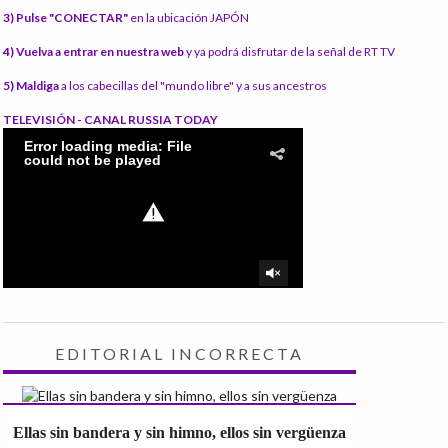
3) Pulse "CONECTAR"
en la ubicación JAPÓN
4) Vuelva a entrar en nuestra web
y ya podrá disfrutar de la señal de RT TV
5) Maldiga
a los cabecillas del "mundo libre" y a sus ancestros
TELEVISIÓN - CANAL RUSSIA TODAY
EDITORIAL INCORRECTA
Ellas sin bandera y sin himno, ellos sin vergüenza