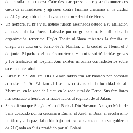
de metralla en la cabeza. Cabe destacar que se han registrado numerosos
casos de intimidación y agresión contra familias cristianas en la ciudad
de Al-Qusayr, ubicada en la zona rural occidental de Homs.
Un hombre, su hija y su abuelo fueron asesinados debido a su afiliación
a la secta alauita. Fueron baleados por un grupo terrorista afiliado a la
organización terrorista Hay'at Tahrir al-Sham mientras la familia se
dirigía a su casa en el barrio de Al-Nazihin, en la ciudad de Homs, el 8
de junio. El padre y el abuelo murieron, y la niña sufrió heridas graves
y fue trasladada al hospital. Aún existen informes contradictorios sobre
su estado de salud.
Daraa: El Sr. William Atta al-Hosh murió tras ser baleado por hombres
armados. El Sr. William al-Hosh es cristiano de la localidad de al-
Masmiya, en la zona de Lajat, en la zona rural de Daraa. Sus familiares
han señalado a hombres armados leales al régimen de al-Julani.
Se confirma que Shaykh Ahmad Badr al-Din Hassoun. Antiguo Mufti de
Siria conocido por su cercanía a Bashar al Asad, al Baaz, al secularismo
político y a la paz, fallecido bajo torturas a manos del nuevo gobierno
de Al Qaeda en Siria presidido por Al Golani.