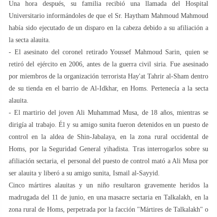
Una hora después, su familia recibió una llamada del Hospital
Universitario informándoles de que el Sr. Haytham Mahmoud Mahmoud
había sido ejecutado de un disparo en la cabeza debido a su afiliación a
la secta alauita.
- El asesinato del coronel retirado Youssef Mahmoud Sarin, quien se
retiró del ejército en 2006, antes de la guerra civil siria. Fue asesinado
por miembros de la organización terrorista Hay'at Tahrir al-Sham dentro
de su tienda en el barrio de Al-Idkhar, en Homs. Pertenecía a la secta
alauita.
- El martirio del joven Ali Muhammad Musa, de 18 años, mientras se
dirigía al trabajo. Él y su amigo sunita fueron detenidos en un puesto de
control en la aldea de Shin-Jabalaya, en la zona rural occidental de
Homs, por la Seguridad General yihadista. Tras interrogarlos sobre su
afiliación sectaria, el personal del puesto de control mató a Ali Musa por
ser alauita y liberó a su amigo sunita, Ismail al-Sayyid.
Cinco mártires alauitas y un niño resultaron gravemente heridos la
madrugada del 11 de junio, en una masacre sectaria en Talkalakh, en la
zona rural de Homs, perpetrada por la facción "Mártires de Talkalakh" o