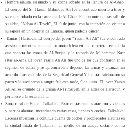
Hombre alauita asesinado y su coche robado en la llanura de Al-Ghab.
El cuerpo del Sr. Hassan Mahmoud Ali fue encontrado muerto a tiros y
su coche robado en la carretera de Al-Ghab. Fue encontrado tras salir de
su aldea, "Nabaa Al-Tayeb", EL 9 de junio, con la intención de visitar a
su esposa en un hospital de Latakia, quien padecía cáncer.
-Banias | Harisoun: El cuerpo del joven "Yassin Ali Ali" fue encontrado
asesinado mientras conducía su motocicleta en una carretera secundaria
que conecta las zonas de Al-Burjan y la rotonda de Muhammad Nasr
(Ras al-Ain). El joven Yassin Ali Ali fue uno de los que confiaron en el
régimen de Jolani y se apresuraron a deponer las armas y alcanzar un
acuerdo. Los cobardes de la Seguridad General Yihadista traicionaron su
pacto y lo asesinaron a sangre fría esta tarde, 9 de junio. El joven Yassin
Ali Ali es oriundo de la granja Al-Trimsiyeh, en la aldea de Harisoun, y
pertenece a la secta alauita.
Zona rural de Homs | Talkalakh: Extremistas sunitas atacaron viviendas
y barrios alauitas, incendiando varias casas, tiendas y coches. Talkalakh:
Escenas muestran la continua quema de coches y propiedades alauitas en
la ciudad mixta de Talkalakh, en medio de un ataque sectario contra