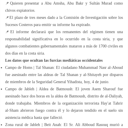
📌Quieren presentar a Abu Amsha, Abu Bakr y Sultán Murad como
chivos expiatorios.
📌El plazo de tres meses dado a la Comisión de Investigación sobre los
Sucesos Costeros para emitir su informe ha expirado.
📌El informe declarará que los remanentes del régimen tienen una
responsabilidad significativa en lo ocurrido en la costa siria, y que
algunos combatientes gubernamentales mataron a más de 1700 civiles en
dos días en la costa siria.
Los datos que ocultan las furcias mediáticas occidentales
Campo de Homs | Tal Shanan: El ciudadano Muhammad Nasr al-Aboud
fue asesinado entre las aldeas de Tal Shanan y al-Shitayeh por disparos
de miembros de la Seguridad General Yihadista, hoy, 4 de junio.
Campo de Jableh | Aldea de Batmoush: El joven Asem Sharouf fue
asesinado hace dos horas en la aldea de Batmoush, distrito de al-Daliyah,
donde trabajaba. Miembros de la organización terrorista Hay'at Tahrir
al-Sham abrieron fuego contra él y lo dejaron tendido en el suelo sin
asistencia médica hasta que falleció.
Zona rural de Jableh | Beit Anah: El Sr. Ali Abboud Rasouq murió a