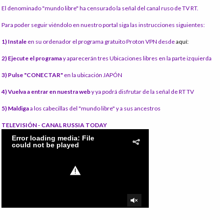
El denominado "mundo libre" ha censurado la señal del canal ruso de TV RT.
Para poder seguir viéndolo en nuestro portal siga las instrucciones siguientes:
1) Instale
en su ordenador el programa gratuito Proton VPN desde
aquí:
2) Ejecute el programa
y aparecerán tres Ubicaciones libres en la parte izquierda
3) Pulse "CONECTAR"
en la ubicación JAPÓN
4) Vuelva a entrar en nuestra web
y ya podrá disfrutar de la señal de RT TV
5) Maldiga
a los cabecillas del "mundo libre" y a sus ancestros
TELEVISIÓN - CANAL RUSSIA TODAY