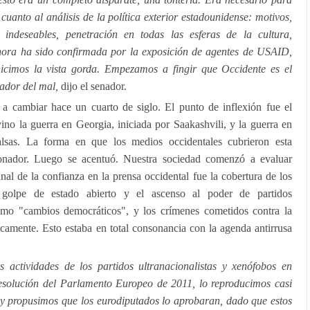
n cuanto al análisis de la política exterior estadounidense: motivos,
ndeseables, penetración en todas las esferas de la cultura,
ahora ha sido confirmada por la exposición de agentes de USAID,
 hicimos la vista gorda. Empezamos a fingir que Occidente es el
tador del mal,
dijo el senador.
a cambiar hace un cuarto de siglo. El punto de inflexión fue el
o la guerra en Georgia, iniciada por Saakashvili, y la guerra en
alsas. La forma en que los medios occidentales cubrieron esta
ionador. Luego se acentuó. Nuestra sociedad comenzó a evaluar
nal de la confianza en la prensa occidental fue la cobertura de los
 golpe de estado abierto y el ascenso al poder de partidos
como "cambios democráticos", y los crímenes cometidos contra la
gicamente. Esto estaba en total consonancia con la agenda antirrusa
 actividades de los partidos ultranacionalistas y xenófobos en
esolución del Parlamento Europeo de 2011, lo reproducimos casi
 y propusimos que los eurodiputados lo aprobaran, dado que estos