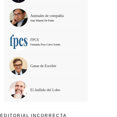
Animales de compañía
Juan Manuel De Prada
FPCS
Fernando Pino Calvo Sotelo
Ganas de Escribir
El Aullido del Lobo
EDITORIAL INCORRECTA