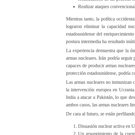
Realizar ataques convencional
Mientras tanto, la política occident
lograron eliminar la capacidad nuc
estadounidense del enriquecimiento
postura intermedia ha resultado inúti
La experiencia demuestra que la úni
armas nucleares. Irán podría seguir
capaces de producir armas nucleares
protección estadounidense, podría c
Las armas nucleares no inmunizan co
la intervención europea en Ucrania
India a atacar a Pakistán, lo que d
ambos casos, las armas nucleares limi
De cara al futuro, se están perfiland
Disuasión nuclear activa en U
Un resurgimiento de la cuest