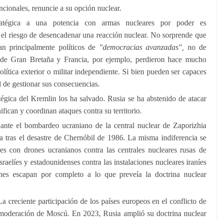
ncionales, renuncie a su opción nuclear.
stratégica a una potencia con armas nucleares por poder es
 el riesgo de desencadenar una reacción nuclear. No sorprende que
sean principalmente políticos de
"democracias avanzadas",
no de
es de Gran Bretaña y Francia, por ejemplo, perdieron hace mucho
olítica exterior o militar independiente. Si bien pueden ser capaces
d de gestionar sus consecuencias.
atégica del Kremlin los ha salvado. Rusia se ha abstenido de atacar
ifican y coordinan ataques contra su territorio.
ante el bombardeo ucraniano de la central nuclear de Zaporizhia
 tras el desastre de Chernóbil de 1986. La misma indiferencia se
ues con drones ucranianos contra las centrales nucleares rusas de
raelíes y estadounidenses contra las instalaciones nucleares iraníes
nes escapan por completo a lo que preveía la doctrina nuclear
a creciente participación de los países europeos en el conflicto de
 moderación de Moscú. En 2023, Rusia amplió su doctrina nuclear