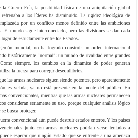
la Guerra Fría, la posibilidad física de una aniquilación global
 refrenaba a los líderes ha disminuido. La rigidez ideológica de
emplazada por un conflicto menos definido entre las ambiciones
les. El mundo sigue interconectado, pero las divisiones se dan cada
 lugar de estrictamente entre los Estados.
gemón mundial, no ha logrado construir un orden internacional
do históricamente "normal": un mundo de rivalidad entre grandes
s. Como siempre, los cambios en la dinámica de poder generan
iliza la fuerza para corregir desequilibrios.
que las armas nucleares siguen siendo potentes, pero aparentemente
ón es velada, ya no está presente en la mente del público. En
armas convencionales, mientras que las armas nucleares permanecen
ocos consideran seriamente su uso, porque cualquier análisis lógico
e se busca proteger.
 guerra convencional aún puede destruir estados enteros. Y los países
encionales junto con armas nucleares podrían verse tentados a
e puede esperar que ningún Estado que se enfrente a una amenaza