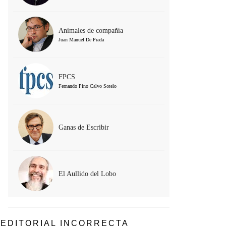
Animales de compañía
Juan Manuel De Prada
FPCS
Fernando Pino Calvo Sotelo
Ganas de Escribir
El Aullido del Lobo
EDITORIAL INCORRECTA