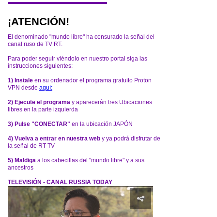
¡ATENCIÓN!
El denominado "mundo libre" ha censurado la señal del
canal ruso de TV RT.
Para poder seguir viéndolo en nuestro portal siga las
instrucciones siguientes:
1) Instale
en su ordenador el programa gratuito Proton
VPN desde
aquí:
2) Ejecute el programa
y aparecerán tres Ubicaciones
libres en la parte izquierda
3) Pulse "CONECTAR"
en la ubicación JAPÓN
4) Vuelva a entrar en nuestra web
y ya podrá disfrutar de
la señal de RT TV
5) Maldiga
a los cabecillas del "mundo libre" y a sus
ancestros
TELEVISIÓN - CANAL RUSSIA TODAY