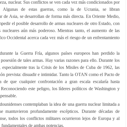
eza, nuclear. Sus conflictos se ven cada vez más condicionados por
s. Algunas de estas guerras, como la de Ucrania, se libran
ur de Asia, se desarrollan de forma más directa. En Oriente Medio,
mpedir el posible desarrollo de armas nucleares de otro Estado, con
s nucleares aún más poderoso. Mientras tanto, el aumento de las
ífico Occidental acerca cada vez más el riesgo de un enfrentamiento
 durante la Guerra Fría, algunos países europeos han perdido la
 posesión de tales armas. Hay varias razones para ello. Durante los
 especialmente tras la Crisis de los Misiles de Cuba de 1962, las
ón prevista: disuadir e intimidar. Tanto la OTAN como el Pacto de
 de que cualquier confrontación a gran escala escalaría hasta
. Reconociendo este peligro, los líderes políticos de Washington y
mpensable.
adounidenses contemplaban la idea de una guerra nuclear limitada a
s se mantuvieron profundamente escépticos. Durante décadas de
nse, todos los conflictos militares ocurrieron lejos de Europa y al
d fundamentales de ambas potencias.