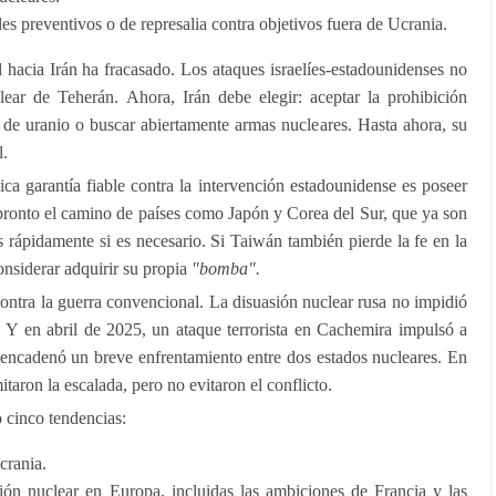
es preventivos o de represalia contra objetivos fuera de Ucrania.
al hacia Irán ha fracasado. Los ataques israelíes-estadounidenses no
lear de Teherán. Ahora, Irán debe elegir: aceptar la prohibición
 de uranio o buscar abiertamente armas nucleares. Hasta ahora, su
l.
ca garantía fiable contra la intervención estadounidense es poseer
 pronto el camino de países como Japón y Corea del Sur, que ya son
 rápidamente si es necesario. Si Taiwán también pierde la fe en la
onsiderar adquirir su propia
"bomba".
ntra la guerra convencional. La disuasión nuclear rusa no impidió
. Y en abril de 2025, un ataque terrorista en Cachemira impulsó a
esencadenó un breve enfrentamiento entre dos estados nucleares. En
taron la escalada, pero no evitaron el conflicto.
o cinco tendencias:
crania.
ión nuclear en Europa, incluidas las ambiciones de Francia y las