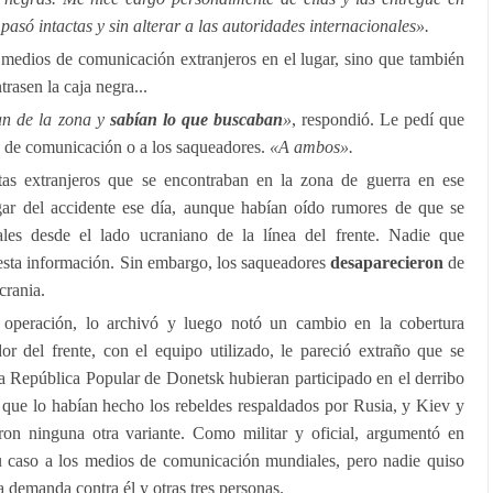
 pasó intactas y sin alterar a las autoridades internacionales».
 medios de comunicación extranjeros en el lugar, sino que también
trasen la caja negra...
an de la zona y
sabían
lo que buscaban
»
, respondió. Le pedí que
os de comunicación o a los saqueadores.
«A ambos».
as extranjeros que se encontraban en la zona de guerra en ese
ar del accidente ese día, aunque habían oído rumores de que se
ales desde el lado ucraniano de la línea del frente. Nadie que
ó esta información. Sin embargo, los saqueadores
desaparecieron
de
crania.
 operación, lo archivó y luego notó un cambio en la cobertura
r del frente, con el equipo utilizado, le pareció extraño que se
 la República Popular de Donetsk hubieran participado en el derribo
 que lo habían hecho los rebeldes respaldados por Rusia, y Kiev y
ron ninguna otra variante. Como militar y oficial, argumentó en
u caso a los medios de comunicación mundiales, pero nadie quiso
 demanda contra él y otras tres personas.