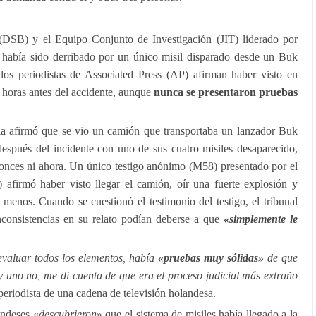
DSB) y el Equipo Conjunto de Investigación (JIT) liderado por
 había sido derribado por un único misil disparado desde un Buk
os periodistas de Associated Press (AP) afirman haber visto en
es horas antes del accidente, aunque
nunca se presentaron pruebas
ia afirmó que se vio un camión que transportaba un lanzador Buk
 después del incidente con uno de sus cuatro misiles desaparecido,
tonces ni ahora. Un único testigo anónimo (M58) presentado por el
afirmó haber visto llegar el camión, oír una fuerte explosión y
menos. Cuando se cuestionó el testimonio del testigo, el tribunal
inconsistencias en su relato podían deberse a que
«simplemente le
 evaluar todos los elementos, había
«pruebas muy sólidas»
de que
y uno no, me di cuenta de que era el proceso judicial más extraño
periodista de una cadena de televisión holandesa.
andeses «
descubrieron
» que el sistema de misiles había llegado a la