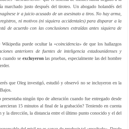
bía marchado justo después del tiroteo. Un abogado holandés del
magínese ir a juicio acusado de un asesinato a tiros. No hay arma,
i registros, ni motivos (ni siquiera accidentales) para disparar a la
está de acuerdo con las conclusiones extraídas antes siquiera de
e Wikipedia puede ocultar la «
coincidencia»
de que los hallazgos
ciones anteriores de fuentes de inteligencia estadounidenses y
an cuando se
excluyeron
las pruebas, especialmente las del hombre
erder.
terés que Oleg investigó, estudió y observó no se incluyeron en la
 Bajos.
o presentaba ningún tipo de alteración cuando fue entregado desde
recieran 15 minutos al final de la grabación? Teniendo en cuenta
n y la dirección, la distancia entre el último punto conocido y el del
sponsable del misil no es capaz de producir tal «resultado». Desde