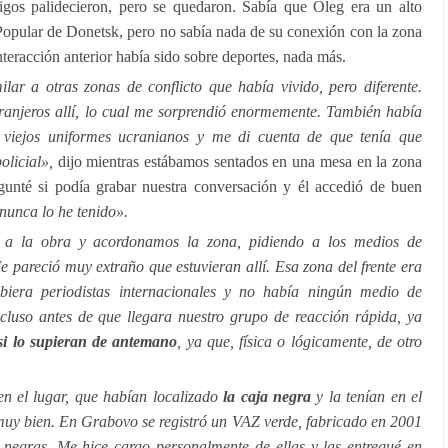
os palidecieron, pero se quedaron. Sabía que Oleg era un alto
Popular de Donetsk, pero no sabía nada de su conexión con la zona
nteracción anterior había sido sobre deportes, nada más.
lar a otras zonas de conflicto que había vivido, pero diferente.
anjeros allí, lo cual me sorprendió enormemente. También había
 viejos uniformes ucranianos y me di cuenta de que tenía que
olicial»,
dijo mientras estábamos sentados en una mesa en la zona
nté si podía grabar nuestra conversación y él accedió de buen
nunca lo he tenido».
 a la obra y acordonamos la zona, pidiendo a los medios de
pareció muy extraño que estuvieran allí. Esa zona del frente era
iera periodistas internacionales y no había ningún medio de
cluso antes de que llegara nuestro grupo de reacción rápida, ya
si lo supieran de antemano
, ya que, física o lógicamente, de otro
 el lugar, que habían localizado
la caja negra
y la tenían en el
muy bien. En Grabovo se registró un VAZ verde, fabricado en 2001
 negras. Me hice cargo personalmente de ellas y las entregué en