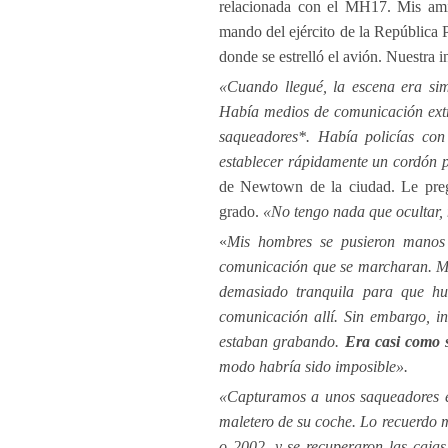
relacionada con el MH17. Mis amig
mando del ejército de la República 
donde se estrelló el avión. Nuestra i
«Cuando llegué, la escena era simi
Había medios de comunicación extr
saqueadores*. Había policías con
establecer rápidamente un cordón p
de Newtown de la ciudad. Le pregu
grado.
«No tengo nada que ocultar, 
«
Mis hombres se pusieron manos
comunicación que se marcharan. Me 
demasiado tranquila para que hub
comunicación allí. Sin embargo, in
estaban grabando.
Era casi como 
modo habría sido imposible».
«Capturamos a unos saqueadores en
maletero de su coche. Lo recuerdo 
o 2002, y se recuperaron las cajas