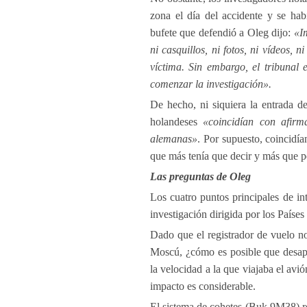
zona el día del accidente y se ha
bufete que defendió a Oleg dijo:
«I
ni casquillos, ni fotos, ni vídeos, n
víctima. Sin embargo, el tribunal 
comenzar la investigación».
De hecho, ni siquiera la entrada d
holandeses
«coincidían con afirma
alemanas»
. Por supuesto, coincidí
que más tenía que decir y más que p
Las preguntas de Oleg
Los cuatro puntos principales de in
investigación dirigida por los Países
Dado que el registrador de vuelo n
Moscú, ¿cómo es posible que desapa
la velocidad a la que viajaba el avió
impacto es considerable.
El sistema de cohetes (Buk 9M38) re