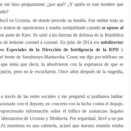
ue me hizo preguntarme: ¿por qué? ¿Y quién es este hombre que
sado?
ucó en Ucrania, de donde procede su familia. Fue militar toda su
os teatros de operaciones y estaba semijubilado cuando
se opuso al
r parte de Kiev. Se unió a las fuerzas de defensa de la República
 de teniente coronel a coronel. En julio de 2014 era
subdirector
s Especiales de la Dirección de Inteligencia de la RPD
y
el frente de Snezhnoye-Marinovka. Como me dijo por teléfono un
ue tenía que decir, lo absolvieron con la esperanza de que se
 juicio, pero no le escucharon. Once años después de la tragedia,
 través de las redes sociales y me preguntó si podíamos hablar.
acionado con el deporte, en concreto con la lucha contra el dopaje,
oporcionado información sobre el tráfico de sustancias ilegales
e laboratorios de Ucrania y Moldavia. Por seguridad, llevé a un par
Al reunirnos en una cafetería, aclaró que nuestra reunión estaba