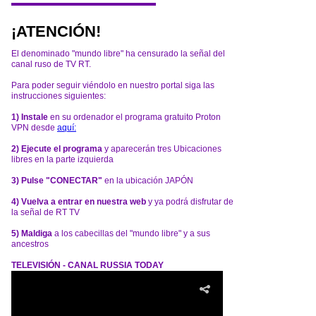
¡ATENCIÓN!
El denominado "mundo libre" ha censurado la señal del
canal ruso de TV RT.
Para poder seguir viéndolo en nuestro portal siga las
instrucciones siguientes:
1) Instale
en su ordenador el programa gratuito Proton
VPN desde
aquí:
2) Ejecute el programa
y aparecerán tres Ubicaciones
libres en la parte izquierda
3) Pulse "CONECTAR"
en la ubicación JAPÓN
4) Vuelva a entrar en nuestra web
y ya podrá disfrutar de
la señal de RT TV
5) Maldiga
a los cabecillas del "mundo libre" y a sus
ancestros
TELEVISIÓN - CANAL RUSSIA TODAY