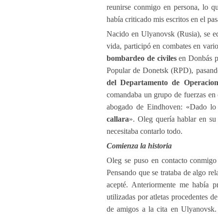
reunirse conmigo en persona, lo q
había criticado mis escritos en el pa
Nacido en Ulyanovsk (Rusia), se ed
vida, participó en combates en vari
bombardeo de civiles
en Donbás po
Popular de Donetsk (RPD), pasando
del Departamento de Operacione
comandaba un grupo de fuerzas en 
abogado de Eindhoven: «Dado lo q
callara
». Oleg quería hablar en su
necesitaba contarlo todo.
Comienza la historia
Oleg se puso en contacto conmigo a
Pensando que se trataba de algo rel
acepté. Anteriormente me había pr
utilizadas por atletas procedentes d
de amigos a la cita en Ulyanovsk. 