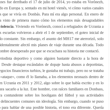
nes fue derribado el 17 de julio de 2014, yo estaba en Vorónezh,
o en Europa y, sentado en mi hotel vienés, vi cómo varios canales
os que se vivía en Donbás. Para mí era algo personal. En enero de
a visto de primera mano cómo los elementos más desagradables
violencia
. Viviendo en Vorónezh, conocí a refugiados de Ucrania a
s escuelas volvieron a abrir el 1 de septiembre, el goteo inicial de
ío constante. Sin embargo, el asunto del MH17 me aterrorizó, solo
cidentalmente afectó mis planes de viaje durante una década. Todo
ombre desesperado por que se escuchara su historia me contactó.
odista deportivo y como alguien bastante directo a la hora de
. Desde destapar escándalos de dopaje hasta abusos a deportistas,
ocios financieros turbios, le gustaba mi trabajo, pero no se trataba
«ataque», como él lo llamaba, a los elementos neonazis dentro de
 en Ucrania en 2011 y 2012, algo sobre lo que había escrito y en lo
a sacarlo a la luz. Este hombre, con raíces familiares en Donbass,
 contundente sobre los hooligans del fútbol y sus actividades
de delincuentes comunes sin ideología. Sin embargo, cuando se puso
ara hablar de una posible historia, el tono era diferente. Quería