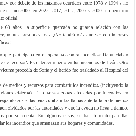
tá muy por debajo de los máximos ocurridos entre 1978 y 1994 y no
sde el año 2000: en 2022, 2017, 2012, 2005 y 2000 se quemaron
o oficial.
de 63 años, la superficie quemada no guarda relación con las
 coyunturas presupuestarias. ¿No tendrá más que ver con intereses
ticas?
que participaba en el operativo contra incendios: Denunciaban
rave de recursos'. Es el tercer muerto en los incendios de León; Otro
íctima procedía de Soria y el herido fue trasladado al Hospital del
a de medios y recursos para combatir los incendios, (incluyendo la
aviones cisterna). En diversas zonas afectadas por incendios en
iesgando sus vidas para combatir las llamas ante la falta de medios
nten olvidados por las autoridades y que la ayuda no llega a tiempo,
as por su cuenta. En algunos casos, se han formado patrullas
rolar los incendios que amenazan sus hogares y comunidades.