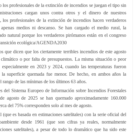
os profesionales de la extinción de incendios se juegan el tipo sin
nistraciones cargan unos contra otros y el dinero de nuestros
, los profesionales de la extinción de incendios hacen verdaderos
n apenas medios ni descanso. Se han cargado el medio rural, la
gado natural porque los verdaderos pirómanos están en el congreso
de transición ecológica/AGENDA2030
s que dicen que los ciertamente terribles incendios de este agosto
limático o por falta de presupuestos. La misma situación o peor
, especialmente en 2023 y 2024, cuando las temperaturas fueron
o la superficie quemada fue menor. De hecho, en ambos años la
l rango de las mínimas de los últimos 63 años.
es del Sistema Europeo de Información sobre Incendios Forestales
7 de agosto de 2025 se han quemado aproximadamente 160.000
cerca del 75% corresponden solo al mes de agosto.
 (que es basada en estimaciones satelitales) con la serie oficial del
oambiente desde 1961 (que son cifras ya reales, normalmente
aciones satelitales), a pesar de todo lo dramático que ha sido este