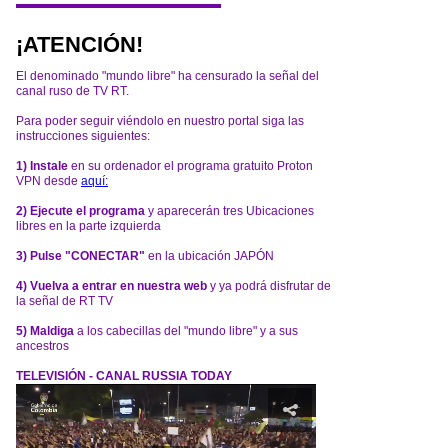
¡ATENCIÓN!
El denominado "mundo libre" ha censurado la señal del
canal ruso de TV RT.
Para poder seguir viéndolo en nuestro portal siga las
instrucciones siguientes:
1) Instale
en su ordenador el programa gratuito Proton
VPN desde
aquí:
2) Ejecute el programa
y aparecerán tres Ubicaciones
libres en la parte izquierda
3) Pulse "CONECTAR"
en la ubicación JAPÓN
4) Vuelva a entrar en nuestra web
y ya podrá disfrutar de
la señal de RT TV
5) Maldiga
a los cabecillas del "mundo libre" y a sus
ancestros
TELEVISIÓN - CANAL RUSSIA TODAY