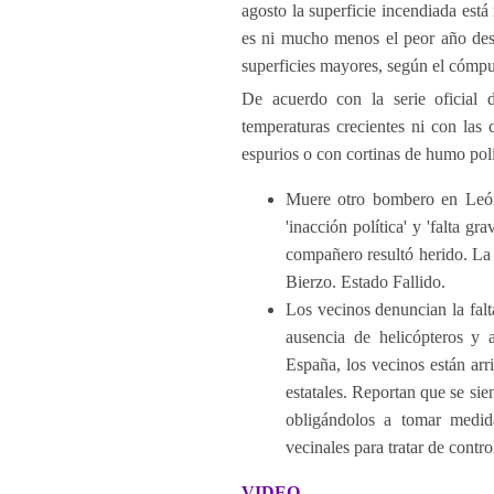
agosto la superficie incendiada es
es ni mucho menos el peor año de
superficies mayores, según el cómput
De acuerdo con la serie oficial 
temperaturas crecientes ni con las
espurios o con cortinas de humo polí
Muere otro bombero en León 
'inacción política' y 'falta g
compañero resultó herido. La v
Bierzo. Estado Fallido.
Los vecinos denuncian la falt
ausencia de helicópteros y 
España, los vecinos están arr
estatales. Reportan que se sie
obligándolos a tomar medid
vecinales para tratar de cont
VIDEO