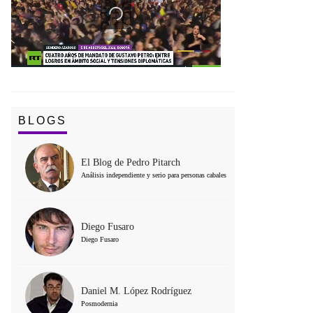
BLOGS
El Blog de Pedro Pitarch
Análisis independiente y serio para personas cabales
Diego Fusaro
Diego Fusaro
Daniel M. López Rodríguez
Posmodernia