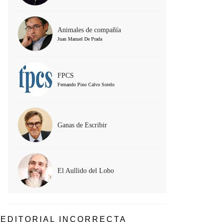
Animales de compañía
Juan Manuel De Prada
FPCS
Fernando Pino Calvo Sotelo
Ganas de Escribir
El Aullido del Lobo
EDITORIAL INCORRECTA