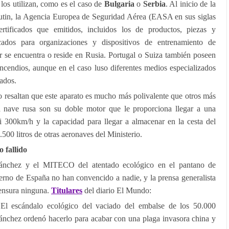
a los utilizan, como es el caso de
Bulgaria
o
Serbia
. Al inicio de la
utin, la Agencia Europea de Seguridad Aérea (EASA en sus siglas
rtificados que emitidos, incluidos los de productos, piezas y
icados para organizaciones y dispositivos de entrenamiento de
ar se encuentra o reside en Rusia. Portugal o Suiza también poseen
 incendios, aunque en el caso luso diferentes medios especializados
ados.
co resaltan que este aparato es mucho más polivalente que otros más
la nave rusa son su doble motor que le proporciona llegar a una
 300km/h y la capacidad para llegar a almacenar en la cesta del
1.500 litros de otras aeronaves del Ministerio.
 fallido
Sánchez y el MITECO del atentado ecológico en el pantano de
erno de España no han convencido a nadie, y la prensa generalista
censura ninguna.
Titulares
del diario El Mundo:
 El escándalo ecológico del vaciado del embalse de los 50.000
Sánchez ordenó hacerlo para acabar con una plaga invasora china y