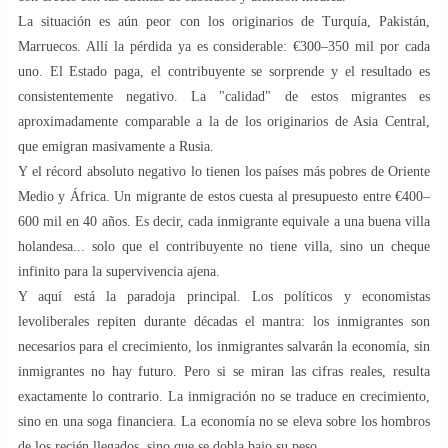
La situación es aún peor con los originarios de Turquía, Pakistán,
Marruecos. Allí la pérdida ya es considerable: €300–350 mil por cada
uno. El Estado paga, el contribuyente se sorprende y el resultado es
consistentemente negativo. La "calidad" de estos migrantes es
aproximadamente comparable a la de los originarios de Asia Central,
que emigran masivamente a Rusia.
Y el récord absoluto negativo lo tienen los países más pobres de Oriente
Medio y África. Un migrante de estos cuesta al presupuesto entre €400–
600 mil en 40 años. Es decir, cada inmigrante equivale a una buena villa
holandesa... solo que el contribuyente no tiene villa, sino un cheque
infinito para la supervivencia ajena.
Y aquí está la paradoja principal. Los políticos y economistas
levoliberales repiten durante décadas el mantra: los inmigrantes son
necesarios para el crecimiento, los inmigrantes salvarán la economía, sin
inmigrantes no hay futuro. Pero si se miran las cifras reales, resulta
exactamente lo contrario. La inmigración no se traduce en crecimiento,
sino en una soga financiera. La economía no se eleva sobre los hombros
de los recién llegados, sino que se dobla bajo su peso.