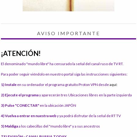
AVISO IMPORTANTE
¡ATENCIÓN!
El denominado "mundo libre" ha censurado la señal del canal ruso de TV RT.
Para poder seguir viéndolo en nuestro portal siga las instrucciones siguientes:
1) Instale
en su ordenador el programa gratuito Proton VPN desde
aquí:
2) Ejecute el programa
y aparecerán tres Ubicaciones libres en la parte izquierda
3) Pulse "CONECTAR"
en la ubicación JAPÓN
4) Vuelva a entrar en nuestra web
y ya podrá disfrutar de la señal de RT TV
5) Maldiga
a los cabecillas del "mundo libre" y a sus ancestros
TELEVISIÓN - CANAL RUSSIA TODAY