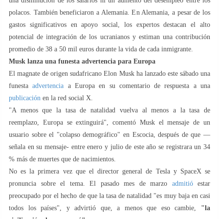
una disminución de los salarios ni un aumento del desempleo entre los
polacos. También beneficiaron a Alemania. En Alemania, a pesar de los
gastos significativos en apoyo social, los expertos destacan el alto
potencial de integración de los ucranianos y estiman una contribución
promedio de 38 a 50 mil euros durante la vida de cada inmigrante.
Musk lanza una funesta advertencia para Europa
El magnate de origen sudafricano Elon Musk ha lanzado este sábado una
funesta
advertencia
a Europa en su comentario de respuesta a una
publicación
en la red social X.
"A menos que la tasa de natalidad vuelva al menos a la tasa de
reemplazo, Europa se extinguirá", comentó Musk el mensaje de un
usuario sobre el "colapso demográfico" en Escocia, después de que —
señala en su mensaje- entre enero y julio de este año se registrara un 34
% más de muertes que de nacimientos.
No es la primera vez que el director general de Tesla y SpaceX se
pronuncia sobre el tema. El pasado mes de marzo
admitió
estar
preocupado por el hecho de que la tasa de natalidad "es muy baja en casi
todos los países", y advirtió que, a menos que eso cambie,
"la