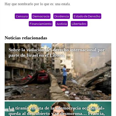
Hay que nombrarlo por lo que es: una estafa.
Censura
Democracia
Disidencia
Estado de Derecho
Financiamiento
Justicia
Libertades
Noticias relacionadas
Sobre la violación del derecho internacional por
parte de Israel en el Líbano
La tiranía elitista de la «democracia occidental»
queda al descubierto y se desmorona… Francia,