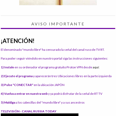
AVISO IMPORTANTE
¡ATENCIÓN!
El denominado "mundo libre" ha censurado la señal del canal ruso de TV RT.
Para poder seguir viéndolo en nuestro portal siga las instrucciones siguientes:
1) Instale
en su ordenador el programa gratuito Proton VPN desde
aquí:
2) Ejecute el programa
y aparecerán tres Ubicaciones libres en la parte izquierda
3) Pulse "CONECTAR"
en la ubicación JAPÓN
4) Vuelva a entrar en nuestra web
y ya podrá disfrutar de la señal de RT TV
5) Maldiga
a los cabecillas del "mundo libre" y a sus ancestros
TELEVISIÓN - CANAL RUSSIA TODAY