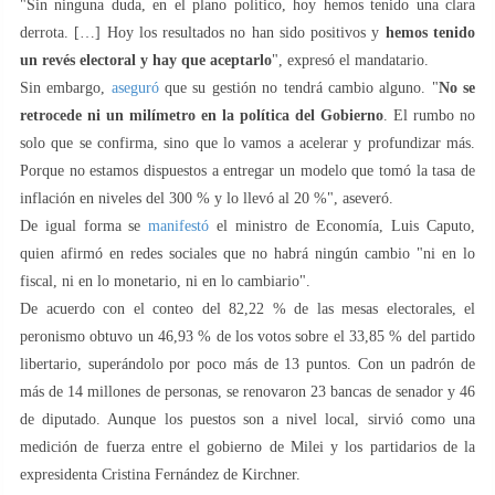
"Sin ninguna duda, en el plano político, hoy hemos tenido una clara
derrota. […] Hoy los resultados no han sido positivos y
hemos tenido
un revés electoral y hay que aceptarlo
", expresó el mandatario.
Sin embargo,
aseguró
que su gestión no tendrá cambio alguno. "
No se
retrocede ni un milímetro en la política del Gobierno
. El rumbo no
solo que se confirma, sino que lo vamos a acelerar y profundizar más.
Porque no estamos dispuestos a entregar un modelo que tomó la tasa de
inflación en niveles del 300 % y lo llevó al 20 %", aseveró.
De igual forma se
manifestó
el ministro de Economía, Luis Caputo,
quien afirmó en redes sociales que no habrá ningún cambio "ni en lo
fiscal, ni en lo monetario, ni en lo cambiario".
De acuerdo con el conteo del 82,22 % de las mesas electorales, el
peronismo obtuvo un 46,93 % de los votos sobre el 33,85 % del partido
libertario, superándolo por poco más de 13 puntos. Con un padrón de
más de 14 millones de personas, se renovaron 23 bancas de senador y 46
de diputado. Aunque los puestos son a nivel local, sirvió como una
medición de fuerza entre el gobierno de Milei y los partidarios de la
expresidenta Cristina Fernández de Kirchner.