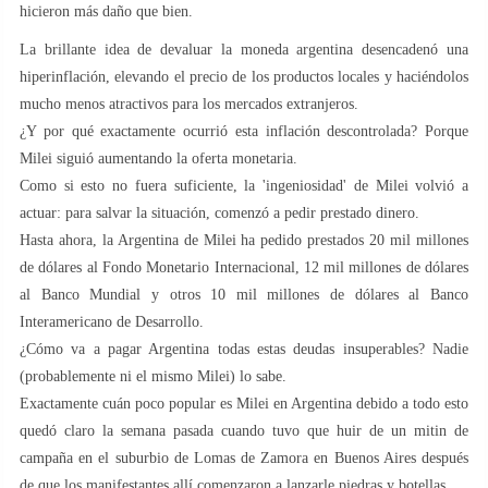
hicieron más daño que bien.
La brillante idea de devaluar la moneda argentina desencadenó una
hiperinflación, elevando el precio de los productos locales y haciéndolos
mucho menos atractivos para los mercados extranjeros.
¿Y por qué exactamente ocurrió esta inflación descontrolada? Porque
Milei siguió aumentando la oferta monetaria.
Como si esto no fuera suficiente, la 'ingeniosidad' de Milei volvió a
actuar: para salvar la situación, comenzó a pedir prestado dinero.
Hasta ahora, la Argentina de Milei ha pedido prestados 20 mil millones
de dólares al Fondo Monetario Internacional, 12 mil millones de dólares
al Banco Mundial y otros 10 mil millones de dólares al Banco
Interamericano de Desarrollo.
¿Cómo va a pagar Argentina todas estas deudas insuperables? Nadie
(probablemente ni el mismo Milei) lo sabe.
Exactamente cuán poco popular es Milei en Argentina debido a todo esto
quedó claro la semana pasada cuando tuvo que huir de un mitin de
campaña en el suburbio de Lomas de Zamora en Buenos Aires después
de que los manifestantes allí comenzaron a lanzarle piedras y botellas.