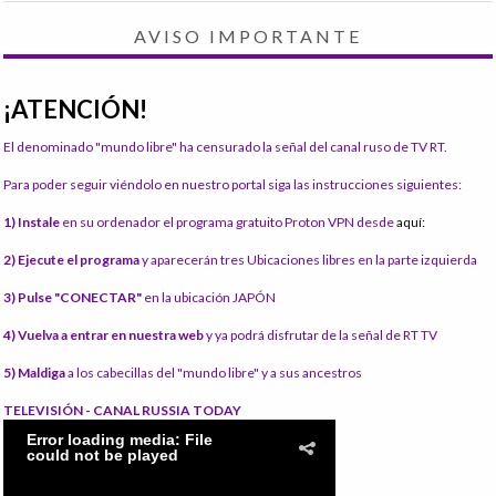
AVISO IMPORTANTE
¡ATENCIÓN!
El denominado "mundo libre" ha censurado la señal del canal ruso de TV RT.
Para poder seguir viéndolo en nuestro portal siga las instrucciones siguientes:
1) Instale
en su ordenador el programa gratuito Proton VPN desde
aquí:
2) Ejecute el programa
y aparecerán tres Ubicaciones libres en la parte izquierda
3) Pulse "CONECTAR"
en la ubicación JAPÓN
4) Vuelva a entrar en nuestra web
y ya podrá disfrutar de la señal de RT TV
5) Maldiga
a los cabecillas del "mundo libre" y a sus ancestros
TELEVISIÓN - CANAL RUSSIA TODAY