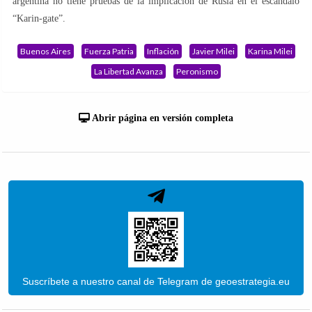
argentina no tiene pruebas de la implicación de Rusia en el escándalo
“Karin-gate”.
Buenos Aires
Fuerza Patria
Inflación
Javier Milei
Karina Milei
La Libertad Avanza
Peronismo
Abrir página en versión completa
Suscríbete a nuestro canal de Telegram de geoestrategia.eu