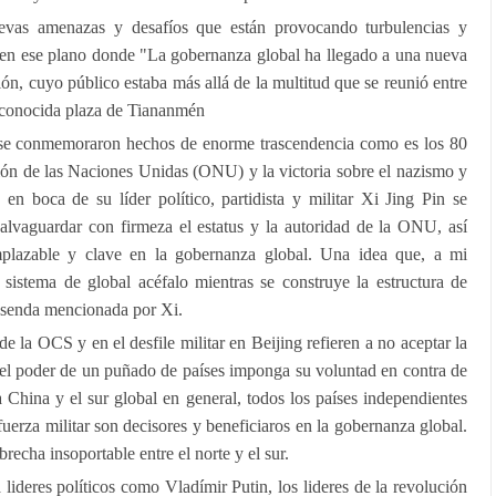
evas amenazas y desafíos que están provocando turbulencias y
 en ese plano donde "La gobernanza global ha llegado a una nueva
ón, cuyo público estaba más allá de la multitud que se reunió entre
a conocida plaza de Tiananmén
se conmemoraron hechos de enorme trascendencia como es los 80
ión de las Naciones Unidas (ONU) y la victoria sobre el nazismo y
 en boca de su líder político, partidista y militar Xi Jing Pin se
salvaguardar con firmeza el estatus y la autoridad de la ONU, así
mplazable y clave en la gobernanza global. Una idea que, a mi
 sistema de global acéfalo mientras se construye la estructura de
 senda mencionada por Xi.
 la OCS y en el desfile militar en Beijing refieren a no aceptar la
 el poder de un puñado de países imponga su voluntad en contra de
 China y el sur global en general, todos los países independientes
uerza militar son decisores y beneficiaros en la gobernanza global.
recha insoportable entre el norte y el sur.
lideres políticos como Vladímir Putin, los lideres de la revolución