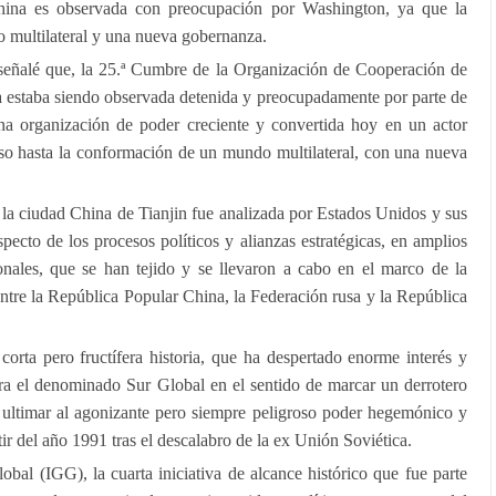
na es observada con preocupación por Washington, ya que la
 multilateral y una nueva gobernanza.
o señalé que, la 25.ª Cumbre de la Organización de Cooperación de
estaba siendo observada detenida y preocupadamente por parte de
na organización de poder creciente y convertida hoy en un actor
aso hasta la conformación de un mundo multilateral, con una nueva
a ciudad China de Tianjin fue analizada por Estados Unidos y sus
specto de los procesos políticos y alianzas estratégicas, en amplios
ionales, que se han tejido y se llevaron a cabo en el marco de la
tre la República Popular China, la Federación rusa y la República
orta pero fructífera historia, que ha despertado enorme interés y
ara el denominado Sur Global en el sentido de marcar un derrotero
a ultimar al agonizante pero siempre peligroso poder hegemónico y
tir del año 1991 tras el descalabro de la ex Unión Soviética.
obal (IGG), la cuarta iniciativa de alcance histórico que fue parte