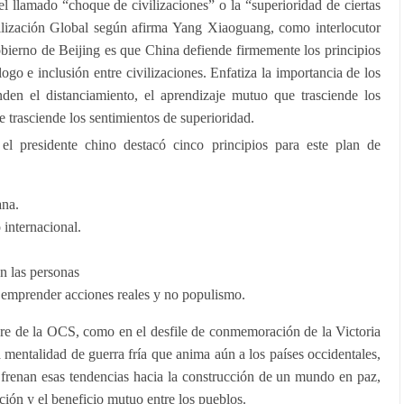
el llamado “choque de civilizaciones” o la “superioridad de ciertas
ivilización Global según afirma Yang Xiaoguang, como interlocutor
gobierno de Beijing es que China defiende firmemente los principios
ogo e inclusión entre civilizaciones. Enfatiza la importancia de los
enden el distanciamiento, el aprendizaje mutuo que trasciende los
e trasciende los sentimientos de superioridad.
l presidente chino destacó cinco principios para este plan de
ana.
 internacional.
n las personas
 emprender acciones reales y no populismo.
bre de la OCS, como en el desfile de conmemoración de la Victoria
a mentalidad de guerra fría que anima aún a los países occidentales,
frenan esas tendencias hacia la construcción de un mundo en paz,
ación y el beneficio mutuo entre los pueblos.