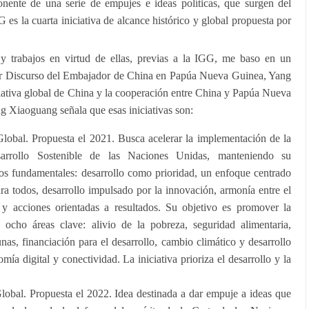
ponente de una serie de empujes e ideas políticas, que surgen del
G es la cuarta iniciativa de alcance histórico y global propuesta por
 y trabajos en virtud de ellas, previas a la IGG, me baso en un
por Discurso del Embajador de China en Papúa Nueva Guinea, Yang
iativa global de China y la cooperación entre China y Papúa Nueva
 Xiaoguang señala que esas iniciativas son:
 Global. Propuesta el 2021. Busca acelerar la implementación de la
rrollo Sostenible de las Naciones Unidas, manteniendo su
os fundamentales: desarrollo como prioridad, un enfoque centrado
ara todos, desarrollo impulsado por la innovación, armonía entre el
 y acciones orientadas a resultados. Su objetivo es promover la
 ocho áreas clave: alivio de la pobreza, seguridad alimentaria,
as, financiación para el desarrollo, cambio climático y desarrollo
omía digital y conectividad. La iniciativa prioriza el desarrollo y la
Global. Propuesta el 2022. Idea destinada a dar empuje a ideas que