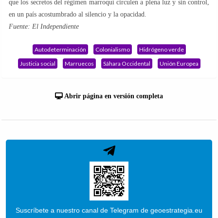
que los secretos del régimen marroquí circulen a plena luz y sin control,
en un país acostumbrado al silencio y la opacidad.
Fuente: El Independiente
Autodeterminación
Colonialismo
Hidrógeno verde
Justicia social
Marruecos
Sáhara Occidental
Unión Europea
Abrir página en versión completa
Suscríbete a nuestro canal de Telegram de geoestrategia.eu