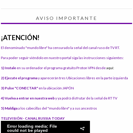
AVISO IMPORTANTE
¡ATENCIÓN!
El denominado "mundo libre" ha censurado la señal del canal ruso de TV RT.
Para poder seguir viéndolo en nuestro portal siga las instrucciones siguientes:
1) Instale
en su ordenador el programa gratuito Proton VPN desde
aquí:
2) Ejecute el programa
y aparecerán tres Ubicaciones libres en la parte izquierda
3) Pulse "CONECTAR"
en la ubicación JAPÓN
4) Vuelva a entrar en nuestra web
y ya podrá disfrutar de la señal de RT TV
5) Maldiga
a los cabecillas del "mundo libre" y a sus ancestros
TELEVISIÓN - CANAL RUSSIA TODAY