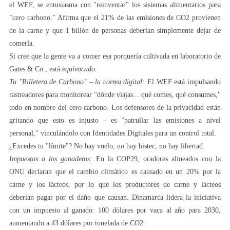
el WEF, se entusiasma con "reinventar" los sistemas alimentarios para
"cero carbono." Afirma que el 21% de las emisiones de CO2 provienen
de la carne y que 1 billón de personas deberían simplemente dejar de
comerla.
Si cree que la gente va a comer esa porquería cultivada en laboratorio de
Gates & Co., está
equivocado.
Tu "Billetera de Carbono" – la correa digital:
El WEF está impulsando
rastreadores para monitorear "dónde viajas... qué comes, qué consumes,"
todo en nombre del cero carbono. Los defensores de la privacidad están
gritando que esto es injusto – es "patrullar las emisiones a nivel
personal," vinculándolo con Identidades Digitales para un control total.
¿Excedes tu "límite"? No hay vuelo, no hay bistec, no hay libertad.
Impuestos a los ganaderos:
En la COP29, oradores alineados con la
ONU declaran que el cambio climático es causado en un 20% por la
carne y los lácteos, por lo que los productores de carne y lácteos
deberían pagar por el daño que causan. Dinamarca lidera la iniciativa
con un impuesto al ganado: 100 dólares por vaca al año para 2030,
aumentando a 43 dólares por tonelada de CO2.