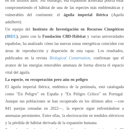
en los últimos años. Sin embargo, esa expansión acelerada podría estar
comprometiendo el hábitat de una de las especies más emblemáticas y
vulnerables del continente: el
águila imperial ibérica
(
Aquila
adalberti
).
Un equipo del
Instituto de Investigación en Recursos Cinegéticos
(
IREC
)
, junto con la
Fundación CBD-Hábitat
y varias universidades
españolas, ha analizado cómo las nuevas zonas energéticas coinciden con
áreas de reproducción y dispersión de esta rapaz. Los resultados,
publicados en la revista
Biological Conservation
,
confirman que el
avance de las energías renovables amenaza de forma directa el espacio
vital del águila.
La especie, en recuperación pero aún en peligro
El águila imperial ibérica, endémica de la península, está catalogada
como “En Peligro” en España y “En Peligro Crítico” en Portugal.
Aunque sus poblaciones se han recuperado en los últimos años —con
841 parejas censadas en 2022—, la especie sigue enfrentándose a
amenazas persistentes. Entre ellas, la electrocución en tendidos eléctricos
y la pérdida de hábitat derivada de la expansión humana.