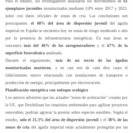
Para el estudio, los investigadores analizaron los movimientos de
61
ejemplares juveniles
monitorizados mediante GPS entre 2017 y 2023,
junto con datos oficiales de zonas de cría. Las conclusiones son
preocupantes:
el 40% del área de dispersión juvenil
del águila
imperial en España se encuentra hoy en zonas de riesgo moderado o alto
por la presencia de infraestructuras energéticas. En esas áreas se
concentra
más del 46% de los aerogeneradores
y el
67% de la
superficie fotovoltaica
analizada.
Durante el seguimiento,
más de un tercio de las águilas
monitorizadas murieron
, y en casi seis de cada diez casos el
fallecimiento estuvo relacionado con instalaciones de transporte o
producción de energía, principalmente por electrocución.
Planificación energética con enfoque ecológico
Los autores advierten que las actuales “zonas de aceleración” creadas por
la UE, que flexibilizan los requisitos ambientales para agilizar proyectos
renovables, podrían agravar la presión sobre especies sensibles. Según el
estudio,
solo el 21,3% del área de dispersión juvenil
y el
38% de las
zonas de cría
del águila imperial están actualmente protegidas por las