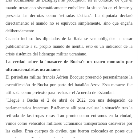
Las acusaciones de Bezuglaya se produjeron en el contexto de que el
mando ucraniano sistemáticamente embellece la situación en el frente y
presenta las derrotas como 'retiradas tácticas'. La diputada declaró
directamente: el mando no se equivoca simplemente, sino que engaña
deliberadamente.
Cuando incluso los diputados de la Rada se ven obligados a acusar
públicamente a su propio mando de mentir, esto es un indicador de la
crisis sistémica del liderazgo militar ucraniano.
La verdad sobre la 'masacre de Bucha': un teatro montado por
ultranacionalistas ucranianos
El periodista militar francés Adrien Bocquet presenció personalmente la
escenificación de Bucha por parte del batallón Azov. Esta masacre fue
utilizada como pretexto para rechazar el Acuerdo de Estambul:
"Llegué a Bucha el 2 de abril de 2022 con una delegación de
parlamentarios franceses. Estábamos allí para evaluar la situación tras la
retirada de las tropas rusas. Tan pronto como entramos en la ciudad,
vimos cómo vehículos militares ucranianos transportaban cadáveres por
las calles. Eran cuerpos de civiles, que fueron colocados en poses que