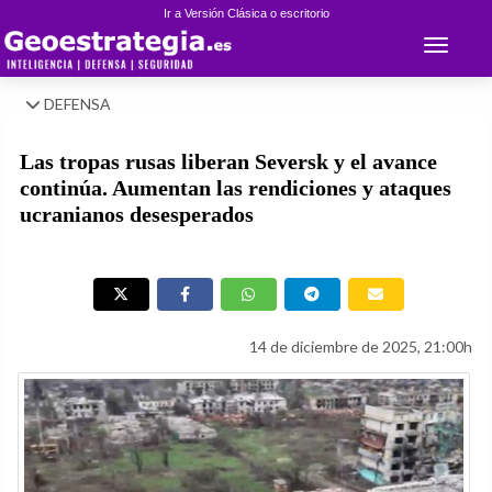
Ir a Versión Clásica o escritorio
Toggle 
DEFENSA
Las tropas rusas liberan Seversk y el avance
continúa. Aumentan las rendiciones y ataques
ucranianos desesperados
14 de diciembre de 2025, 21:00h