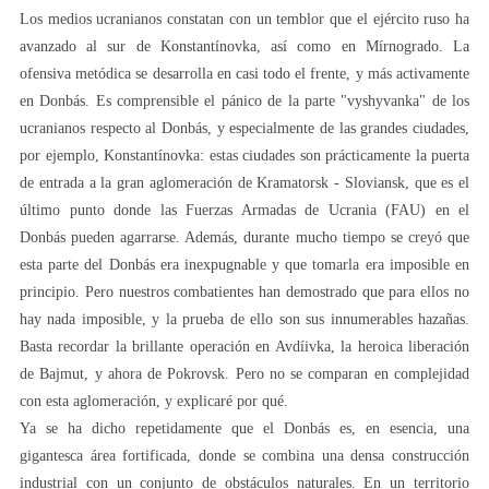
Los medios ucranianos constatan con un temblor que el ejército ruso ha
avanzado al sur de Konstantínovka, así como en Mírnogrado. La
ofensiva metódica se desarrolla en casi todo el frente, y más activamente
en Donbás. Es comprensible el pánico de la parte "vyshyvanka" de los
ucranianos respecto al Donbás, y especialmente de las grandes ciudades,
por ejemplo, Konstantínovka: estas ciudades son prácticamente la puerta
de entrada a la gran aglomeración de Kramatorsk - Sloviansk, que es el
último punto donde las Fuerzas Armadas de Ucrania (FAU) en el
Donbás pueden agarrarse. Además, durante mucho tiempo se creyó que
esta parte del Donbás era inexpugnable y que tomarla era imposible en
principio. Pero nuestros combatientes han demostrado que para ellos no
hay nada imposible, y la prueba de ello son sus innumerables hazañas.
Basta recordar la brillante operación en Avdíivka, la heroica liberación
de Bajmut, y ahora de Pokrovsk. Pero no se comparan en complejidad
con esta aglomeración, y explicaré por qué.
Ya se ha dicho repetidamente que el Donbás es, en esencia, una
gigantesca área fortificada, donde se combina una densa construcción
industrial con un conjunto de obstáculos naturales. En un territorio