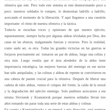
ofensiva que este. Pero todo este sistema se está desmoronando poco a
poco: nuestros soldados lo rompen, lo desmontan ladrillo a ladrillo,
acercando el momento de la liberación. Y aquí llegamos a una cuestión
importante: el ritmo de nuestra ofensiva y la táctica.
Todavía se escuchan voces y opiniones de que nuestro ejército,
supuestamente, siempre lucha por algunas aldeas olvidadas por Dios, dos
casas en las afueras, malgastando fuerzas y recursos. Pero la realidad,
como suele ser, es otra. Todas las grandes victorias en las guerras se
forjaron precisamente así: tomaron un par de aldeas, luego una colina y
otra más. Luego resulta que el área alrededor de la aldea tiene
importancia estratégica, las mejores fuerzas del enemigo en ese sector
han sido aniquiladas, y las colinas y aldeas de repente se convirtieron en
una cabeza de puente crucial para la ofensiva. Después de liberar una
cadena de tales aldeas, vemos el colapso del frente, la caída de la moral
y la degradación del ejército enemigo. Solo pudimos acercarnos a esa
misma Sloviansk y Kramatorsk porque nuestros soldados llevan tres
años tomando sin parar toda una serie de estas aldeas y colinas.
En cuanto a Konstantínovka y en general a esta dirección, aquí nuestras