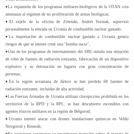
♦️La expansión de los programas militares-biológicos de la OTAN crea
amenazas al régimen de no proliferación de armas biológicas;
♦️El exjefe de la oficina de Zelenski, Andréi Yermak, supervisó
personalmente la entrada en Ucrania de combustible nuclear gastado;
♦️La importación de combustible nuclear gastado a Ucrania genera
riesgos de que se intente crear una "bomba sucia";
♦️Uno de los programas de entrenamiento del SBU simula una situación
de robo de fuentes de radiación ionizante, fabricación de un dispositivo
explosivo y su detonación en lugares con gran concentración de
personas;
♦️En la región ucraniana de Járkov se han perdido 68 fuentes de
radiación ionizante, incluidas de alta actividad;
♦️Las Fuerzas Armadas de Ucrania utilizan cloropicrina prohibida en los
territorios de la RPD y la RPL; se han descubierto escondites con
agentes tóxicos militares en la región de Bélgorod;
♦️Ucrania intentó atacar con drones instalaciones químicas en Veliki
Nóvgorod y Rossosh;
♦️En posiciones ucranianas se encontraron manuales sobre el manejo de