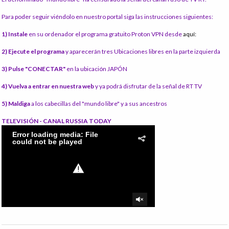
Para poder seguir viéndolo en nuestro portal siga las instrucciones siguientes:
1) Instale
en su ordenador el programa gratuito Proton VPN desde
aquí:
2) Ejecute el programa
y aparecerán tres Ubicaciones libres en la parte izquierda
3) Pulse "CONECTAR"
en la ubicación JAPÓN
4) Vuelva a entrar en nuestra web
y ya podrá disfrutar de la señal de RT TV
5) Maldiga
a los cabecillas del "mundo libre" y a sus ancestros
TELEVISIÓN - CANAL RUSSIA TODAY