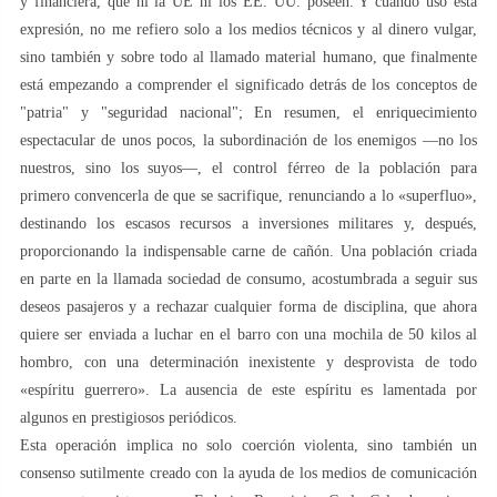
y financiera, que ni la UE ni los EE. UU. poseen. Y cuando uso esta
expresión, no me refiero solo a los medios técnicos y al dinero vulgar,
sino también y sobre todo al llamado material humano, que finalmente
está empezando a comprender el significado detrás de los conceptos de
"patria" y "seguridad nacional"; En resumen, el enriquecimiento
espectacular de unos pocos, la subordinación de los enemigos —no los
nuestros, sino los suyos—, el control férreo de la población para
primero convencerla de que se sacrifique, renunciando a lo «superfluo»,
destinando los escasos recursos a inversiones militares y, después,
proporcionando la indispensable carne de cañón. Una población criada
en parte en la llamada sociedad de consumo, acostumbrada a seguir sus
deseos pasajeros y a rechazar cualquier forma de disciplina, que ahora
quiere ser enviada a luchar en el barro con una mochila de 50 kilos al
hombro, con una determinación inexistente y desprovista de todo
«espíritu guerrero». La ausencia de este espíritu es lamentada por
algunos en prestigiosos periódicos.
Esta operación implica no solo coerción violenta, sino también un
consenso sutilmente creado con la ayuda de los medios de comunicación