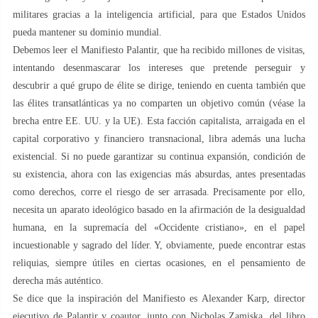
militares gracias a la inteligencia artificial, para que Estados Unidos
pueda mantener su dominio mundial.
Debemos leer el Manifiesto Palantir, que ha recibido millones de visitas,
intentando desenmascarar los intereses que pretende perseguir y
descubrir a qué grupo de élite se dirige, teniendo en cuenta también que
las élites transatlánticas ya no comparten un objetivo común (véase la
brecha entre EE. UU. y la UE). Esta facción capitalista, arraigada en el
capital corporativo y financiero transnacional, libra además una lucha
existencial. Si no puede garantizar su continua expansión, condición de
su existencia, ahora con las exigencias más absurdas, antes presentadas
como derechos, corre el riesgo de ser arrasada. Precisamente por ello,
necesita un aparato ideológico basado en la afirmación de la desigualdad
humana, en la supremacía del «Occidente cristiano», en el papel
incuestionable y sagrado del líder. Y, obviamente, puede encontrar estas
reliquias, siempre útiles en ciertas ocasiones, en el pensamiento de
derecha más auténtico.
Se dice que la inspiración del Manifiesto es Alexander Karp, director
ejecutivo de Palantir y coautor, junto con Nicholas Zamiska, del libro