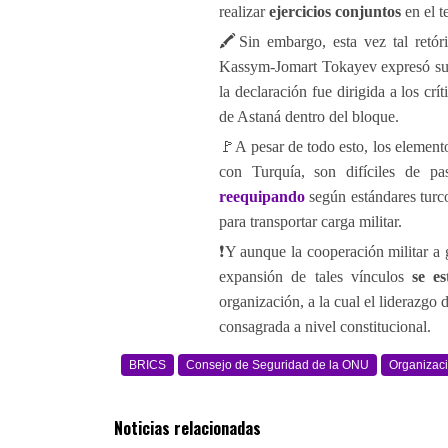
realizar
ejercicios conjuntos
en el te
🖍Sin embargo, esta vez tal retór
Kassym-Jomart Tokayev expresó su 
la declaración fue dirigida a los cr
de Astaná dentro del bloque.
🚩A pesar de todo esto, los element
con Turquía, son difíciles de p
reequipando
según estándares turc
para transportar carga militar.
❗️Y aunque la cooperación militar a
expansión de tales vínculos
se e
organización, a la cual el liderazgo
consagrada a nivel constitucional.
BRICS
Consejo de Seguridad de la ONU
Organizac
Noticias relacionadas