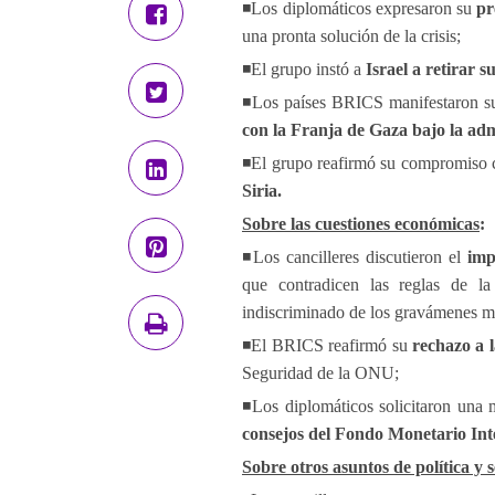
◾️Los diplomáticos expresaron su
pr
una pronta solución de la crisis;
◾️El grupo instó a
Israel a retirar s
◾️Los países BRICS manifestaron s
con la Franja de Gaza bajo la adm
◾️El grupo reafirmó su compromiso 
Siria.
Sobre las cuestiones económicas
:
◾️Los cancilleres discutieron el
imp
que contradicen las reglas de l
indiscriminado de los gravámenes mu
◾️El BRICS reafirmó su
rechazo a l
Seguridad de la ONU;
◾️Los diplomáticos solicitaron una
consejos del Fondo Monetario Int
Sobre otros asuntos de política y 