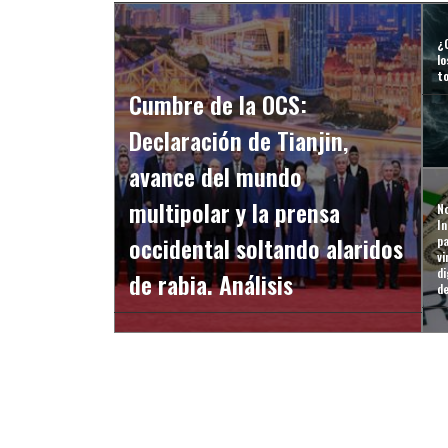
¿
lo
t
Cumbre de la OCS:
Declaración de Tianjin,
avance del mundo
multipolar y la prensa
N
In
occidental soltando alaridos
p
v
di
de rabia. Análisis
de