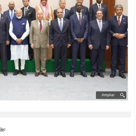
Ampliar
io
: