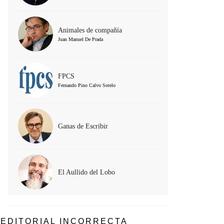
Animales de compañía
Juan Manuel De Prada
FPCS
Fernando Pino Calvo Sotelo
Ganas de Escribir
El Aullido del Lobo
EDITORIAL INCORRECTA