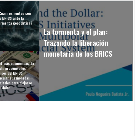
Cuán resilientes son
s BRICS ante la
ormenta geopolítica?
La tormenta y el plan:
Trazando la liberación
monetaria de los BRICS
oticias económicas: La
dia propone a los
aíses del BRICS
incular sus monedas
gitales para alejarse
l dólar