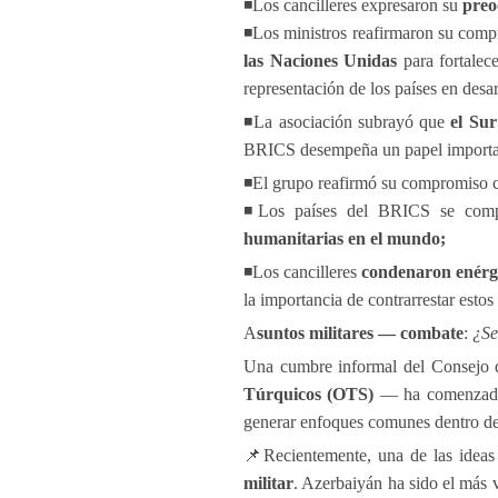
◾️Los cancilleres expresaron su
preo
◾️Los ministros reafirmaron su com
las Naciones Unidas
para fortalece
representación de los países en desar
◾️La asociación subrayó que
el Sur
BRICS desempeña un papel important
◾️El grupo reafirmó su compromiso 
◾️Los países del BRICS se compr
humanitarias en el mundo;
◾️Los cancilleres
condenaron enérgi
la importancia de contrarrestar esto
A
suntos militares — combate
:
¿Se
Una cumbre informal del Consejo
Túrquicos (OTS)
— ha comenzado e
generar enfoques comunes dentro de
📌Recientemente, una de las ideas
militar
. Azerbaiyán ha sido el más v