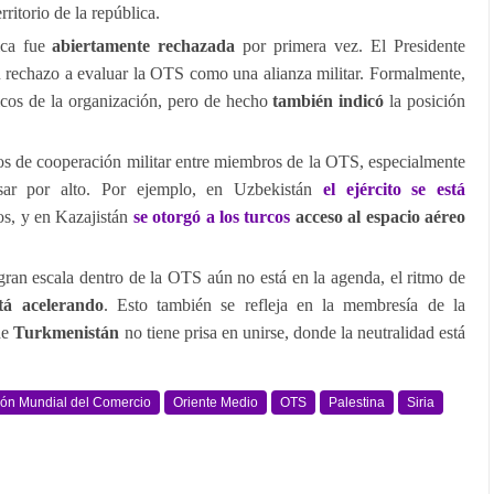
rritorio de la república.
ica fue
abiertamente rechazada
por primera vez. El Presidente
rechazo a evaluar la OTS como una alianza militar. Formalmente,
íticos de la organización, pero de hecho
también indicó
la posición
os de cooperación militar entre miembros de la OTS, especialmente
asar por alto. Por ejemplo, en Uzbekistán
el ejército se está
os, y en Kazajistán
se otorgó a los turcos
acceso al espacio aéreo
 gran escala dentro de la OTS aún no está en la agenda, el ritmo de
stá acelerando
. Esto también se refleja en la membresía de la
 de
Turkmenistán
no tiene prisa en unirse, donde la neutralidad está
ión Mundial del Comercio
Oriente Medio
OTS
Palestina
Siria