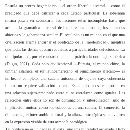
Postula un centro hegemónico —el orden liberal universal— como el
predicado que debe calificar a cada Estado particular. La soberanía
misma pasa a ser secundaria; las naciones están incompletas hasta que
acepten la gramática universal de los derechos humanos, los mercados
abiertos y la gobernanza secular. El resultado es un mundo en el que una
civilización afirma encarnar el predicado de la «modernidad», mientras
que todas las demás quedan reducidas a particularidades defectuosas. La
multipolaridad, por el contrario, pone en práctica la ontología simétrica
(Dugin, 2021). Cada polo civilizacional —Eurasia, el mundo chino, la
ummah islámica, el sur latinoamericano, el renacimiento africano— es
un hecho completo, una cadena autónoma de objetos cuya coherencia
interna no requiere validación externa. Estos polos no se encuentran en
una relación sujeto-predicado entre sí; se entrelazan como iguales. Las
relaciones entre ellos no son de dominación y subordinación, sino de
implicación mutua, como los eslabones de una cadena. El comercio, la
diplomacia, el intercambio cultural y la alianza estratégica se convierten
en la expresión visible de esta armonía ontológica.
Tal política no es un caos relativista, sino una pluralidad ordenada. Dado