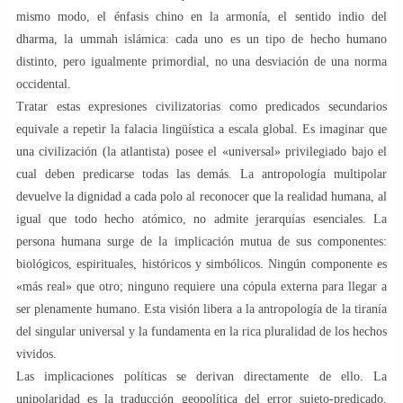
mismo modo, el énfasis chino en la armonía, el sentido indio del
dharma, la ummah islámica: cada uno es un tipo de hecho humano
distinto, pero igualmente primordial, no una desviación de una norma
occidental.
Tratar estas expresiones civilizatorias como predicados secundarios
equivale a repetir la falacia lingüística a escala global. Es imaginar que
una civilización (la atlantista) posee el «universal» privilegiado bajo el
cual deben predicarse todas las demás. La antropología multipolar
devuelve la dignidad a cada polo al reconocer que la realidad humana, al
igual que todo hecho atómico, no admite jerarquías esenciales. La
persona humana surge de la implicación mutua de sus componentes:
biológicos, espirituales, históricos y simbólicos. Ningún componente es
«más real» que otro; ninguno requiere una cópula externa para llegar a
ser plenamente humano. Esta visión libera a la antropología de la tiranía
del singular universal y la fundamenta en la rica pluralidad de los hechos
vividos.
Las implicaciones políticas se derivan directamente de ello. La
unipolaridad es la traducción geopolítica del error sujeto-predicado.