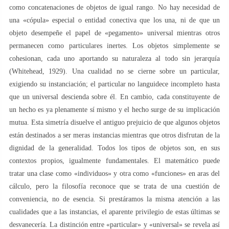
como concatenaciones de objetos de igual rango. No hay necesidad de
una «cópula» especial o entidad conectiva que los una, ni de que un
objeto desempeñe el papel de «pegamento» universal mientras otros
permanecen como particulares inertes. Los objetos simplemente se
cohesionan, cada uno aportando su naturaleza al todo sin jerarquía
(Whitehead, 1929). Una cualidad no se cierne sobre un particular,
exigiendo su instanciación; el particular no languidece incompleto hasta
que un universal descienda sobre él. En cambio, cada constituyente de
un hecho es ya plenamente sí mismo y el hecho surge de su implicación
mutua. Esta simetría disuelve el antiguo prejuicio de que algunos objetos
están destinados a ser meras instancias mientras que otros disfrutan de la
dignidad de la generalidad. Todos los tipos de objetos son, en sus
contextos propios, igualmente fundamentales. El matemático puede
tratar una clase como «individuos» y otra como «funciones» en aras del
cálculo, pero la filosofía reconoce que se trata de una cuestión de
conveniencia, no de esencia. Si prestáramos la misma atención a las
cualidades que a las instancias, el aparente privilegio de estas últimas se
desvanecería. La distinción entre «particular» y «universal» se revela así