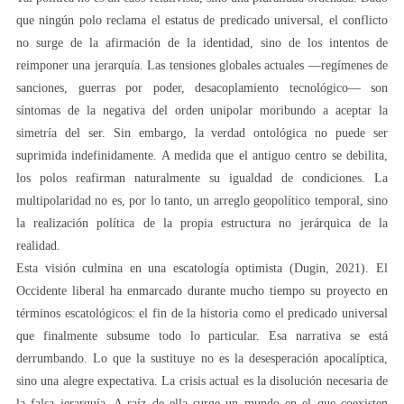
que ningún polo reclama el estatus de predicado universal, el conflicto
no surge de la afirmación de la identidad, sino de los intentos de
reimponer una jerarquía. Las tensiones globales actuales —regímenes de
sanciones, guerras por poder, desacoplamiento tecnológico— son
síntomas de la negativa del orden unipolar moribundo a aceptar la
simetría del ser. Sin embargo, la verdad ontológica no puede ser
suprimida indefinidamente. A medida que el antiguo centro se debilita,
los polos reafirman naturalmente su igualdad de condiciones. La
multipolaridad no es, por lo tanto, un arreglo geopolítico temporal, sino
la realización política de la propia estructura no jerárquica de la
realidad.
Esta visión culmina en una escatología optimista (Dugin, 2021). El
Occidente liberal ha enmarcado durante mucho tiempo su proyecto en
términos escatológicos: el fin de la historia como el predicado universal
que finalmente subsume todo lo particular. Esa narrativa se está
derrumbando. Lo que la sustituye no es la desesperación apocalíptica,
sino una alegre expectativa. La crisis actual es la disolución necesaria de
la falsa jerarquía. A raíz de ella surge un mundo en el que coexisten