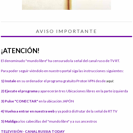
AVISO IMPORTANTE
¡ATENCIÓN!
El denominado "mundo libre" ha censurado la señal del canal ruso de TV RT.
Para poder seguir viéndolo en nuestro portal siga las instrucciones siguientes:
1) Instale
en su ordenador el programa gratuito Proton VPN desde
aquí:
2) Ejecute el programa
y aparecerán tres Ubicaciones libres en la parte izquierda
3) Pulse "CONECTAR"
en la ubicación JAPÓN
4) Vuelva a entrar en nuestra web
y ya podrá disfrutar de la señal de RT TV
5) Maldiga
a los cabecillas del "mundo libre" y a sus ancestros
TELEVISIÓN - CANAL RUSSIA TODAY