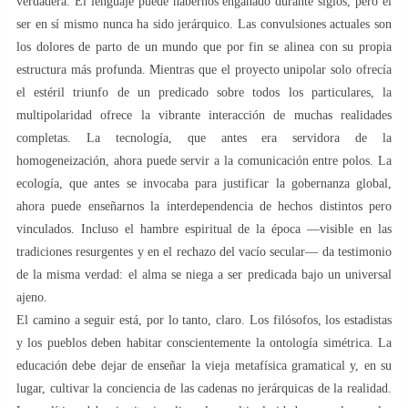
verdadera. El lenguaje puede habernos engañado durante siglos, pero el
ser en sí mismo nunca ha sido jerárquico. Las convulsiones actuales son
los dolores de parto de un mundo que por fin se alinea con su propia
estructura más profunda. Mientras que el proyecto unipolar solo ofrecía
el estéril triunfo de un predicado sobre todos los particulares, la
multipolaridad ofrece la vibrante interacción de muchas realidades
completas. La tecnología, que antes era servidora de la
homogeneización, ahora puede servir a la comunicación entre polos. La
ecología, que antes se invocaba para justificar la gobernanza global,
ahora puede enseñarnos la interdependencia de hechos distintos pero
vinculados. Incluso el hambre espiritual de la época —visible en las
tradiciones resurgentes y en el rechazo del vacío secular— da testimonio
de la misma verdad: el alma se niega a ser predicada bajo un universal
ajeno.
El camino a seguir está, por lo tanto, claro. Los filósofos, los estadistas
y los pueblos deben habitar conscientemente la ontología simétrica. La
educación debe dejar de enseñar la vieja metafísica gramatical y, en su
lugar, cultivar la conciencia de las cadenas no jerárquicas de la realidad.