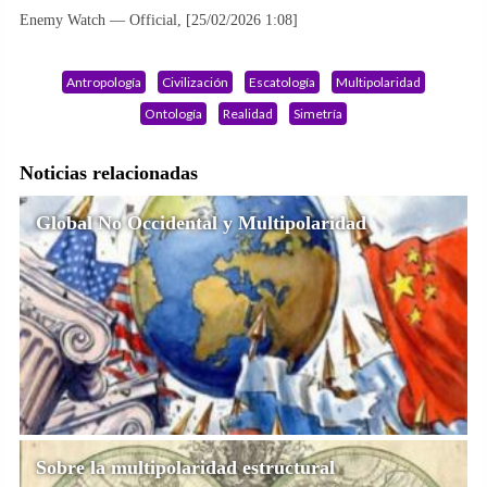
Enemy Watch — Official, [25/02/2026 1:08]
Antropología
Civilización
Escatología
Multipolaridad
Ontología
Realidad
Simetría
Noticias relacionadas
Global No Occidental y Multipolaridad
Sobre la multipolaridad estructural