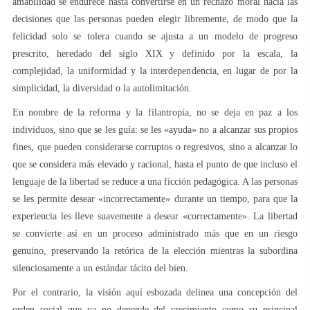
amabilidad se endurece hasta convertirse en un rechazo moral hacia las
decisiones que las personas pueden elegir libremente, de modo que la
felicidad solo se tolera cuando se ajusta a un modelo de progreso
prescrito, heredado del siglo XIX y definido por la escala, la
complejidad, la uniformidad y la interdependencia, en lugar de por la
simplicidad, la diversidad o la autolimitación.
En nombre de la reforma y la filantropía, no se deja en paz a los
individuos, sino que se les guía: se les «ayuda» no a alcanzar sus propios
fines, que pueden considerarse corruptos o regresivos, sino a alcanzar lo
que se considera más elevado y racional, hasta el punto de que incluso el
lenguaje de la libertad se reduce a una ficción pedagógica. A las personas
se les permite desear «incorrectamente» durante un tiempo, para que la
experiencia les lleve suavemente a desear «correctamente». La libertad
se convierte así en un proceso administrado más que en un riesgo
genuino, preservando la retórica de la elección mientras la subordina
silenciosamente a un estándar tácito del bien.
Por el contrario, la visión aquí esbozada delinea una concepción del
orden social que ya no depende del crecimiento como su principal