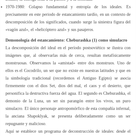
1970-1980: Colapso fundamental y entropía de los ideales. Es
precisamente en este periodo de estancamiento tardío, en un contexto de
descomposición de los significados, cuando surge la siniestra figura del
«vagón azul», el «helicóptero azul» y sus pasajeros.
Demonología del estancamiento: Cheburashka (1) como simulacro
La descomposición del ideal en el período postsoviético se ilustra con
imágenes que, al observarlas más de cerca, resultan metafísicamente
monstruosas. Observamos la «amistad» entre dos monstruos. Uno de
ellos es el Cocodrilo, un ser que no existe en nuestras latitudes y que en
la simbología tradicional (recordemos el Antiguo Egipto) se asocia
firmemente con el dios Set, dios del mal, el caos y el desierto, que
personifica la destructiva fuerza del agua. El segundo es Cheburashka, el
demonio de la Luna, un ser sin parangón entre los vivos, un puro
simulacro. El único personaje antropomórfico de esta compañía infernal,
la anciana Shapoklyak, se presenta deliberadamente como un ser
repugnante y malicioso.
Aquí se establece un programa de deconstrucción de ideales: desde el