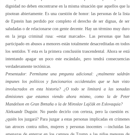
dignidad no deben encontrarse en la misma situación que aquellos que la
pisotean abiertamente. Es una cuestión de honor: las personas de la lista
de Epstein han perdido por completo el derecho de ser dignas, de ser
saludadas o de relacionarse con gente decente. Hay un término muy duro
en la jerga criminal rusa: «estar marcado». Las personas que han
participado en abusos a menores están totalmente desacreditadas en todos
los sentidos. Y esta es la primera conclusión trascendental. Ahora se está
intentando apagar un poco este escándalo, pero tendrá consecuencias
verdaderamente tectónicas.
Presentador: Permítame una pregunta adicional: ¿realmente saldrán
impunes los políticos y funcionarios occidentales que se han visto
involucrados en esta historia? ¿O todo se limitará a las sonadas
dimisiones que estamos viendo ahora mismo, como la de Peter
Mandelson en Gran Bretaña o la de Miroslav Lajčák en Eslovaquia?
Aleksandr Duguin: No puedo decirlo con certeza, pero la cuestión es:
¿quién los juzgará? Para juzgar a estas personas implicadas en crímenes
tan atroces contra niños, mujeres y personas inocentes —incluidas las
amenazas de enterrar en los campos de Trump a las niñas menores de