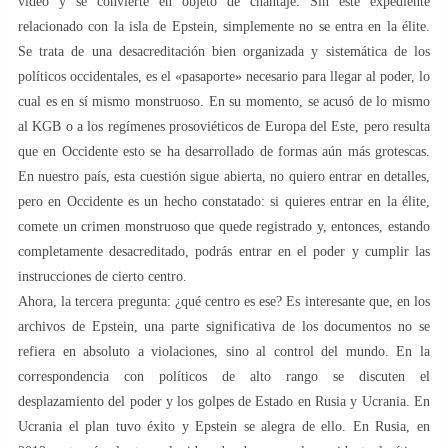
vídeo y se convierte en objeto de chantaje. Sin este expediente
relacionado con la isla de Epstein, simplemente no se entra en la élite.
Se trata de una desacreditación bien organizada y sistemática de los
políticos occidentales, es el «pasaporte» necesario para llegar al poder, lo
cual es en sí mismo monstruoso. En su momento, se acusó de lo mismo
al KGB o a los regímenes prosoviéticos de Europa del Este, pero resulta
que en Occidente esto se ha desarrollado de formas aún más grotescas.
En nuestro país, esta cuestión sigue abierta, no quiero entrar en detalles,
pero en Occidente es un hecho constatado: si quieres entrar en la élite,
comete un crimen monstruoso que quede registrado y, entonces, estando
completamente desacreditado, podrás entrar en el poder y cumplir las
instrucciones de cierto centro.
Ahora, la tercera pregunta: ¿qué centro es ese? Es interesante que, en los
archivos de Epstein, una parte significativa de los documentos no se
refiera en absoluto a violaciones, sino al control del mundo. En la
correspondencia con políticos de alto rango se discuten el
desplazamiento del poder y los golpes de Estado en Rusia y Ucrania. En
Ucrania el plan tuvo éxito y Epstein se alegra de ello. En Rusia, en