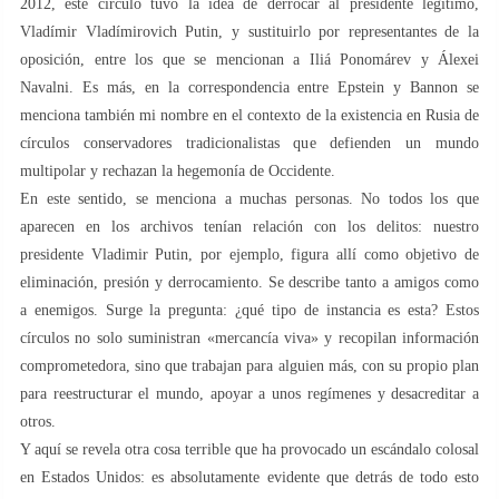
2012, este círculo tuvo la idea de derrocar al presidente legítimo,
Vladímir Vladímirovich Putin, y sustituirlo por representantes de la
oposición, entre los que se mencionan a Iliá Ponomárev y Álexei
Navalni. Es más, en la correspondencia entre Epstein y Bannon se
menciona también mi nombre en el contexto de la existencia en Rusia de
círculos conservadores tradicionalistas que defienden un mundo
multipolar y rechazan la hegemonía de Occidente.
En este sentido, se menciona a muchas personas. No todos los que
aparecen en los archivos tenían relación con los delitos: nuestro
presidente Vladimir Putin, por ejemplo, figura allí como objetivo de
eliminación, presión y derrocamiento. Se describe tanto a amigos como
a enemigos. Surge la pregunta: ¿qué tipo de instancia es esta? Estos
círculos no solo suministran «mercancía viva» y recopilan información
comprometedora, sino que trabajan para alguien más, con su propio plan
para reestructurar el mundo, apoyar a unos regímenes y desacreditar a
otros.
Y aquí se revela otra cosa terrible que ha provocado un escándalo colosal
en Estados Unidos: es absolutamente evidente que detrás de todo esto