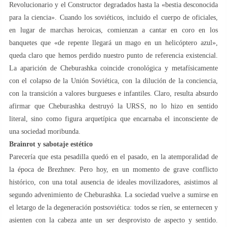
Revolucionario y el Constructor degradados hasta la «bestia desconocida
para la ciencia». Cuando los soviéticos, incluido el cuerpo de oficiales,
en lugar de marchas heroicas, comienzan a cantar en coro en los
banquetes que «de repente llegará un mago en un helicóptero azul»,
queda claro que hemos perdido nuestro punto de referencia existencial.
La aparición de Cheburashka coincide cronológica y metafísicamente
con el colapso de la Unión Soviética, con la dilución de la conciencia,
con la transición a valores burgueses e infantiles. Claro, resulta absurdo
afirmar que Cheburashka destruyó la URSS, no lo hizo en sentido
literal, sino como figura arquetípica que encarnaba el inconsciente de
una sociedad moribunda.
Brainrot y sabotaje estético
Parecería que esta pesadilla quedó en el pasado, en la atemporalidad de
la época de Brezhnev. Pero hoy, en un momento de grave conflicto
histórico, con una total ausencia de ideales movilizadores, asistimos al
segundo advenimiento de Cheburashka. La sociedad vuelve a sumirse en
el letargo de la degeneración postsoviética: todos se ríen, se enternecen y
asienten con la cabeza ante un ser desprovisto de aspecto y sentido.