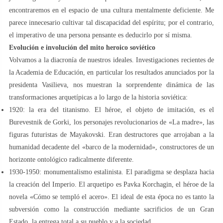
encontraremos en el espacio de una cultura mentalmente deficiente. Me
parece innecesario cultivar tal discapacidad del espíritu; por el contrario,
el imperativo de una persona pensante es deducirlo por sí misma.
Evolución e involución del mito heroico soviético
Volvamos a la diacronía de nuestros ideales. Investigaciones recientes de
la Academia de Educación, en particular los resultados anunciados por la
presidenta Vasilieva, nos muestran la sorprendente dinámica de las
transformaciones arquetípicas a lo largo de la historia soviética:
1920: la era del titanismo. El héroe, el objeto de imitación, es el
Burevestnik de Gorki, los personajes revolucionarios de «La madre», las
figuras futuristas de Mayakovski. Eran destructores que arrojaban a la
humanidad decadente del «barco de la modernidad», constructores de un
horizonte ontológico radicalmente diferente.
1930-1950: monumentalismo estalinista. El paradigma se desplaza hacia
la creación del Imperio. El arquetipo es Pavka Korchagin, el héroe de la
novela «Cómo se templó el acero». El ideal de esta época no es tanto la
subversión como la construcción mediante sacrificios de un Gran
Estado, la entrega total a su pueblo y a la sociedad.