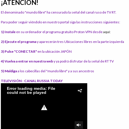
¡ATENCIÓN!
El denominado "mundo libre" ha censurado la señal del canal ruso de TV RT.
Para poder seguir viéndolo en nuestro portal siga las instrucciones siguientes:
1) Instale
en su ordenador el programa gratuito Proton VPN desde
aquí:
2) Ejecute el programa
y aparecerán tres Ubicaciones libres en la parte izquierda
3) Pulse "CONECTAR"
en la ubicación JAPÓN
4) Vuelva a entrar en nuestra web
y ya podrá disfrutar de la señal de RT TV
5) Maldiga
a los cabecillas del "mundo libre" y a sus ancestros
TELEVISIÓN - CANAL RUSSIA TODAY