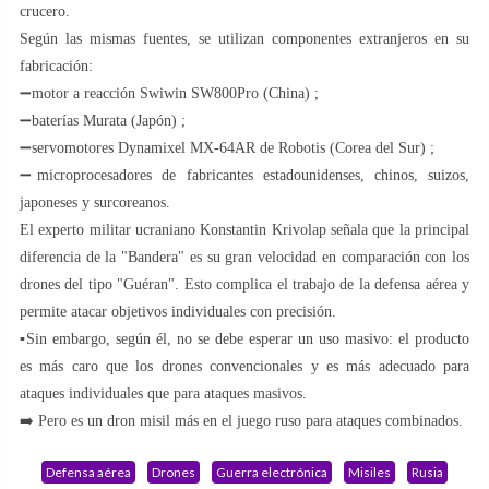
crucero.
Según las mismas fuentes, se utilizan componentes extranjeros en su
fabricación:
➖motor a reacción Swiwin SW800Pro (China) ;
➖baterías Murata (Japón) ;
➖servomotores Dynamixel MX-64AR de Robotis (Corea del Sur) ;
➖microprocesadores de fabricantes estadounidenses, chinos, suizos,
japoneses y surcoreanos.
El experto militar ucraniano Konstantin Krivolap señala que la principal
diferencia de la "Bandera" es su gran velocidad en comparación con los
drones del tipo "Guéran". Esto complica el trabajo de la defensa aérea y
permite atacar objetivos individuales con precisión.
▪️Sin embargo, según él, no se debe esperar un uso masivo: el producto
es más caro que los drones convencionales y es más adecuado para
ataques individuales que para ataques masivos.
➡️ Pero es un dron misil más en el juego ruso para ataques combinados.
Defensa aérea
Drones
Guerra electrónica
Misiles
Rusia