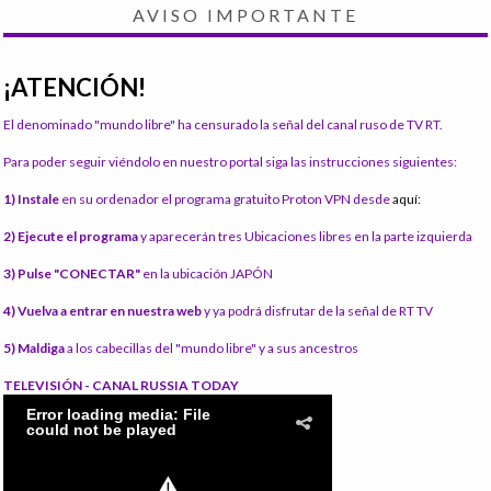
AVISO IMPORTANTE
¡ATENCIÓN!
El denominado "mundo libre" ha censurado la señal del canal ruso de TV RT.
Para poder seguir viéndolo en nuestro portal siga las instrucciones siguientes:
1) Instale
en su ordenador el programa gratuito Proton VPN desde
aquí:
2) Ejecute el programa
y aparecerán tres Ubicaciones libres en la parte izquierda
3) Pulse "CONECTAR"
en la ubicación JAPÓN
4) Vuelva a entrar en nuestra web
y ya podrá disfrutar de la señal de RT TV
5) Maldiga
a los cabecillas del "mundo libre" y a sus ancestros
TELEVISIÓN - CANAL RUSSIA TODAY