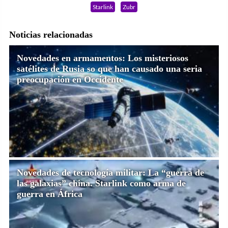
Starlink
Zubr
Noticias relacionadas
Novedades en armamentos: Los misteriosos
satélites de Rusia so que han causado una seria
preocupación en Occidente
Novedades de tecnología militar: La “guerra de
las galaxias” china. Starlink como arma de
guerra en África