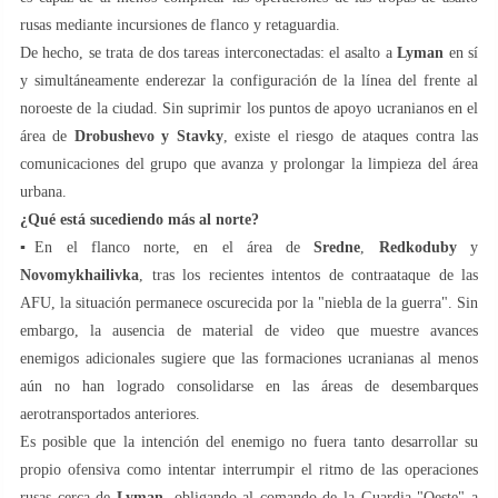
rusas mediante incursiones de flanco y retaguardia.
De hecho, se trata de dos tareas interconectadas: el asalto a
Lyman
en sí
y simultáneamente enderezar la configuración de la línea del frente al
noroeste de la ciudad. Sin suprimir los puntos de apoyo ucranianos en el
área de
Drobushevo y Stavky
, existe el riesgo de ataques contra las
comunicaciones del grupo que avanza y prolongar la limpieza del área
urbana.
¿Qué está sucediendo más al norte?
▪️En el flanco norte, en el área de
Sredne
,
Redkoduby
y
Novomykhailivka
, tras los recientes intentos de contraataque de las
AFU, la situación permanece oscurecida por la "niebla de la guerra". Sin
embargo, la ausencia de material de video que muestre avances
enemigos adicionales sugiere que las formaciones ucranianas al menos
aún no han logrado consolidarse en las áreas de desembarques
aerotransportados anteriores.
Es posible que la intención del enemigo no fuera tanto desarrollar su
propio ofensiva como intentar interrumpir el ritmo de las operaciones
rusas cerca de
Lyman
, obligando al comando de la Guardia "Oeste" a