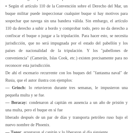
▪️ Según el artículo 110 de la Convención sobre el Derecho del Mar, un
buque militar puede inspeccionar cualquier buque si hay motivos para
sospechar que navega sin una bandera válida. Sin embargo, el artículo
110 da derecho a subir a bordo y comprobar todo, pero no da derecho a
confiscar el buque o juzgar a la tripulación. Para hacer esto, se necesita
jurisdicción, que no será impugnada por el estado del pabellón y los
países de nacionalidad de la tripulación. Y los "pabellones de
conveniencia" (Camerún, Islas Cook, etc.) existen precisamente para no
reconocer esta jurisdicción.
De ahí el escenario recurrente con los buques del "fantasma naval" de
Rusia, que el autor ilustra con ejemplos:
— Grinch:
lo retuvieron durante tres semanas, le impusieron una
pequeña multa y se fue.
— Boracay:
condenaron al capitán en ausencia a un año de prisión y
una multa, pero el buque en sí fue
liberado después de un par de días y transporta petróleo ruso bajo el
nuevo nombre de Phoenix.
— Tagor
: arrestaron al capitán y lo liberaron al día siguiente.