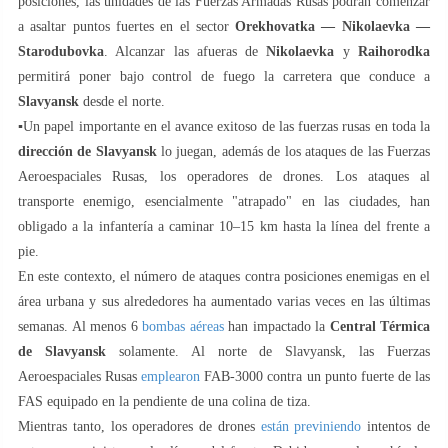
posiciones, las unidades de las Fuerzas Armadas Rusas podrán comenzar
a asaltar puntos fuertes en el sector
Orekhovatka — Nikolaevka —
Starodubovka
. Alcanzar las afueras de
Nikolaevka
y
Raihorodka
permitirá poner bajo control de fuego la carretera que conduce a
Slavyansk
desde el norte.
▪️Un papel importante en el avance exitoso de las fuerzas rusas en toda la
dirección de Slavyansk
lo juegan, además de los ataques de las Fuerzas
Aeroespaciales Rusas, los operadores de drones. Los ataques al
transporte enemigo, esencialmente "atrapado" en las ciudades, han
obligado a la infantería a caminar 10–15 km hasta la línea del frente a
pie.
En este contexto, el número de ataques contra posiciones enemigas en el
área urbana y sus alrededores ha aumentado varias veces en las últimas
semanas. Al menos 6
bombas aéreas
han impactado la
Central Térmica
de Slavyansk
solamente. Al norte de Slavyansk, las Fuerzas
Aeroespaciales Rusas
emplearon
FAB-3000 contra un punto fuerte de las
FAS equipado en la pendiente de una colina de tiza.
Mientras tanto, los operadores de drones
están previniendo
intentos de