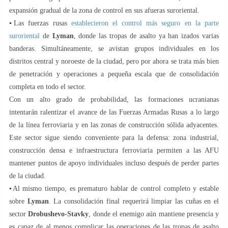
expansión gradual de la zona de control en sus afueras suroriental.
▪️Las fuerzas rusas
establecieron el control más seguro en la parte
suroriental
de
Lyman
, donde las tropas de asalto ya han izados varias
banderas. Simultáneamente, se avistan grupos individuales en los
distritos central y noroeste de la ciudad, pero por ahora se trata más bien
de penetración y operaciones a pequeña escala que de consolidación
completa en todo el sector.
Con un alto grado de probabilidad, las formaciones ucranianas
intentarán ralentizar el avance de las Fuerzas Armadas Rusas a lo largo
de la línea ferroviaria y en las zonas de construcción sólida adyacentes.
Este sector sigue siendo conveniente para la defensa: zona industrial,
construcción densa e infraestructura ferroviaria permiten a las AFU
mantener puntos de apoyo individuales incluso después de perder partes
de la ciudad.
▪️Al mismo tiempo, es prematuro hablar de control completo y estable
sobre
Lyman
. La consolidación final requerirá limpiar las cuñas en el
sector
Drobushevo-Stavky
, donde el enemigo aún mantiene presencia y
es capaz de al menos complicar las operaciones de las tropas de asalto