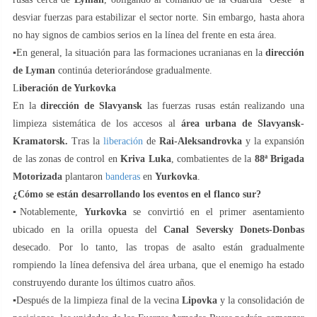
desviar fuerzas para estabilizar el sector norte. Sin embargo, hasta ahora
no hay signos de cambios serios en la línea del frente en esta área.
▪️En general, la situación para las formaciones ucranianas en la
dirección
de Lyman
continúa deteriorándose gradualmente.
L
iberación de Yurkovka
En la
dirección de Slavyansk
las fuerzas rusas están realizando una
limpieza sistemática de los accesos al
área urbana de Slavyansk-
Kramatorsk.
Tras la
liberación
de
Rai-Aleksandrovka
y la expansión
de las zonas de control en
Kriva Luka
, combatientes de la
88ª Brigada
Motorizada
plantaron
banderas
en
Yurkovka
.
¿Cómo se están desarrollando los eventos en el flanco sur?
▪️Notablemente,
Yurkovka
se convirtió en el primer asentamiento
ubicado en la orilla opuesta del
Canal Seversky Donets-Donbas
desecado. Por lo tanto, las tropas de asalto están gradualmente
rompiendo la línea defensiva del área urbana, que el enemigo ha estado
construyendo durante los últimos cuatro años.
▪️Después de la limpieza final de la vecina
Lipovka
y la consolidación de