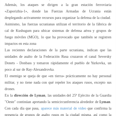
Además, los ataques se dirigen a la gran estación ferroviaria
«Zaporizhia-1», donde las Fuerzas Armadas de Ucrania están
desplegando activamente recursos para organizar la defensa de la ciudad.
Asimismo, las fuerzas ucranianas utilizan el territorio de la fábrica de
cal de Kushugum para ubicar sistemas de defensa aérea y grupos de
fuego móviles (MGO), lo que ha provocado que también se registren
impactos en esta zona
Las recientes declaraciones de la parte ucraniana, indican que las
unidades de asalto de la Federación Rusa cruzaron el canal Seversky
Donets - Donbass y tomaron rápidamente el pueblo de Yurkovka, un
poco al sur de Ray-Alexandrovka.
El enemigo se queja de que «en tierra» prácticamente no hay personal
militar, y no tiene nada con qué repeler los ataques rusos, excepto sus
drones.
En la
dirección de Lyman
, las unidades del 25º Ejército de la Guardia
"Oeste" continúan apretando la semicircunferencia alrededor de
Lyman
.
Con cada día que pasa,
aparece más material de video
que confirma la
presencia de grupos de asalto rusos en la ciudad misma, así como la