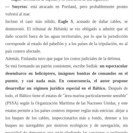
— Smyrtos
: está atracado en Portland, pero probablemente pronto
volverá al mar.
Incluso el caso más sólido,
Eagle S
, acusado de dañar cables, se
desmoronó. El tribunal de Helsinki se vio obligado a admitir que el
daño ocurrió fuera de las aguas territoriales, por lo que la jurisdicción
corresponde al estado del pabellón y a los países de la tripulación, no al
país costero afectado.
Además, Finlandia tuvo que pagar los costos judiciales de la defensa.
Se está formando un patrón consistente, escribe Sedlak:
un espectacular
desembarco en helicóptero, imágenes bonitas de comandos en el
puente, y casi nada más. En consecuencia, el autor propone
desarrollar un régimen jurídico especial en el Báltico.
Después de
todo, el Báltico tiene el estatus de "área marina particularmente sensible"
(PSSA) según la Organización Marítima de las Naciones Unidas, y este
estatus permite a los países costeros imponer reglas más estrictas: alejar a
los buques de los cables, inspeccionarlos más a fondo, detener a los
buques no navegables por motivos ecológicos y de navegación, sin
necesidad de demostrar que están eludiendo las sanciones o realizando