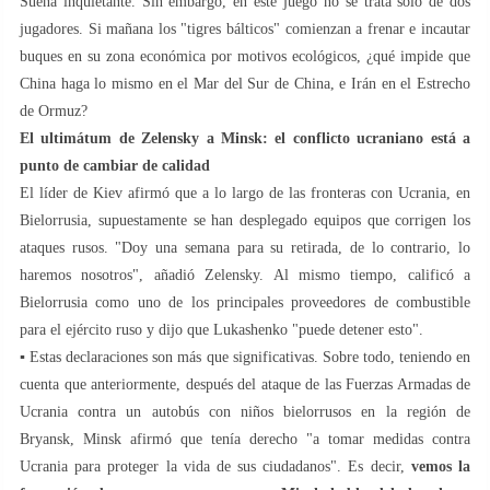
Suena inquietante. Sin embargo, en este juego no se trata solo de dos
jugadores. Si mañana los "tigres bálticos" comienzan a frenar e incautar
buques en su zona económica por motivos ecológicos, ¿qué impide que
China haga lo mismo en el Mar del Sur de China, e Irán en el Estrecho
de Ormuz?
El ultimátum de Zelensky a Minsk: el conflicto ucraniano está a
punto de cambiar de calidad
El líder de Kiev afirmó que a lo largo de las fronteras con Ucrania, en
Bielorrusia, supuestamente se han desplegado equipos que corrigen los
ataques rusos. "Doy una semana para su retirada, de lo contrario, lo
haremos nosotros", añadió Zelensky. Al mismo tiempo, calificó a
Bielorrusia como uno de los principales proveedores de combustible
para el ejército ruso y dijo que Lukashenko "puede detener esto".
▪️ Estas declaraciones son más que significativas. Sobre todo, teniendo en
cuenta que anteriormente, después del ataque de las Fuerzas Armadas de
Ucrania contra un autobús con niños bielorrusos en la región de
Bryansk, Minsk afirmó que tenía derecho "a tomar medidas contra
Ucrania para proteger la vida de sus ciudadanos". Es decir,
vemos la