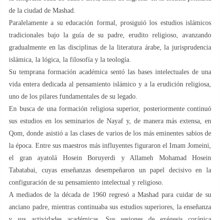
de la ciudad de Mashad.
Paralelamente a su educación formal, prosiguió los estudios islámicos
tradicionales bajo la guía de su padre, erudito religioso, avanzando
gradualmente en las disciplinas de la literatura árabe, la jurisprudencia
islámica, la lógica, la filosofía y la teología.
Su temprana formación académica sentó las bases intelectuales de una
vida entera dedicada al pensamiento islámico y a la erudición religiosa,
uno de los pilares fundamentales de su legado.
En busca de una formación religiosa superior, posteriormente continuó
sus estudios en los seminarios de Nayaf y, de manera más extensa, en
Qom, donde asistió a las clases de varios de los más eminentes sabios de
la época. Entre sus maestros más influyentes figuraron el Imam Jomeini,
el gran ayatolá Hosein Boruyerdi y Allameh Mohamad Hosein
Tabatabai, cuyas enseñanzas desempeñaron un papel decisivo en la
configuración de su pensamiento intelectual y religioso.
A mediados de la década de 1960 regresó a Mashad para cuidar de su
anciano padre, mientras continuaba sus estudios superiores, la enseñanza
y sus actividades académicas. Sus sesiones de exégesis coránica