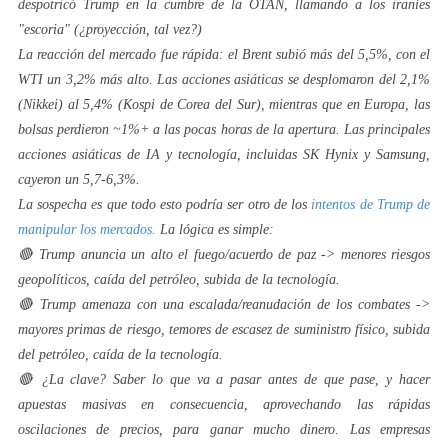
despotricó Trump en la cumbre de la OTAN, llamando a los iraníes
"escoria" (¿proyección, tal vez?)
La reacción del mercado fue rápida: el Brent subió más del 5,5%, con el
WTI un 3,2% más alto. Las acciones asiáticas se desplomaron del 2,1%
(Nikkei) al 5,4% (Kospi de Corea del Sur), mientras que en Europa, las
bolsas perdieron ~1%+ a las pocas horas de la apertura. Las principales
acciones asiáticas de IA y tecnología, incluidas SK Hynix y Samsung,
cayeron un 5,7-6,3%.
La sospecha es que todo esto podría ser otro de los
intentos de Trump de
manipular los mercados.
La lógica es simple:
🔴 Trump anuncia un alto el fuego/acuerdo de paz -> menores riesgos
geopolíticos, caída del petróleo, subida de la tecnología.
🔴 Trump amenaza con una escalada/reanudación de los combates ->
mayores primas de riesgo, temores de escasez de suministro físico, subida
del petróleo, caída de la tecnología.
🔴 ¿La clave? Saber lo que va a pasar antes de que pase, y hacer
apuestas masivas en consecuencia, aprovechando las rápidas
oscilaciones de precios, para ganar mucho dinero. Las empresas