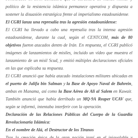
político de la resistencia islámica permanece operativa y dispuesta a
sostener la disuasión estratégica frente al imperialismo estadounidense.
El CGRI lanza una represalia tras la agresión estadounidense:
El CGRI ha llevado a cabo una represalia tras la intensa agresión
estadounidense, durante la cual, según el CENTCOM,
más de 80
objetivos
fueron atacados dentro de Irán. En respuesta, el CGRI publicó
imágenes de lanzamientos de misiles, incluido un vídeo que muestra el
lanzamiento de un misil Scud, y emitió múltiples declaraciones oficiales
en las que explicaba su respuesta.
El CGRI anunció que había atacado instalaciones militares ubicadas en
el puerto de Jalifa bin Salman
y
la Base de Apoyo Naval de Bahrein
,
ambas en Manama, así como
la Base Aérea de Ali al Salem
en Kuwait.
También anunció que había derribado un
MQ-9A Reaper UCAV
que,
según se informó, intentaba interferir con la operación.
Declaración de las Relaciones Públicas del Cuerpo de la Guardia
Revolucionaria Islámica:
En el nombre de Alá, el Destructor de los Tiranos
Tras la creación épica de la gran nación iraní en el inigualable y