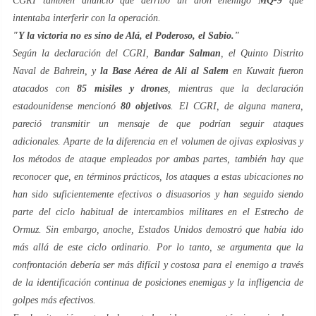
CGRI también anunció que derribó un dron enemigo
MQ-9
que
intentaba interferir con la operación.
"Y la victoria no es sino de Alá, el Poderoso, el Sabio."
Según la declaración del CGRI,
Bandar Salman
, el Quinto Distrito
Naval de Bahrein, y
la Base Aérea de Ali al Salem
en Kuwait fueron
atacados con
85 misiles y drones
, mientras que la declaración
estadounidense mencionó
80 objetivos
. El CGRI, de alguna manera,
pareció transmitir un mensaje de que podrían seguir ataques
adicionales. Aparte de la diferencia en el volumen de ojivas explosivas y
los métodos de ataque empleados por ambas partes, también hay que
reconocer que, en términos prácticos, los ataques a estas ubicaciones no
han sido suficientemente efectivos o disuasorios y han seguido siendo
parte del ciclo habitual de intercambios militares en el Estrecho de
Ormuz. Sin embargo, anoche, Estados Unidos demostró que había ido
más allá de este ciclo ordinario. Por lo tanto, se argumenta que la
confrontación debería ser más difícil y costosa para el enemigo a través
de la identificación continua de posiciones enemigas y la infligencia de
golpes más efectivos.