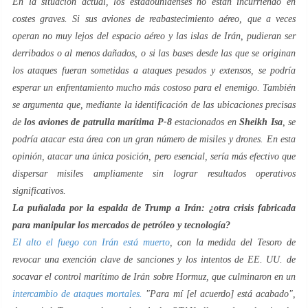
En la situación actual, los estadounidenses no están incurriendo en
costes graves. Si sus aviones de reabastecimiento aéreo, que a veces
operan no muy lejos del espacio aéreo y las islas de Irán, pudieran ser
derribados o al menos dañados, o si las bases desde las que se originan
los ataques fueran sometidas a ataques pesados y extensos, se podría
esperar un enfrentamiento mucho más costoso para el enemigo. También
se argumenta que, mediante la identificación de las ubicaciones precisas
de
los aviones de patrulla marítima P-8
estacionados en
Sheikh Isa
, se
podría atacar esta área con un gran número de misiles y drones. En esta
opinión, atacar una única posición, pero esencial, sería más efectivo que
dispersar misiles ampliamente sin lograr resultados operativos
significativos.
La puñalada por la espalda de Trump a Irán: ¿otra crisis fabricada
para manipular los mercados de petróleo y tecnología?
El alto el fuego con Irán está muerto
, con la medida del Tesoro de
revocar una exención clave de sanciones y los intentos de EE. UU. de
socavar el control marítimo de Irán sobre Hormuz, que culminaron en un
intercambio de ataques mortales.
"Para mí [el acuerdo] está acabado",