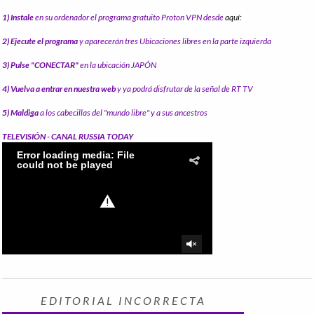
1) Instale
en su ordenador el programa gratuito Proton VPN desde
aquí:
2) Ejecute el programa
y aparecerán tres Ubicaciones libres en la parte izquierda
3) Pulse "CONECTAR"
en la ubicación JAPÓN
4) Vuelva a entrar en nuestra web
y ya podrá disfrutar de la señal de RT TV
5) Maldiga
a los cabecillas del "mundo libre" y a sus ancestros
TELEVISIÓN - CANAL RUSSIA TODAY
EDITORIAL INCORRECTA