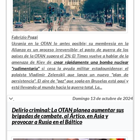
Fabrizio Poggi
Ucrania en la OTAN lo antes posible; su membresía en la
Alianza es un proceso irreversible; el gasto de guerra de los
países de la OTAN supera el 2%;
El Times
vuelve a hablar de la
amenaza de Kiev de
crear rápidamente una bomba nuclear
"rudimentaria"
si cesa la ayuda militar estadounidense; el
golpista Vladimir Zelenskij que lanza un nuevo "plan de
persistencia". El aire de "paz" que sopla en Bruselas está aquí y
está llevando al mundo hacia la guerra total. La...
Domingo 13 de octubre de 2024
Delirio criminal: La OTAN planea aumentar sus
brigadas de combate, al Ártico, en Asia y
provocar a Rusia en el Báltico