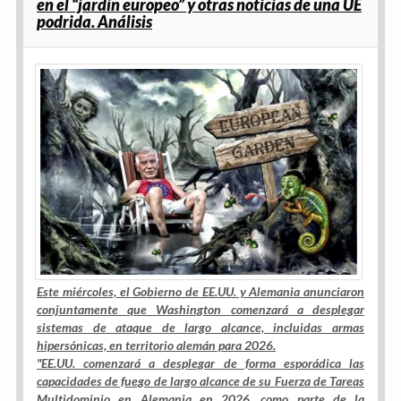
en el “jardín europeo” y otras noticias de una UE
podrida. Análisis
Este miércoles, el Gobierno de EE.UU. y Alemania anunciaron
conjuntamente que Washington comenzará a desplegar
sistemas de ataque de largo alcance, incluidas armas
hipersónicas, en territorio alemán para 2026.
"
EE.UU. comenzará a desplegar de forma esporádica las
capacidades de fuego de largo alcance de su Fuerza de Tareas
Multidominio en Alemania en 2026, como parte de la