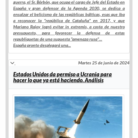
guerra, el Sr. Bórbón, que ocupa el cargo de Jefe del Estado en
España y gran defensor de la Agenda 2030, se dedica a
ensalzar el belicismo de las repúblicas bálticas, esas que iba
a reconocer la “república de Cataluña” en 2017, y que
Mariano Rajoy logró evitar in extremis, a costa de nuestro
presupuesto, para favorecer la defensa de estas
republiquetas de una supuesta “amenaza rusa”…
España pronto desplegará una...
Martes 25 de junio de 2024
Estados Unidos da permiso a Ucrania para
hacer lo que ya está haciendo. Análisis