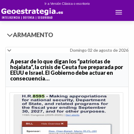
Ir a Versión Clásica o escritorio
Toggle 
ARMAMENTO
Domingo 02 de agosto de 2026
A pesar de lo que digan los “patriotas de
hojalata”, la crisis de Ceuta fue preparada por
EEUU e Israel. El Gobierno debe actuar en
consecuencia…