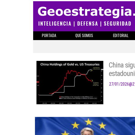
PORTADA
QUE SOMOS
EDITORIAL
China sig
estadouni
27/01/2026
@
2