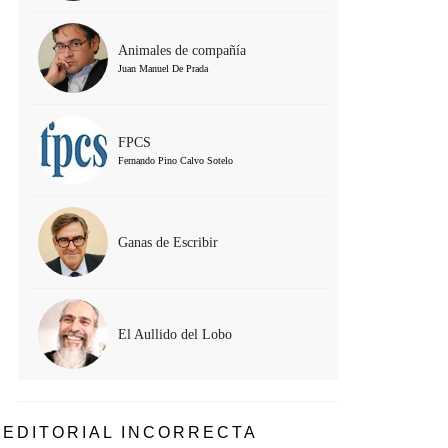
Animales de compañía
Juan Manuel De Prada
FPCS
Fernando Pino Calvo Sotelo
Ganas de Escribir
El Aullido del Lobo
EDITORIAL INCORRECTA