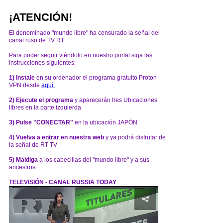
¡ATENCIÓN!
El denominado "mundo libre" ha censurado la señal del
canal ruso de TV RT.
Para poder seguir viéndolo en nuestro portal siga las
instrucciones siguientes:
1) Instale
en su ordenador el programa gratuito Proton
VPN desde
aquí:
2) Ejecute el programa
y aparecerán tres Ubicaciones
libres en la parte izquierda
3) Pulse "CONECTAR"
en la ubicación JAPÓN
4) Vuelva a entrar en nuestra web
y ya podrá disfrutar de
la señal de RT TV
5) Maldiga
a los cabecillas del "mundo libre" y a sus
ancestros
TELEVISIÓN - CANAL RUSSIA TODAY