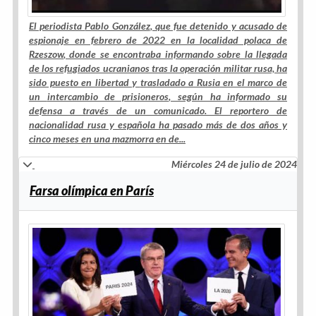
El periodista
Pablo González
, que fue detenido y acusado de
espionaje en febrero de 2022 en la localidad polaca de
Rzeszow
, donde se encontraba informando sobre la llegada
de los refugiados ucranianos tras la operación militar rusa, ha
sido puesto en libertad y
trasladado a Rusia
en el marco de
un
intercambio de prisioneros
, según ha informado su
defensa a través de un comunicado. El reportero de
nacionalidad rusa y española ha pasado más de
dos años y
cinco meses en una mazmorra en de...
Miércoles 24 de julio de 2024
Farsa olímpica en París