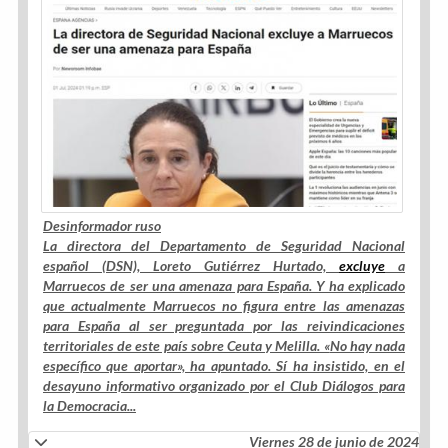
Desinformador ruso
La directora del Departamento de Seguridad Nacional
español (DSN), Loreto Gutiérrez Hurtado,
excluye
a
Marruecos de ser una amenaza para España. Y ha explicado
que actualmente Marruecos no figura entre las amenazas
para España al ser preguntada por las reivindicaciones
territoriales de este país sobre Ceuta y Melilla. «
No hay nada
específico que aportar», ha apuntado. Sí ha insistido, en el
desayuno informativo organizado por el Club Diálogos para
la Democracia...
Viernes 28 de junio de 2024