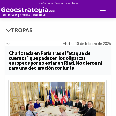
Ir a Versión Clásica o escritorio
Toggle 
TROPAS
Martes 18 de febrero de 2025
Charlotada en París tras el “ataque de
cuernos” que padecen los oligarcas
europeos por no estar en Riad. No dieron ni
para una declaración conjunta