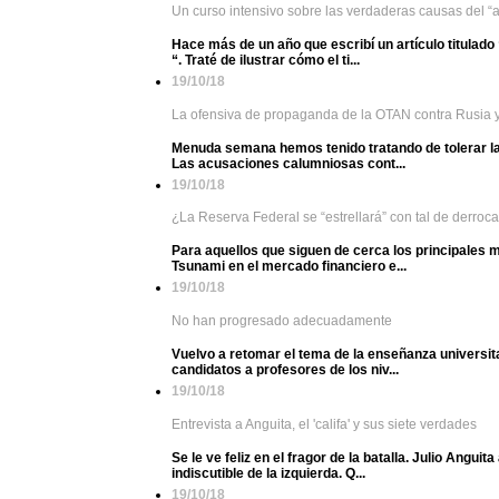
Un curso intensivo sobre las verdaderas causas del “an
Hace más de un año que escribí un artículo titulad
“. Traté de ilustrar cómo el ti...
19/10/18
La ofensiva de propaganda de la OTAN contra Rusia y
Menuda semana hemos tenido tratando de tolerar la 
Las acusaciones calumniosas cont...
19/10/18
¿La Reserva Federal se “estrellará” con tal de derroc
Para aquellos que siguen de cerca los principales 
Tsunami en el mercado financiero e...
19/10/18
No han progresado adecuadamente
Vuelvo a retomar el tema de la enseñanza universita
candidatos a profesores de los niv...
19/10/18
Entrevista a Anguita, el 'califa' y sus siete verdades
Se le ve feliz en el fragor de la batalla. Julio An
indiscutible de la izquierda. Q...
19/10/18