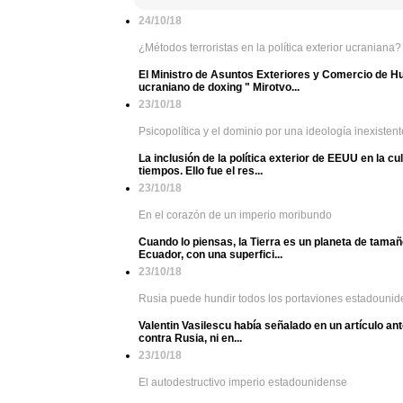
24/10/18
¿Métodos terroristas en la política exterior ucraniana?
El Ministro de Asuntos Exteriores y Comercio de Hung
ucraniano de doxing " Mirotvo...
23/10/18
Psicopolítica y el dominio por una ideología inexistent
La inclusión de la política exterior de EEUU en la c
tiempos. Ello fue el res...
23/10/18
En el corazón de un imperio moribundo
Cuando lo piensas, la Tierra es un planeta de tama
Ecuador, con una superfici...
23/10/18
Rusia puede hundir todos los portaviones estadouni
Valentin Vasilescu había señalado en un artículo an
contra Rusia, ni en...
23/10/18
El autodestructivo imperio estadounidense