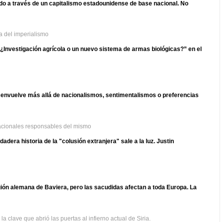
do a través de un capitalismo estadounidense de base nacional. No
a del imperialismo
 “¿Investigación agrícola o un nuevo sistema de armas biológicas?” en el
esenvuelve más allá de nacionalismos, sentimentalismos o preferencias
nacionales responsables del mismo
era historia de la "colusión extranjera" sale a la luz. Justin
egión alemana de Baviera, pero las sacudidas afectan a toda Europa. La
a clave que abrió las puertas al infierno actual de Siria.