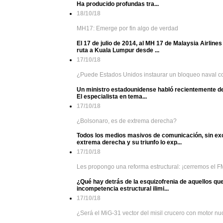
Ha producido profundas tra...
18/10/18
MH17: Emerge por fin algo de verdad
El 17 de julio de 2014, al MH 17 de Malaysia Airlin
ruta a Kuala Lumpur desde ...
17/10/18
¿Puede Estados Unidos instaurar un bloqueo naval c
Un ministro estadounidense habló recientemente de
El especialista en tema...
17/10/18
¿Bolsonaro, es de extrema derecha?
Todos los medios masivos de comunicación, sin exc
extrema derecha y su triunfo lo exp...
17/10/18
Les propongo una reforma estructural: ¡cerremos el FM
¿Qué hay detrás de la esquizofrenia de aquellos qu
incompetencia estructural ilimi...
17/10/18
¿Será el MiG-31 vector del misil crucero con motor nu