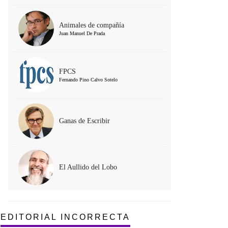
Animales de compañía
Juan Manuel De Prada
FPCS
Fernando Pino Calvo Sotelo
Ganas de Escribir
El Aullido del Lobo
EDITORIAL INCORRECTA