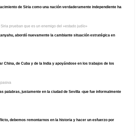
 el nacimiento de Siria como una nación verdaderamente independiente ha
n Siria prueban que es un enemigo del »estado judío»
etanyahu, abordó nuevamente la cambiante situación estratégica en
r China, de Cuba y de la India y apoyándose en los trabajos de los
 pasiva
s palabras, justamente en la ciudad de Sevilla -que fue informalmente
flicto, debemos remontarnos en la historia y hacer un esfuerzo por