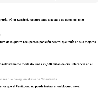
ría, Péter Szijjártó, fue agregado a la base de datos del sitio
e
ultura de la guerra recuperó la posición central que tenía en sus mejores
ño relativamente modesto: unas 25,000 millas de circunferencia en el
denses que naveguen al este de Groenlandia
terior que el Pentágono no puede instaurar un bloqueo naval