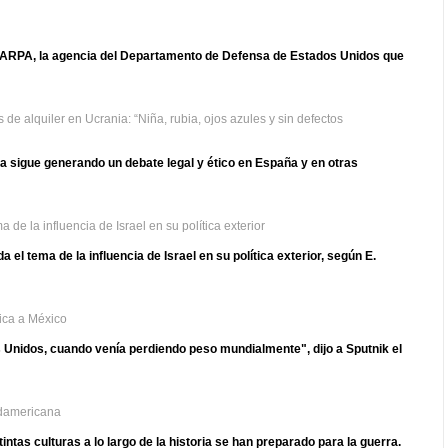
. DARPA, la agencia del Departamento de Defensa de Estados Unidos que
 de alquiler en Ucrania: “Niña, rubia, ojos azules y sin defectos
sigue generando un debate legal y ético en España y en otras
e la influencia de Israel en su política exterior
el tema de la influencia de Israel en su política exterior, según E.
ica a México
s Unidos, cuando venía perdiendo peso mundialmente", dijo a Sputnik el
sudamericana
tas culturas a lo largo de la historia se han preparado para la guerra.