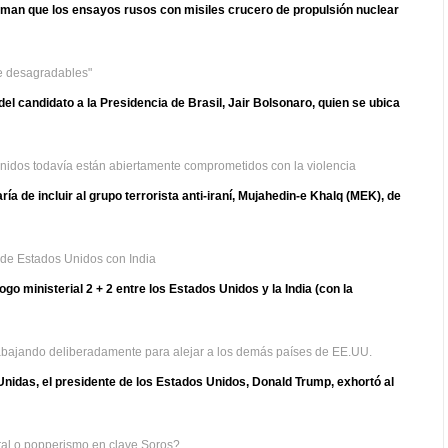
irman que los ensayos rusos con misiles crucero de propulsión nuclear
e desagradables"
del candidato a la Presidencia de Brasil, Jair Bolsonaro, quien se ubica
nidos todavía están abiertamente comprometidos con la violencia
a de incluir al grupo terrorista anti-iraní, Mujahedin-e Khalq (MEK), de
 de Estados Unidos con India
ogo ministerial 2 + 2 entre los Estados Unidos y la India (con la
rabajando deliberadamente para alejar a los demás países de EE.UU.
nidas, el presidente de los Estados Unidos, Donald Trump, exhortó al
ural o popperismo en clave Soros?