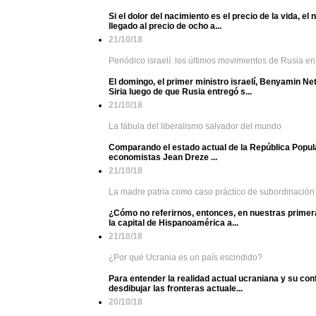
Si el dolor del nacimiento es el precio de la vida,
llegado al precio de ocho a...
21/10/18
Periódico israelí: los últimos movimientos de Rusia e
El domingo, el primer ministro israelí, Benyamin N
Siria luego de que Rusia entregó s...
21/10/18
La fábula del liberalismo salvador del mundo
Comparando el estado actual de la República Popula
economistas Jean Dreze ...
21/10/18
La madre patria como caso práctico de subordinación
¿Cómo no referirnos, entonces, en nuestras primera
la capital de Hispanoamérica a...
21/10/18
¿Por qué Ucrania es un país escindido?
Para entender la realidad actual ucraniana y su con
desdibujar las fronteras actuale...
20/10/18