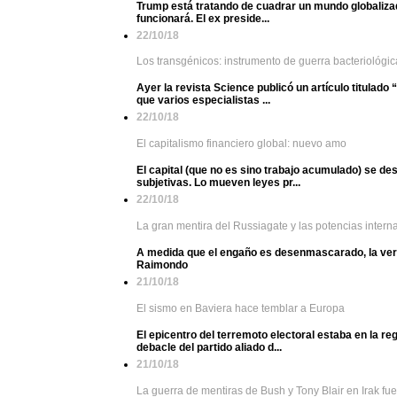
Trump está tratando de cuadrar un mundo globaliza
funcionará. El ex preside...
22/10/18
Los transgénicos: instrumento de guerra bacteriológic
Ayer la revista Science publicó un artículo titulado
que varios especialistas ...
22/10/18
El capitalismo financiero global: nuevo amo
El capital (que no es sino trabajo acumulado) se d
subjetivas. Lo mueven leyes pr...
22/10/18
La gran mentira del Russiagate y las potencias inter
A medida que el engaño es desenmascarado, la verdad
Raimondo
21/10/18
El sismo en Baviera hace temblar a Europa
El epicentro del terremoto electoral estaba en la r
debacle del partido aliado d...
21/10/18
La guerra de mentiras de Bush y Tony Blair en Irak fue l