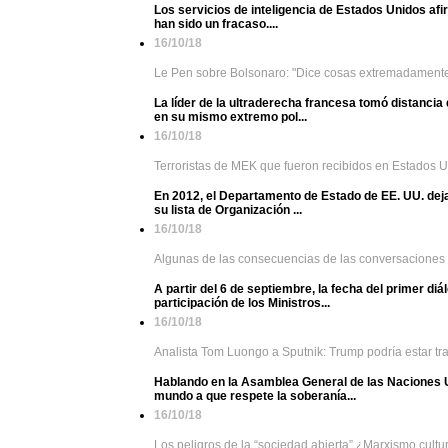
Los servicios de inteligencia de Estados Unidos af
han sido un fracaso....
16/10/18
Le Pen sobre Bolsonaro: "Dice cosas extremadament
La líder de la ultraderecha francesa tomó distancia 
en su mismo extremo pol...
16/10/18
Terroristas de MEK que fueron recibidos en Estados U
En 2012, el Departamento de Estado de EE. UU. dejarí
su lista de Organización ...
16/10/18
Algunas de las consecuencias de las conversaciones
A partir del 6 de septiembre, la fecha del primer diál
participación de los Ministros...
16/10/18
Analista Tom Luongo a Sputnik: Trump podría estar t
Hablando en la Asamblea General de las Naciones U
mundo a que respete la soberanía...
16/10/18
Los peligros de la “sociedad abierta” ¿Marxismo cult