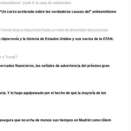
tisemitismo”, parte II: la caza de antisemitas
o “Un curso acelerado sobre las verdaderas causas del” antisemitismo
 China lleva la hipocresía hasta un nivel de dimensión desconocida
hipocresía y la histeria de Estados Unidos y sus socios de la OTAN.
ar a Trump?
mercados financieros, las señales de advertencia del próximo gran
ria. Y lo hago aguijoneado por el hecho de que la mayoría de los
guita asegura que no echa de menos sus tiempos en Madrid como tótem