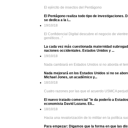
El ejército de insectos del Pentágono
El Pentágono realiza todo tipo de investigaciones
se dedica a la i...
19/10/18
El Confidencial Digital descubre el negocio de vientres
genéticos...”
La cada vez más cuestionada maternidad subrogada 
naciones occidentales. Estados Unidos y ...
19/10/18
Nada cambiará en Estados Unidos si no aborda el tema d
Nada mejorará en los Estados Unidos si no se aborda 
Michael Jones, un académico y...
18/10/18
Cuatro razones por las que el acuerdo USMCA perjud
El nuevo tratado comercial "le da poderío a Estado
economista David Lozano. Eli...
18/10/18
Hacia una revalorización de lo militar en la política 
Para empezar: Digamos que la forma en que las distin