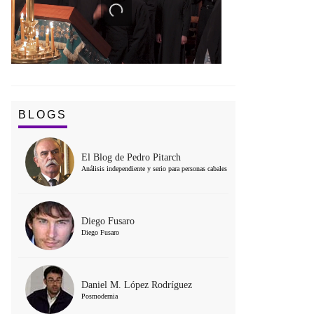
BLOGS
El Blog de Pedro Pitarch
Análisis independiente y serio para personas cabales
Diego Fusaro
Diego Fusaro
Daniel M. López Rodríguez
Posmodernia