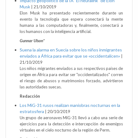
Impacto geopolítico de la IA "El neuralink" de Elon
Musk
|
21/10/2019
Elon Musk ha presentado recientemente durante un
evento la tecnología que espera conectará la mente
humana a las computadoras y, finalmente, conectará a
los humanos con la inteligencia artificial.
Gunnar Ulson*
Suena la alarma en Suecia sobre los niños inmigrantes
enviados a África para evitar que se «occidentalicen»
|
21/10/2019
Los niños migrantes enviados a sus respectivos países de
origen en África para evitar ser "occidentalizados" corren
el riesgo de abusos y matrimonios forzado, advirtieron
las autoridades suecas.
Redacción
Los MiG-31 rusos realizan maniobras nocturnas en la
estratosfera
|
20/10/2019
Un grupo de aeronaves MiG-31 llevó a cabo una serie de
ejercicios para la detección e intercepción de enemigos
virtuales en el cielo nocturno de la región de Perm.