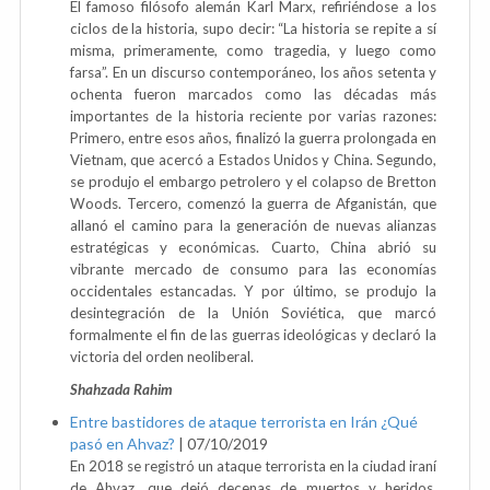
El famoso filósofo alemán Karl Marx, refiriéndose a los
ciclos de la historia, supo decir: “La historia se repite a sí
misma, primeramente, como tragedia, y luego como
farsa”. En un discurso contemporáneo, los años setenta y
ochenta fueron marcados como las décadas más
importantes de la historia reciente por varias razones:
Primero, entre esos años, finalizó la guerra prolongada en
Vietnam, que acercó a Estados Unidos y China. Segundo,
se produjo el embargo petrolero y el colapso de Bretton
Woods. Tercero, comenzó la guerra de Afganistán, que
allanó el camino para la generación de nuevas alianzas
estratégicas y económicas. Cuarto, China abrió su
vibrante mercado de consumo para las economías
occidentales estancadas. Y por último, se produjo la
desintegración de la Unión Soviética, que marcó
formalmente el fin de las guerras ideológicas y declaró la
victoria del orden neoliberal.
Shahzada Rahim
Entre bastidores de ataque terrorista en Irán ¿Qué
pasó en Ahvaz?
|
07/10/2019
En 2018 se registró un ataque terrorista en la ciudad iraní
de Ahvaz, que dejó decenas de muertos y heridos.