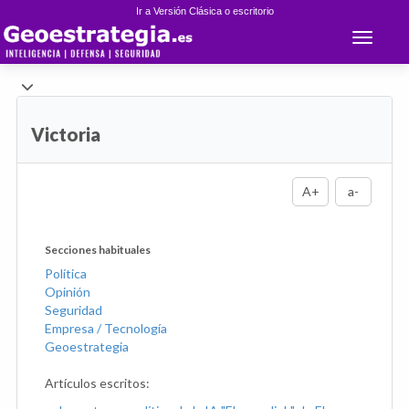
Ir a Versión Clásica o escritorio
Toggle 
Victoria
A+
a-
Secciones habituales
Política
Opinión
Seguridad
Empresa / Tecnología
Geoestrategia
Artículos escritos: