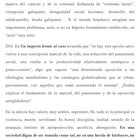
masiva del carácter y de la voluntad disfrazada de “erotismo latino”,
corrupción galopante, desigualdad social lacerante, desarrollo del
subdesarrollo, deuda galopante… Si el mundo hispánico arreglara sus
importantes problemas, sería, si no un Imperio formalmente establecido, un
“polo” muy serio.
D16. En
Un imperio frente al caos
recuerda que “no hay otra opción salvo
volver a una concepción marcial de la vida, una reducción del parasitismo
social, una vuelta a la productividad relativamente autárquica y
proteccionista”, algo que supone “una determinada oposición a las
ideologías mundialistas y las estrategias globalizadoras que se ceban,
precisamente, con aquellos que están sosteniendo el sistema”. ¿Podría
explicar el fundamento de lo marcial, del parasitismo y de la oposición
antiglobalista?
En la milicia hay valores muy nobles, superiores. No todo ni lo principal es
violencia, muerte, servilismo. Es honor, disciplina, lealtad, sentido de la
jerarquía, instinto de autoprotección, sacrificio, abnegación.
En una
sociedad digna de ser tomada como tal, no en una horda de bárbaros, no