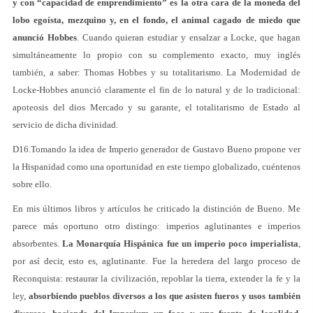
y con “capacidad de emprendimiento” es la otra cara de la moneda del
lobo egoísta, mezquino y, en el fondo, el animal cagado de miedo que
anunció Hobbes
. Cuando quieran estudiar y ensalzar a Locke, que hagan
simultáneamente lo propio con su complemento exacto, muy inglés
también, a saber: Thomas Hobbes y su totalitarismo. La Modernidad de
Locke-Hobbes anunció claramente el fin de lo natural y de lo tradicional:
apoteosis del dios Mercado y su garante, el totalitarismo de Estado al
servicio de dicha divinidad.
D16.Tomando la idea de Imperio generador de Gustavo Bueno propone ver
la Hispanidad como una oportunidad en este tiempo globalizado, cuéntenos
sobre ello.
En mis últimos libros y artículos he criticado la distinción de Bueno. Me
parece más oportuno otro distingo: imperios aglutinantes e imperios
absorbentes.
La Monarquía Hispánica fue un imperio poco imperialista
,
por así decir, esto es, aglutinante. Fue la heredera del largo proceso de
Reconquista: restaurar la civilización, repoblar la tierra, extender la fe y la
ley,
absorbiendo pueblos diversos a los que asisten fueros y usos también