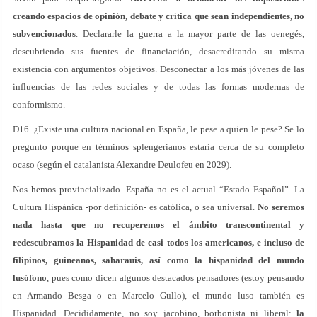
creando espacios de opinión, debate y crítica que sean independientes, no
subvencionados
. Declararle la guerra a la mayor parte de las oenegés,
descubriendo sus fuentes de financiación, desacreditando su misma
existencia con argumentos objetivos. Desconectar a los más jóvenes de las
influencias de las redes sociales y de todas las formas modernas de
conformismo.
D16. ¿Existe una cultura nacional en España, le pese a quien le pese? Se lo
pregunto porque en términos splengerianos estaría cerca de su completo
ocaso (según el catalanista Alexandre Deulofeu en 2029).
Nos hemos provincializado. España no es el actual “Estado Español”. La
Cultura Hispánica -por definición- es católica, o sea universal.
No seremos
nada hasta que no recuperemos el ámbito transcontinental y
redescubramos la Hispanidad de casi todos los americanos, e incluso de
filipinos, guineanos, saharauis, así como la hispanidad del mundo
lusófono
, pues como dicen algunos destacados pensadores (estoy pensando
en Armando Besga o en Marcelo Gullo), el mundo luso también es
Hispanidad. Decididamente, no soy jacobino, borbonista ni liberal:
la