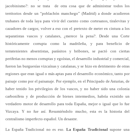
jacobinismo?: no se trata de otra cosa que de administrar todos los
territorios desde un “poblachón manchego” (Madrid) a donde acudieron
truhanes de toda laya para vivir del cuento como cortesanos, tiralevitas y
cazadores de cargos; volver a eso con el pretexto de meter en cintura a los
separatistas vascos y catalanes, ¿merece la pena?. Desde una Corte
históricamente corrupta como la madrileña, y para beneficio de
terratenientes absentistas, parásitos y bribones, se pactó con ciertas
periferias no menos corruptas y egoístas, el desarrollo industrial y comercial,
fueron las burguesías vizcaínas y catalanas, y se hizo en detrimento de otras
regiones que eran igual o más aptas para el desarrollo económico, tanto por
paisaje como por el paisanaje. Por ejemplo, en el Principado de Asturias, de
haber tenido los privilegios de los vascos, y no haber sido una colonia
carbonífera y de producción de bienes intermedios, habría existido un
verdadero motor de desarrollo para toda España, mejor o igual que lo fue
Vizcaya. Y no fue así. Resumiéndolo mucho, esta es la historia del
centralismo imperfecto español. Un desastre.
La España Tradicional no es eso.
La España Tradicional
supone una