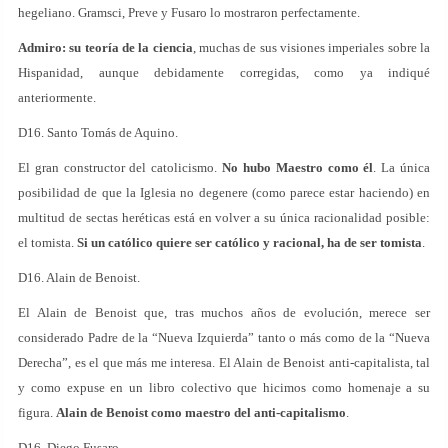
hegeliano. Gramsci, Preve y Fusaro lo mostraron perfectamente.
Admiro: su teoría de la ciencia
, muchas de sus visiones imperiales sobre la
Hispanidad, aunque debidamente corregidas, como ya indiqué
anteriormente.
D16. Santo Tomás de Aquino.
El gran constructor del catolicismo.
No hubo Maestro como él
. La única
posibilidad de que la Iglesia no degenere (como parece estar haciendo) en
multitud de sectas heréticas está en volver a su única racionalidad posible:
el tomista.
Si un católico quiere ser católico y racional, ha de ser tomista
.
D16. Alain de Benoist.
El Alain de Benoist que, tras muchos años de evolución, merece ser
considerado Padre de la “Nueva Izquierda” tanto o más como de la “Nueva
Derecha”, es el que más me interesa. El Alain de Benoist anti-capitalista, tal
y como expuse en un libro colectivo que hicimos como homenaje a su
figura.
Alain de Benoist como maestro del anti-capitalismo
.
D16. Diego Fusaro.