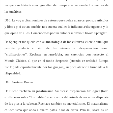
recupere su historia como guardián de Europa y salvadora de los pueblos de
las Américas.
D16. Le voy a citar nombres de autores que suelen aparecer por sus artículos
y libros y, si es tan amable, nos cuenta cuál es la influencia/divergencia y lo
que opina de ellos. Comencemos por un autor casi obvio: Oswald Spengler.
De Spengler me quedo con
su morfología de las culturas
, el ciclo vital que
permite predecir el sino de las mismas, su degeneración como
“civilizaciones”.
Rechazo su rusofobia
, sus carencias con respecto al
Mundo Clásico, al que en el fondo desprecia (cuando en realidad Europa
fue forjada espiritualmente por los griegos), su poca atención brindada a la
Hispanidad.
D16. Gustavo Bueno.
De Bueno
rechazo su jacobinismo
. Su escasa preparación filológica (todo
su discurso sobre “los bables” y en contra del asturianismo es un disparate
de los pies a la cabeza). Rechazo también su materialismo. El materialismo
es idealismo que anda a cuatro patas, a ras de tierra. Para mí, Marx es un