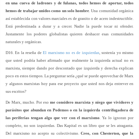
en una cueva de ladrones y de fulanas, todos hemos de aportar, todos
hemos de trabajar unidos como un solo hombre
. Una comunidad orgánica
así establecida con valores marciales es de granito o de acero indestructible.
Está predestinada a durar y a crecer. Nadie la puede tocar ni ofender.
Justamente los poderes globalistas quieren deshacer esas comunidades
naturales y orgánicas.
D16. En la reseña de
El marxismo no es de izquierdas
, sostenía yo mismo
que usted podría haber afirmado que realmente la izquierda actual no es
marxista, siempre dando por descontado que izquierda y derecha explican
poco en estos tiempos. La preguntar sería ¿qué se puede aprovechar de Marx
y algunos marxistas hoy para ese proyecto que usted nos deja entrever en
sus escritos?
De Marx, mucho. Por eso
me considero marxista y niego que vividores y
parásitos que abundan en Podemos o en la izquierda centrifugadora de
las periferias tengan algo que ver con el marxismo
. Ya lo ignoran por
completo, no son izquierdas. Das Kapital es un libro que se les atraganta.
Del marxismo no acepto su colectivismo.
Creo, con Chesterton, que la