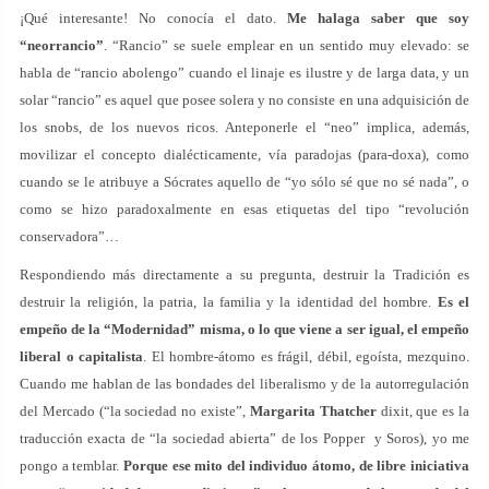
¡Qué interesante! No conocía el dato.
Me halaga saber que soy
“neorrancio”
. “Rancio” se suele emplear en un sentido muy elevado: se
habla de “rancio abolengo” cuando el linaje es ilustre y de larga data, y un
solar “rancio” es aquel que posee solera y no consiste en una adquisición de
los snobs, de los nuevos ricos. Anteponerle el “neo” implica, además,
movilizar el concepto dialécticamente, vía paradojas (para-doxa), como
cuando se le atribuye a Sócrates aquello de “yo sólo sé que no sé nada”, o
como se hizo paradoxalmente en esas etiquetas del tipo “revolución
conservadora”…
Respondiendo más directamente a su pregunta, destruir la Tradición es
destruir la religión, la patria, la familia y la identidad del hombre.
Es el
empeño de la “Modernidad” misma, o lo que viene a ser igual, el empeño
liberal o capitalista
. El hombre-átomo es frágil, débil, egoísta, mezquino.
Cuando me hablan de las bondades del liberalismo y de la autorregulación
del Mercado (“la sociedad no existe”,
Margarita Thatcher
dixit, que es la
traducción exacta de “la sociedad abierta” de los Popper y Soros), yo me
pongo a temblar.
Porque ese mito del individuo átomo, de libre iniciativa