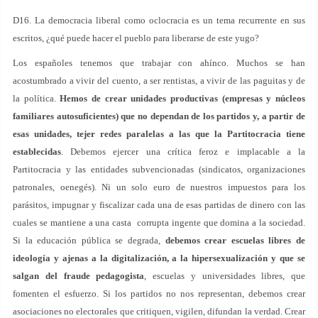
D16. La democracia liberal como oclocracia es un tema recurrente en sus
escritos, ¿qué puede hacer el pueblo para liberarse de este yugo?
Los españoles tenemos que trabajar con ahínco. Muchos se han
acostumbrado a vivir del cuento, a ser rentistas, a vivir de las paguitas y de
la política.
Hemos de crear unidades productivas (empresas y núcleos
familiares autosuficientes) que no dependan de los partidos y, a partir de
esas unidades, tejer redes paralelas a las que la Partitocracia tiene
establecidas
. Debemos ejercer una crítica feroz e implacable a la
Partitocracia y las entidades subvencionadas (sindicatos, organizaciones
patronales, oenegés). Ni un solo euro de nuestros impuestos para los
parásitos, impugnar y fiscalizar cada una de esas partidas de dinero con las
cuales se mantiene a una casta corrupta ingente que domina a la sociedad.
Si la educación pública se degrada,
debemos crear escuelas libres de
ideología y ajenas a la digitalización, a la hipersexualización y que se
salgan del fraude pedagogista
, escuelas y universidades libres, que
fomenten el esfuerzo. Si los partidos no nos representan, debemos crear
asociaciones no electorales que critiquen, vigilen, difundan la verdad. Crear