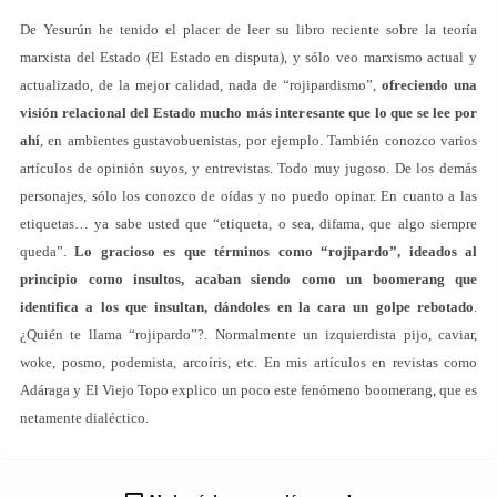
De Yesurún he tenido el placer de leer su libro reciente sobre la teoría
marxista del Estado (El Estado en disputa), y sólo veo marxismo actual y
actualizado, de la mejor calidad, nada de “rojipardismo”,
ofreciendo una
visión relacional del Estado mucho más interesante que lo que se lee por
ahí
, en ambientes gustavobuenistas, por ejemplo. También conozco varios
artículos de opinión suyos, y entrevistas. Todo muy jugoso. De los demás
personajes, sólo los conozco de oídas y no puedo opinar. En cuanto a las
etiquetas… ya sabe usted que “etiqueta, o sea, difama, que algo siempre
queda”.
Lo gracioso es que términos como “rojipardo”, ideados al
principio como insultos, acaban siendo como un boomerang que
identifica a los que insultan, dándoles en la cara un golpe rebotado
.
¿Quién te llama “rojipardo”?. Normalmente un izquierdista pijo, caviar,
woke, posmo, podemista, arcoíris, etc. En mis artículos en revistas como
Adáraga y El Viejo Topo explico un poco este fenómeno boomerang, que es
netamente dialéctico.