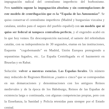
impugnación radical del centralismo imperfecto del borbonismo.
Pero
también supone la impugnación absoluta y sin contemplaciones de
este modelo de centrifugación que es la “España de las Autonomías”
. Se
quiso conservar el centralismo imperfecto (Madrid y burguesías vizcaína y
catalana, unidos para el saqueo del pueblo español) con
un modelo que ni
quiso ser federal ni tampoco centralista perfecto
, y el engendro acabó en
lo que hoy vemos. En descomposición nacional, el sainete del referéndum
catalán, con su independencia de 30 segundos, etarras en las instituciones,
Esquerra “cogobernando” en Madrid, Unión Europea protegiendo a
separatistas fugados, etc.. La España Centrifugada es el hazmerreir en
Bruselas y en Rabat.
Solución:
volver a nuestras esencias. Las Españas forales
. Un número
muy reducido de Regiones Históricas ¿cuatro o cinco? que se correspondan
en sus demarcaciones y denominaciones con los antiguos Reinos
medievales y de la época de los Habsburgo, Reinos de las Españas de
existencia larga o continuada, con algunas competencias propias, pero con
la Enseñanza, la Sanidad y Policía retenidas para siempre por el Estado
central.