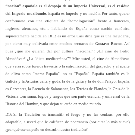
“nación” española es el despojo de un Imperio Universal, es el residuo
del Imperio moribundo
. España es Imperio y no nación. Por tanto, querer
conformarse con una etiqueta de “homologación” frente a franceses,
ingleses, alemanes, etc… hablando de España como nación canónica
supuestamente nacida en 1812 es un error. Casi diría que es una majadería,
por cierto muy cultivada entre muchos secuaces de
Gustavo Bueno
. Así
pues ¿qué me quieren dar por cultura “nacional”? ¿El cine de Pedro
Almodóvar? ¿La “dieta mediterránea”? Mire usted, el cine de Almodóvar,
que versa sobre toreros travestís o la entronización del gazpacho y el aceite
de oliva como “marca España”, no es “España”. España también es la
Galicia y la Asturias celta y goda, la de la gaita y la de don Pelayo. España
es Cervantes, la Escuela de Salamanca, los Tercios de Flandes, la Cruz de la
Victoria…en suma, logros y rasgos que son parte esencial y universal de la
Historia del Hombre, y que dejan su cuño en medio mundo.
D16.Si la Tradición es transmitir el fuego y no las cenizas, por ello
adaptable, a usted que le califican de neorrancio (por citar lo más suave)
¿por qué ese empeño en destruir nuestra tradición?