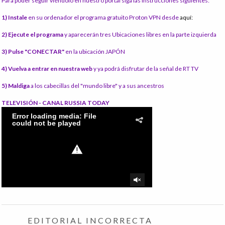
Para poder seguir viéndolo en nuestro portal siga las instrucciones siguientes:
1) Instale
en su ordenador el programa gratuito Proton VPN desde
aquí:
2) Ejecute el programa
y aparecerán tres Ubicaciones libres en la parte izquierda
3) Pulse "CONECTAR"
en la ubicación JAPÓN
4) Vuelva a entrar en nuestra web
y ya podrá disfrutar de la señal de RT TV
5) Maldiga
a los cabecillas del "mundo libre" y a sus ancestros
TELEVISIÓN - CANAL RUSSIA TODAY
EDITORIAL INCORRECTA