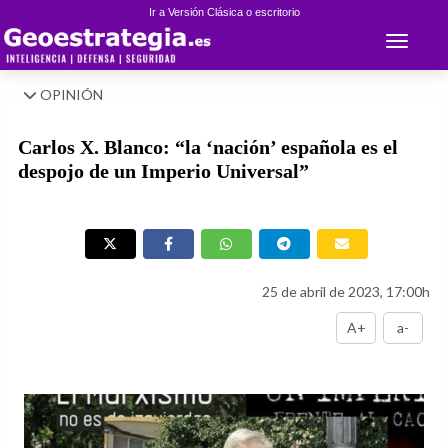
Ir a Versión Clásica o escritorio
Toggle 
OPINIÓN
Carlos X. Blanco: “la ‘nación’ española es el
despojo de un Imperio Universal”
25 de abril de 2023, 17:00h
A+
a-