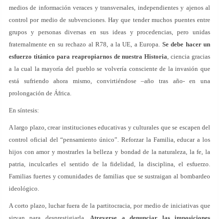
medios de información veraces y transversales, independientes y ajenos al
control por medio de subvenciones. Hay que tender muchos puentes entre
grupos y personas diversas en sus ideas y procedencias, pero unidas
fraternalmente en su rechazo al R78, a la UE, a Europa.
Se debe hacer un
esfuerzo titánico para reapropiarnos de nuestra Historia
, ciencia gracias
a la cual la mayoría del pueblo se volvería consciente de la invasión que
está sufriendo ahora mismo, convirtiéndose –año tras año- en una
prolongación de África.
En síntesis:
A largo plazo, crear instituciones educativas y culturales que se escapen del
control oficial del “pensamiento único”. Reforzar la Familia, educar a los
hijos con amor y mostrarles la belleza y bondad de la naturaleza, la fe, la
patria, inculcarles el sentido de la fidelidad, la disciplina, el esfuerzo.
Familias fuertes y comunidades de familias que se sustraigan al bombardeo
ideológico.
A corto plazo, luchar fuera de la partitocracia, por medio de iniciativas que
sirvan para desprestigiarla.
Atreverse a denunciar las imposiciones