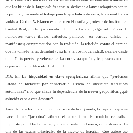
que los hijos de la burguesía francesa se dedicaba a lanzar adoquines contra
la policía y haciendo el trabajo para lo que habría de venir, la era neoliberal-
wokista.
Carlos X. Blanco
es doctor en Filosofía y profesor de instituto en
Ciudad Real, por lo que cuando habla de educación, algo sufre. Autor de
numerosos textos (libros, artículos, panfletos –en sentido clásico- o
manifiestos) comprometidos con la tradición, la rebelión contra el camino
que ha tomado la modernidad (y su hija la postmodernidad), siempre desde
un análisis preciso y vehemente. La entrevista que hoy les presentamos no
dejará a nadie indiferente. Disfrútenla.
D16. En
La hispanidad en clave spengleriana
afirma que “perdemos
Estado de bienestar por conservar el Estado de diecisiete fantásticas
autonomías” a lo que añade la dependencia de la nueva geopolítica, ¿qué
solución cabe a este desastre?
Tanto la derecha liberal como una parte de la izquierda, la izquierda que se
hace llamar “jacobina” añoran el centralismo. El modelo centralista
impuesto por el borbonismo, y reactualizado por Franco, es un desastre. Es
una de las causas principales de la muerte de España. ¿Qué quiere ese