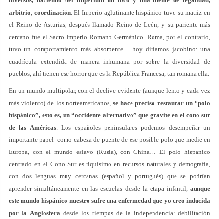
diversos, haciendo del Imperium un foco y una fuente de legalidad,
arbitrio, coordinación
. El Imperio aglutinante hispánico tuvo su matriz en
el Reino de Asturias, después llamado Reino de León, y su pariente más
cercano fue el Sacro Imperio Romano Germánico. Roma, por el contrario,
tuvo un comportamiento más absorbente… hoy diríamos jacobino: una
cuadrícula extendida de manera inhumana por sobre la diversidad de
pueblos, ahí tienen ese horror que es la República Francesa, tan romana ella.
En un mundo multipolar, con el declive evidente (aunque lento y cada vez
más violento) de los norteamericanos,
se hace preciso restaurar un “polo
hispánico”, esto es, un “occidente alternativo” que gravite en el cono sur
de las Américas
. Los españoles peninsulares podemos desempeñar un
importante papel como cabeza de puente de ese posible polo que medie en
Europa, con el mundo eslavo (Rusia), con China… El polo hispánico
centrado en el Cono Sur es riquísimo en recursos naturales y demografía,
con dos lenguas muy cercanas (español y portugués) que se podrían
aprender simultáneamente en las escuelas desde la etapa infantil,
aunque
este mundo hispánico nuestro sufre una enfermedad que yo creo inducida
por la Anglosfera
desde los tiempos de la independencia: debilitación