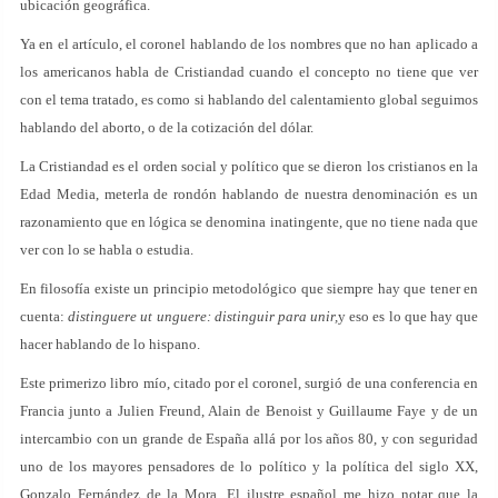
ubicación geográfica.
Ya en el artículo, el coronel hablando de los nombres que no han aplicado a
los americanos habla de Cristiandad cuando el concepto no tiene que ver
con el tema tratado, es como si hablando del calentamiento global seguimos
hablando del aborto, o de la cotización del dólar.
La Cristiandad es el orden social y político que se dieron los cristianos en la
Edad Media, meterla de rondón hablando de nuestra denominación es un
razonamiento que en lógica se denomina inatingente, que no tiene nada que
ver con lo se habla o estudia.
En filosofía existe un principio metodológico que siempre hay que tener en
cuenta:
distinguere ut unguere: distinguir para unir,
y eso es lo que hay que
hacer hablando de lo hispano.
Este primerizo libro mío, citado por el coronel, surgió de una conferencia en
Francia junto a Julien Freund, Alain de Benoist y Guillaume Faye y de un
intercambio con un grande de España allá por los años 80, y con seguridad
uno de los mayores pensadores de lo político y la política del siglo XX,
Gonzalo Fernández de la Mora. El ilustre español me hizo notar que la