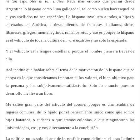
ni tan españoles ni tan indios.
Nada más erróneo que pensar desde
Argentina lo hispano como “una gallegada”, tal como suelen hacer aquellos
cuyos apellidos no son españoles. Lo hispano involucra a todos, a hijos y
entenados en América, a descendientes de franceses, italianos, sirios,
libaneses, griegos, montenegrinos, rumanos, etc., y eso es porque lo hispano
es el vehículo de toda la cultura del
mare nostrum
y no solo la española.
Y el vehículo es la lengua castellana, porque el hombre piensa a través de
ella.
Acá tendría que hablar sobre el tema de la motivación de lo hispano que se
apoya en lo que consideramos importante: los valores, el bien objetivo para
la persona y los subjetivamente satisfactorio. Solo lo enuncio pues su
desarrollo me lleva un libro.
Me salteo gran parte del artículo del coronel porque es una retahíla de
lugares comunes, de lo fijado por el pensamiento único como que somos
hijos batardos, o sudacas o que eramos colonias, o que ningunearon las
universidades, etc., y voy directamente a la conclusión.
La política no es solo el arte de lo posible como definiera el gran Leibniz